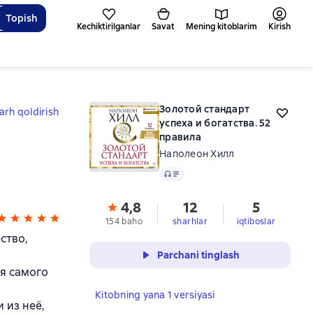
Topish
Kechiktirilganlar
Savat
Mening kitoblarim
Kirish
Золотой стандарт
arh qoldirish
успеха и богатства. 52
правила
Наполеон Хилл
Audio
4,8
12
5
154 baho
sharhlar
iqtiboslar
ство,
Parchani tinglash
бя самого
Kitobning yana 1 versiyasi
 из неё,