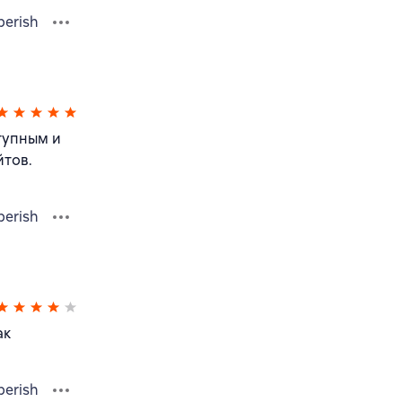
berish
тупным и
йтов.
berish
ак
berish