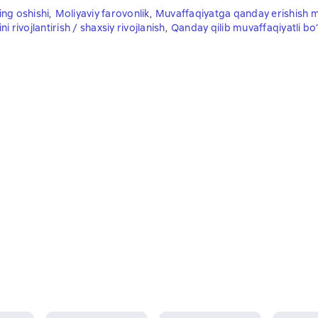
ng oshishi
,
Moliyaviy farovonlik
,
Muvaffaqiyatga qanday erishish 
ni rivojlantirish / shaxsiy rivojlanish
,
Qanday qilib muvaffaqiyatli bo