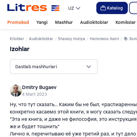
Katalog
UZ
Promokod
Yangi
Mashhur
Audiokitoblar
Komikslar 
Kitoblar
Audiokitoblar
shaxsiy moliya
Наполеон Хилл
📚 
Золотой с
Izohlar
,
12 sharhlar
Dastlab mashhurlari
Dmitry Bugaev
4 Mart 2023
Ну, что тут сказать… Каким бы не был, «распиаренны
конкретно касаемо этой книги, я могу сказать след
"Эта не книга, и даже не философия, это инструкция 
же и будет тошнить"
Лично я, перечитываю её уже третий раз, и тут дело н