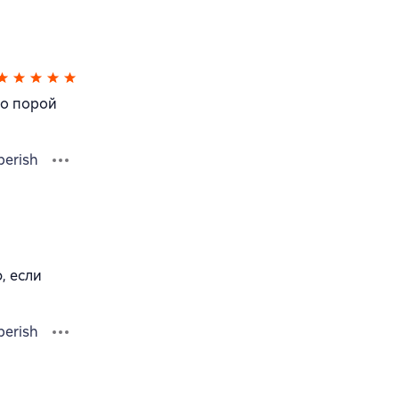
но порой
berish
, если
berish