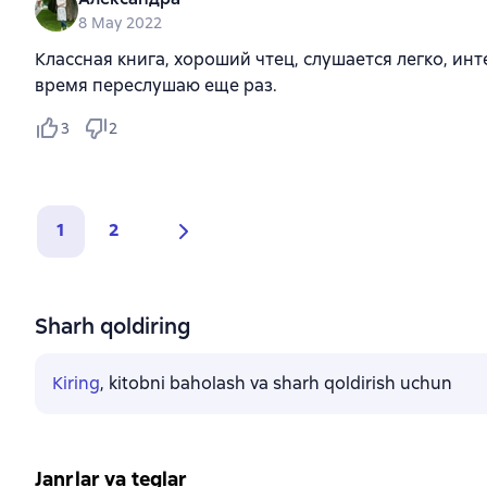
8 May 2022
Классная книга, хороший чтец, слушается легко, ин
время переслушаю еще раз.
3
2
1
2
Sharh qoldiring
Kiring
, kitobni baholash va sharh qoldirish uchun
Janrlar va teglar