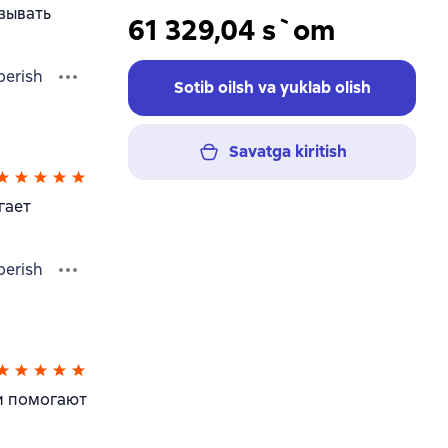
азывать
61 329,04 s`om
berish
Sotib oilsh va yuklab olish
Savatga kiritish
гает
berish
 и помогают