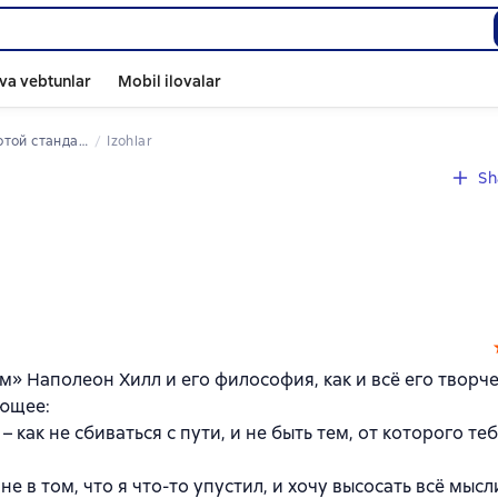
va vebtunlar
Mobil ilovalar
тандарт успеха и богатства. 52 правила
Izohlar
Sh
м» Наполеон Хилл и его философия, как и всё его творче
ующее:
– как не сбиваться с пути, и не быть тем, от которого те
е в том, что я что-то упустил, и хочу высосать всё мысли