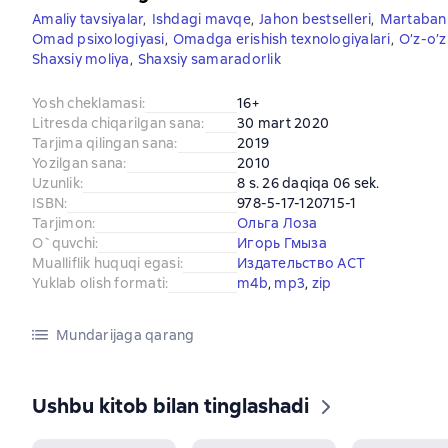
Amaliy tavsiyalar
,
Ishdagi mavqe
,
Jahon bestselleri
,
Martabani
Omad psixologiyasi
,
Omadga erishish texnologiyalari
,
O’z-o’zi
Shaxsiy moliya
,
Shaxsiy samaradorlik
Yosh cheklamasi
:
16+
Litresda chiqarilgan sana
:
30 mart 2020
Tarjima qilingan sana
:
2019
Yozilgan sana
:
2010
Uzunlik
:
8 s. 26 daqiqa 06 sek.
ISBN
:
978-5-17-120715-1
Tarjimon
:
Ольга Лоза
O`quvchi
:
Игорь Гмыза
Mualliflik huquqi egasi
:
Издательство АСТ
Yuklab olish formati
:
m4b
, 
mp3
, 
zip
Mundarijaga qarang
Ushbu kitob bilan tinglashadi