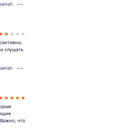
berish
озитивно,
 и слушать
berish
торые
ающие
 Важно, что