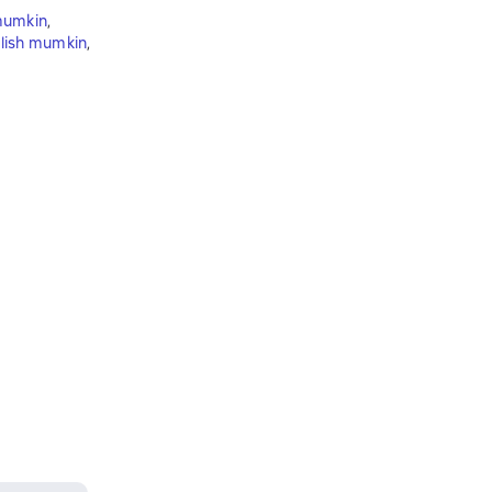
mumkin
,
‘lish mumkin
,