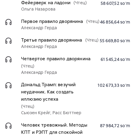
Фейерверк на ладони
(Чтец)
58 607,52 soʻm
Ольга Назарова
Первое правило дворянина
(Чтец)
46 856,64 soʻm
Александр Герда
Третье правило дворянина
(Чтец)
55 669,80 soʻm
Александр Герда
Четвертое правило дворянина
61 545,24 soʻm
(Чтец)
Александр Герда
Дональд Трамп: везучий
102 673,33 soʻm
неудачник. Как создать
иллюзию успеха
(Чтец)
Сьюзен Крейг, Расс Бюттнер
Человек тревожный. Методы
87 984,72 soʻm
КПТ и РЭПТ для спокойной