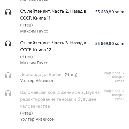
Ст. лейтенант. Часть 2. Назад в
55 669,80 soʻm
СССР. Книга 11
(Чтец)
Максим Гаусс
Ст. лейтенант. Часть 3. Назад в
55 669,80 soʻm
СССР. Книга 12
(Чтец)
Максим Гаусс
vaqtinchalik
Леонардо да Винчи
(Чтец)
mavjud
Уолтер Айзексон
emas
vaqtinchalik
Взломавшая код. Дженнифер Даудна,
mavjud
редактирование генома и будущее
emas
человечества
(Чтец)
Уолтер Айзексон