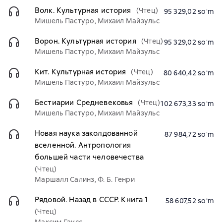
Волк. Культурная история
(Чтец)
95 329,02 soʻm
Мишель Пастуро, Михаил Майзульс
Ворон. Культурная история
(Чтец)
95 329,02 soʻm
Мишель Пастуро, Михаил Майзульс
Кит. Культурная история
(Чтец)
80 640,42 soʻm
Мишель Пастуро, Михаил Майзульс
Бестиарии Средневековья
(Чтец)
102 673,33 soʻm
Мишель Пастуро, Михаил Майзульс
Новая наука заколдованной
87 984,72 soʻm
вселенной. Антропология
большей части человечества
(Чтец)
Маршалл Салинз, Ф. Б. Генри
Рядовой. Назад в СССР. Книга 1
58 607,52 soʻm
(Чтец)