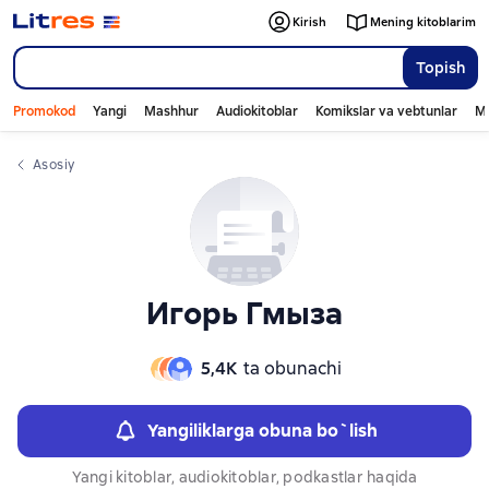
Слайдер с книгами
Kirish
Mening kitoblarim
Topish
Promokod
Yangi
Mashhur
Audiokitoblar
Komikslar va vebtunlar
Mo
Asosiy
Игорь Гмыза
5,4К
ta obunachi
Yangiliklarga obuna bo`lish
Yangi kitoblar, audiokitoblar, podkastlar haqida