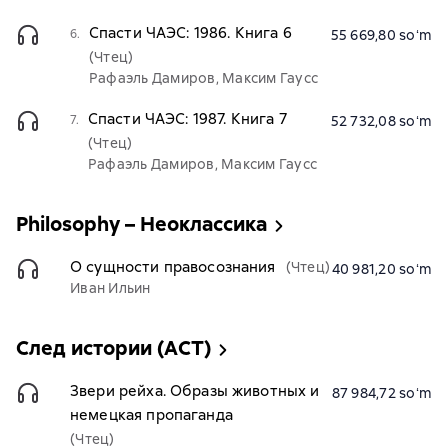
Спасти ЧАЭС: 1986. Книга 6
6.
55 669,80 soʻm
(Чтец)
Рафаэль Дамиров, Максим Гаусс
Спасти ЧАЭС: 1987. Книга 7
7.
52 732,08 soʻm
(Чтец)
Рафаэль Дамиров, Максим Гаусс
Philosophy – Неоклассика
О сущности правосознания
(Чтец)
40 981,20 soʻm
Иван Ильин
След истории (АСТ)
Звери рейха. Образы животных и
87 984,72 soʻm
немецкая пропаганда
(Чтец)