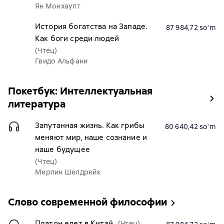
Ян Монхаупт
История богатства на Западе.
87 984,72 soʻm
Как боги среди людей
(Чтец)
Гвидо Альфани
Покетбук: Интеллектуальная
литература
Запутанная жизнь. Как грибы
80 640,42 soʻm
меняют мир, наше сознание и
наше будущее
(Чтец)
Мерлин Шелдрейк
Слово современной философии
Платон едет в Китай
(Чтец)