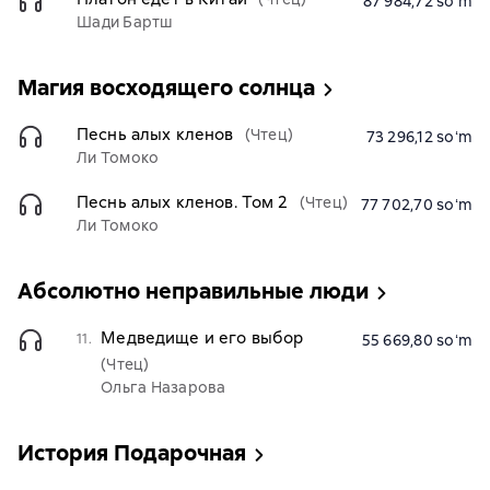
87 984,72 soʻm
Шади Бартш
Магия восходящего солнца
Песнь алых кленов
(Чтец)
73 296,12 soʻm
Ли Томоко
Песнь алых кленов. Том 2
(Чтец)
77 702,70 soʻm
Ли Томоко
Абсолютно неправильные люди
Медведище и его выбор
11.
55 669,80 soʻm
(Чтец)
Ольга Назарова
История Подарочная