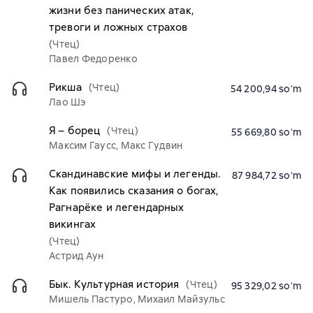
жизни без панических атак,
тревоги и ложных страхов
(Чтец)
Павел Федоренко
Рикша
(Чтец)
54 200,94 soʻm
Лао Шэ
Я – борец
(Чтец)
55 669,80 soʻm
Максим Гаусс, Макс Гудвин
Скандинавские мифы и легенды.
87 984,72 soʻm
Как появились сказания о богах,
Рагнарёке и легендарных
викингах
(Чтец)
Астрид Аун
Бык. Культурная история
(Чтец)
95 329,02 soʻm
Мишель Пастуро, Михаил Майзульс