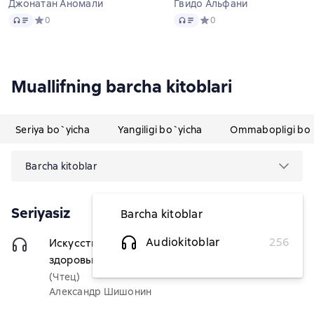
Джонатан Аномали
Гвидо Альфани
Audio
Audio
Средний рейтинг 0 на основе 0 оценок
0
Средний рейтинг 0 на осно
0
Muallifning barcha kitoblari
Seriya bo`yicha
Yangiligi bo`yicha
Ommabopligi bo`
Barcha kitoblar
Seriyasiz
Barcha kitoblar
Audiokitoblar
256
Искусство здоровья. Ваш путь к
80 640,42 soʻm
здоровью и долголетию
(Чтец)
Александр Шишонин