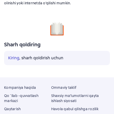
olinishi yoki internetda o'qilishi mumkin.
Sharh qoldiring
Kiring
, sharh qoldirish uchun
Kompaniya haqida
Ommaviy taklif
Qo`llab -quvvatlash
Shaxsiy ma'lumotlarni qayta
markazi
ishlash siyosati
Qaytarish
Havola qabul qilishga rozilik