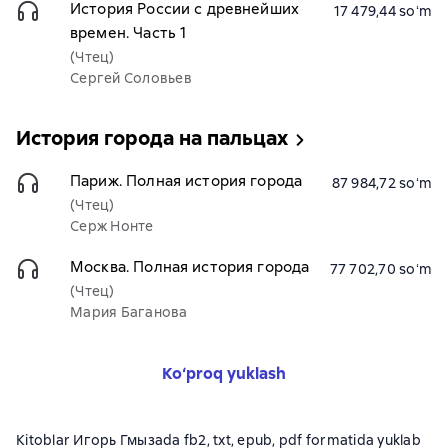
История России с древнейших
17 479,44 soʻm
времен. Часть 1
(Чтец)
Сергей Соловьев
История города на пальцах
Париж. Полная история города
87 984,72 soʻm
(Чтец)
Серж Нонте
Москва. Полная история города
77 702,70 soʻm
(Чтец)
Мария Баганова
Ko‘proq yuklash
Kitoblar Игорь Гмызаda fb2, txt, epub, pdf formatida yuklab