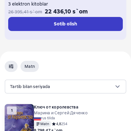
3 elektron kitoblar
22 436,10 s`om
26 395,41 s`om
Sotib olish
Matn
Tartib bilan seriyada
Ключ от королевства
1
Марина и Сергей Дяченко
rus tilida
Matn
Средний рейтинг 4,8 на основе 254 оценок
4,8
254
8 798,47 s`om