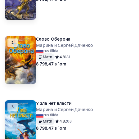
Слово Оберона
2
Марина и Сергей Дяченко
rus tilida
Matn
Средний рейтинг 4,8 на основе 181 оценок
4,8
181
8 798,47 s`om
У зла нет власти
3
Марина и Сергей Дяченко
rus tilida
Matn
Средний рейтинг 4,8 на основе 208 оценок
4,8
208
8 798,47 s`om