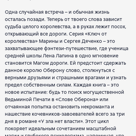
Одна случайная встреча – и обычная жизнь
осталась позади. Теперь от твоего слова зависит
судьба целого королевства, а в руках лежит посох,
открывающий все дороги. Серия «Ключ от
королевства» Марины и Сергея Дяченко – это
захватывающее фэнтези-путешествие, где ученица
средней школы Лена Лапина в одно мгновение
становится Магом дороги. Ей предстоит сдержать
данное королю Оберону слово, столкнуться с
верными друзьями и страшными врагами и узнать
предел собственным силам. Каждая книга – это
новое испытание: будь то поиск могущественной
Ведьминой Печати в «Слове Оберона» или
отчаянная попытка остановить некроманта и
нашествие кочевников-завоевателей всего за три
дня в романе «У зла нет власти». Этот цикл
покоряет идеальным сочетанием масштабной
магии и глубокого психологизма, напоминая, что