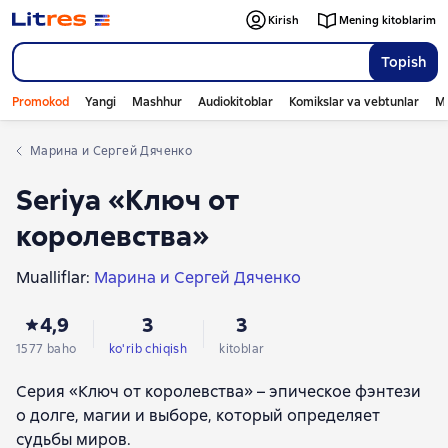
Kirish
Mening kitoblarim
Topish
Promokod
Yangi
Mashhur
Audiokitoblar
Komikslar va vebtunlar
Mo
Марина и Сергей Дяченко
Seriya «Ключ от
королевства»
Mualliflar:
Марина и Сергей Дяченко
4,9
3
3
1577 baho
ko'rib chiqish
kitoblar
Серия «Ключ от королевства» – эпическое фэнтези
о долге, магии и выборе, который определяет
судьбы миров.