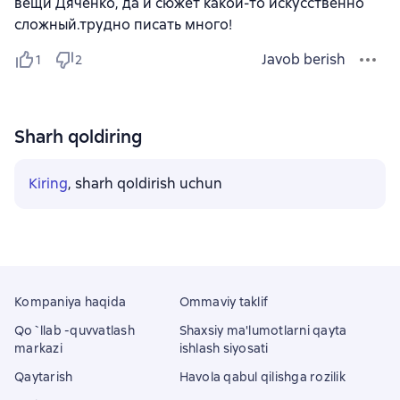
вещи Дяченко, да и сюжет какой-то искусственно
сложный.трудно писать много!
Javob berish
1
2
Sharh qoldiring
Kiring
, sharh qoldirish uchun
Kompaniya haqida
Ommaviy taklif
Qo`llab -quvvatlash
Shaxsiy ma'lumotlarni qayta
markazi
ishlash siyosati
Qaytarish
Havola qabul qilishga rozilik