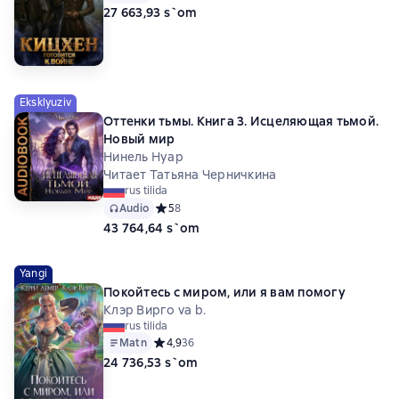
27 663,93 s`om
Eksklyuziv
Оттенки тьмы. Книга 3. Исцеляющая тьмой.
Новый мир
Нинель Нуар
Читает Татьяна Черничкина
rus tilida
Audio
Средний рейтинг 5 на основе 8 оценок
5
8
43 764,64 s`om
Yangi
Покойтесь с миром, или я вам помогу
Клэр Вирго va b.
rus tilida
Matn
Средний рейтинг 4,9 на основе 36 оценок
4,9
36
24 736,53 s`om