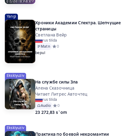
Yangi
Хроники Академии Спектра. Шепчущие
страницы
Светлана Вейр
rus tilida
Matn
Средний рейтинг 0 на основе 0 оценок
0
bepul
Eksklyuziv
На службе силы Зла
Алена Сказочница
Читает Литрес Авточтец
rus tilida
Audio
Средний рейтинг 0 на основе 0 оценок
0
23 272,83 s`om
Eksklyuziv
Практика по боевой некромантии