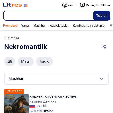
Kirish
Mening kitoblarim
Topish
Promokod
Yangi
Mashhur
Audiokitoblar
Komikslar va vebtunlar
Mo
Kitoblar
Nekromantlik
Matn
Audio
Mashhur
Sotuv xitlari
Кицхен готовится к войне
Карина Демина
rus tilida
Matn
Средний рейтинг 5 на основе 155 оценок
5
155