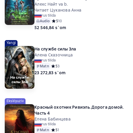
Алекс Найт va b.
Читает Цуканова Анна
rus tilida
Audio
Средний рейтинг 5 на основе 10 оценок
5
10
52 546,84 s`om
Yangi
На службе силы Зла
Алена Сказочница
rus tilida
Matn
Средний рейтинг 5 на основе 3 оценок
5
3
23 272,83 s`om
Eksklyuziv
Красный охотник Ривиэль. Дорога домой.
Часть 4
Елена Бабинцева
rus tilida
Matn
Средний рейтинг 5 на основе 1 оценок
5
1