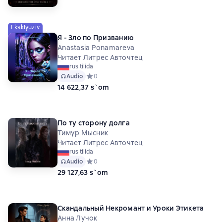
Eksklyuziv
Я - Зло по Призванию
Anastasia Ponamareva
Читает Литрес Авточтец
rus tilida
Audio
Средний рейтинг 0 на основе 0 оценок
0
14 622,37 s`om
По ту сторону долга
Тимур Мысник
Читает Литрес Авточтец
rus tilida
Audio
Средний рейтинг 0 на основе 0 оценок
0
29 127,63 s`om
Скандальный Некромант и Уроки Этикета
Анна Лучок