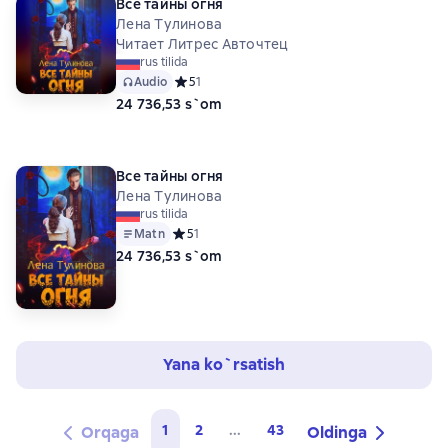
Все тайны огня
Лена Тулинова
Читает Литрес Авточтец
rus tilida
Audio
Средний рейтинг 5 на основе 1 оценок
5
1
24 736,53 s`om
Все тайны огня
Лена Тулинова
rus tilida
Matn
Средний рейтинг 5 на основе 1 оценок
5
1
24 736,53 s`om
Yana ko`rsatish
1
2
...
43
Orqaga
Oldinga