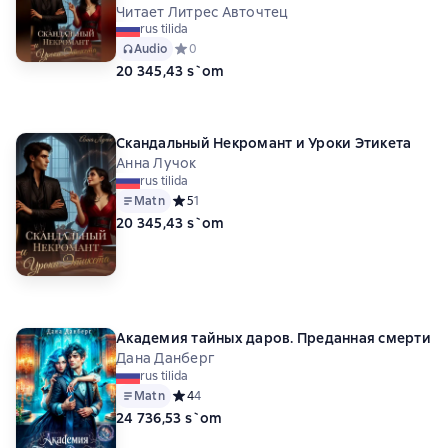
Читает Литрес Авточтец
rus tilida
Audio
Средний рейтинг 0 на основе 0 оценок
0
20 345,43 s`om
Скандальный Некромант и Уроки Этикета
Анна Лучок
rus tilida
Matn
Средний рейтинг 5 на основе 1 оценок
5
1
20 345,43 s`om
Академия тайных даров. Преданная смерти
Дана Данберг
rus tilida
Matn
Средний рейтинг 4 на основе 4 оценок
4
4
24 736,53 s`om