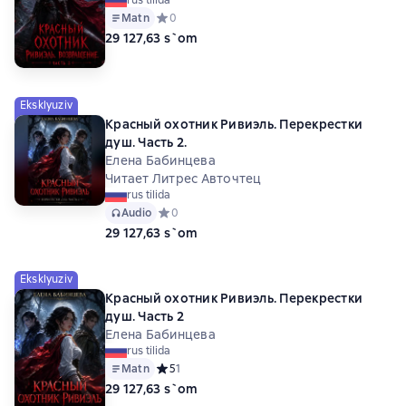
Matn
Средний рейтинг 0 на основе 0 оценок
0
29 127,63 s`om
Eksklyuziv
Красный охотник Ривиэль. Перекрестки
душ. Часть 2.
Елена Бабинцева
Читает Литрес Авточтец
rus tilida
Audio
Средний рейтинг 0 на основе 0 оценок
0
29 127,63 s`om
Eksklyuziv
Красный охотник Ривиэль. Перекрестки
душ. Часть 2
Елена Бабинцева
rus tilida
Matn
Средний рейтинг 5 на основе 1 оценок
5
1
29 127,63 s`om