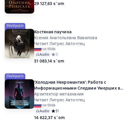
29 127,63 s`om
Eksklyuziv
Костяная паучиха
Ксения Анатольевна Вавилова
Читает Литрес Авточтец
rus tilida
Audio
Средний рейтинг 0 на основе 0 оценок
0
51 083,14 s`om
Eksklyuziv
'Холодная Некромантия': Работа с
Информационными Следами Умерших в
Цифровом Пространстве и Ноосфере
Архитектор метазнания
Читает Литрес Авточтец
rus tilida
Audio
Средний рейтинг 5 на основе 1 оценок
5
1
14 622,37 s`om