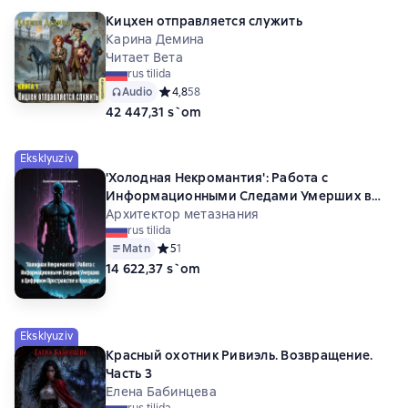
Кицхен отправляется служить
Карина Демина
Читает Вета
rus tilida
Audio
Средний рейтинг 4,8 на основе 58 оценок
4,8
58
42 447,31 s`om
Eksklyuziv
'Холодная Некромантия': Работа с
Информационными Следами Умерших в
Цифровом Пространстве и Ноосфере
Архитектор метазнания
rus tilida
Matn
Средний рейтинг 5 на основе 1 оценок
5
1
14 622,37 s`om
Eksklyuziv
Красный охотник Ривиэль. Возвращение.
Часть 3
Елена Бабинцева
rus tilida