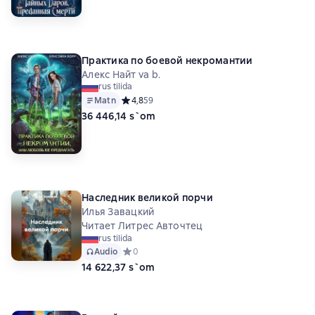
Практика по боевой некромантии
Алекс Найт va b.
rus tilida
Matn
Средний рейтинг 4,8 на основе 59 оценок
4,8
59
36 446,14 s`om
Наследник великой порчи
Илья Завацкий
Читает Литрес Авточтец
rus tilida
Audio
Средний рейтинг 0 на основе 0 оценок
0
14 622,37 s`om