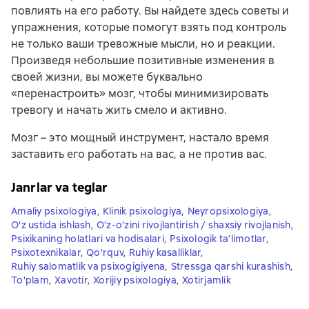
повлиять на его работу. Вы найдете здесь советы и
упражнения, которые помогут взять под контроль
не только ваши тревожные мысли, но и реакции.
Произведя небольшие позитивные изменения в
своей жизни, вы можете буквально
«перенастроить» мозг, чтобы минимизировать
тревогу и начать жить смело и активно.
Мозг – это мощный инструмент, настало время
заставить его работать на вас, а не против вас.
Janrlar va teglar
Amaliy psixologiya
,
Klinik psixologiya
,
Neyropsixologiya
,
O'z ustida ishlash
,
O’z-o’zini rivojlantirish / shaxsiy rivojlanish
,
Psixikaning holatlari va hodisalari
,
Psixologik ta’limotlar
,
Psixotexnikalar
,
Qo'rquv
,
Ruhiy kasalliklar
,
Ruhiy salomatlik va psixogigiyena
,
Stressga qarshi kurashish
,
To'plam
,
Xavotir
,
Xorijiy psixologiya
,
Xotirjamlik