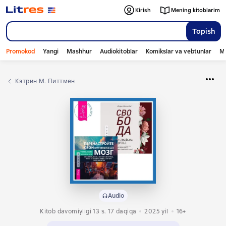
Kirish
Mening kitoblarim
Topish
Promokod
Yangi
Mashhur
Audiokitoblar
Komikslar va vebtunlar
Mo
Кэтрин М. Питтмен
Audio
Kitob davomiyligi 13 s. 17 daqiqa
2025
yil
16+