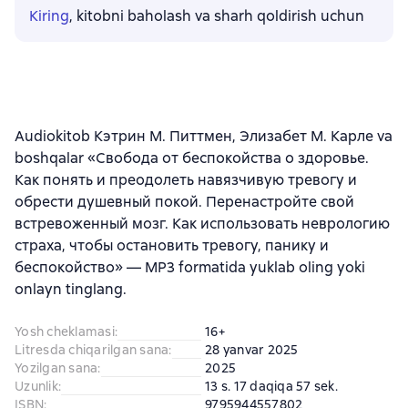
Kiring
, kitobni baholash va sharh qoldirish uchun
Audiokitob Кэтрин М. Питтмен, Элизабет М. Карле va
boshqalar «Свобода от беспокойства о здоровье.
Как понять и преодолеть навязчивую тревогу и
обрести душевный покой. Перенастройте свой
встревоженный мозг. Как использовать неврологию
страха, чтобы остановить тревогу, панику и
беспокойство» — MP3 formatida yuklab oling yoki
onlayn tinglang.
Yosh cheklamasi
:
16+
Litresda chiqarilgan sana
:
28 yanvar 2025
Yozilgan sana
:
2025
Uzunlik
:
13 s. 17 daqiqa 57 sek.
ISBN
:
9795944557802