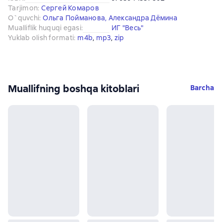
Tarjimon
:
Сергей Комаров
O`quvchi
:
Ольга Пойманова
,
Александра Дёмина
Mualliflik huquqi egasi
:
ИГ "Весь"
Yuklab olish formati
:
m4b
, 
mp3
, 
zip
Muallifning boshqa kitoblari
Barcha