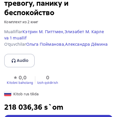
тревогу, панику и
беспокойство
Комплект из 2 книг
Mualliflar
Кэтрин М. Питтмен,
Элизабет М. Карле
va 1 muallif
O'quvchilar
Ольга Пойманова,
Александра Дёмина
Audio
0,0
0
Kitobni baholang
Izoh qoldirish
Kitob rus tilida
218 036,36 s`om