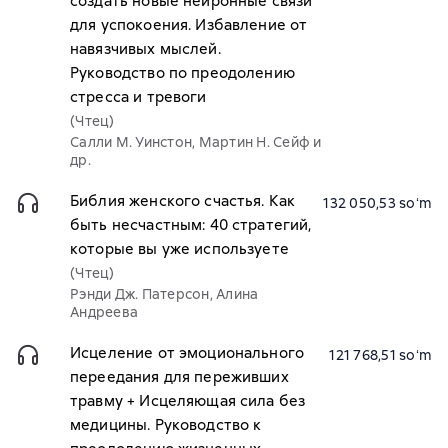
создать новые нейронные связи
для успокоения. Избавление от
навязчивых мыслей.
Руководство по преодолению
стресса и тревоги
(Чтец)
Салли М. Уинстон, Мартин Н. Сейф и
др.
Библия женского счастья. Как
132 050,53 soʻm
быть несчастным: 40 стратегий,
которые вы уже используете
(Чтец)
Рэнди Дж. Патерсон, Алина
Андреева
Исцеление от эмоционального
121 768,51 soʻm
переедания для переживших
травму + Исцеляющая сила без
медицины. Руководство к