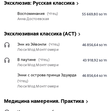
Эксклюзив: Русская классика
Воспоминания
(Чтец)
55 669,80 soʻm
Анна Достоевская
Эксклюзивная классика (АСТ)
Энн из Эйвонли
(Чтец)
46 856,64 soʻm
Люси Мод Монтгомери
В паутине
(Чтец)
43 918,92 soʻm
Люси Мод Монтгомери
Энни с острова принца Эдуарда
46 856,64 soʻm
(Чтец)
Люси Мод Монтгомери
Медицина намерения. Практика