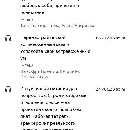
любовь к себе, принятие и
понимание
(Чтец)
Татьяна Кирьянова, Алина Андреева
Перенастройте свой
168 772,03 soʻm
встревоженный мозг +
Успокойте свой встревоженный
ум
(Чтец)
Джеффри Брэнтли, Кэтрин М.
Питтмен и др.
Интуитивное питание для
124 706,23 soʻm
подростков. Строим здоровые
отношения с едой – на
принятии своего тела и без
диет. Рабочая тетрадь.
Трансерфинг реальности.