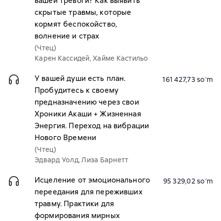
вашей тревоги? Как выявить
скрытые травмы, которые
кормят беспокойство,
волнение и страх
(Чтец)
Карен Кассидей, Хайме Кастильо
У вашей души есть план.
161 427,73 soʻm
Пробудитесь к своему
предназначению через свои
Хроники Акаши + Жизненная
Энергия. Переход на вибрации
Нового Времени
(Чтец)
Эдвард Уолд, Лиза Барнетт
Исцеление от эмоционального
95 329,02 soʻm
переедания для переживших
травму. Практики для
формирования мирных