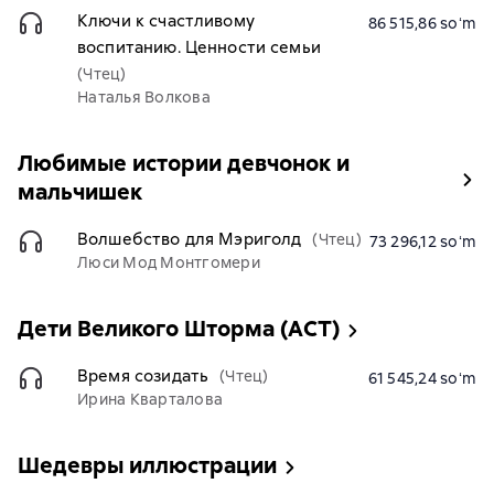
Ключи к счастливому
86 515,86 soʻm
воспитанию. Ценности семьи
(Чтец)
Наталья Волкова
Любимые истории девчонок и
мальчишек
Волшебство для Мэриголд
(Чтец)
73 296,12 soʻm
Люси Мод Монтгомери
Дети Великого Шторма (АСТ)
Время созидать
(Чтец)
61 545,24 soʻm
Ирина Кварталова
Шедевры иллюстрации