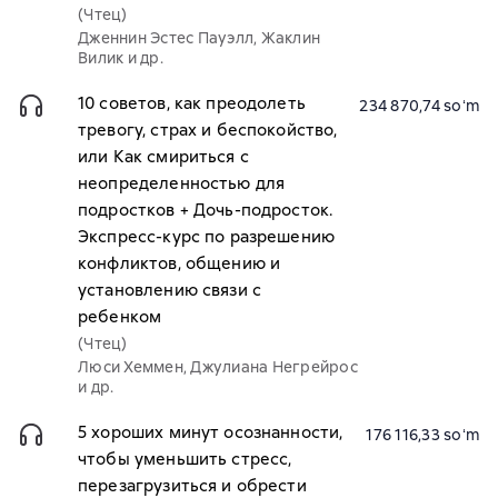
(Чтец)
Дженнин Эстес Пауэлл, Жаклин
Вилик и др.
10 советов, как преодолеть
234 870,74 soʻm
тревогу, страх и беспокойство,
или Как смириться с
неопределенностью для
подростков + Дочь-подросток.
Экспресс-курс по разрешению
конфликтов, общению и
установлению связи с
ребенком
(Чтец)
Люси Хеммен, Джулиана Негрейрос
и др.
5 хороших минут осознанности,
176 116,33 soʻm
чтобы уменьшить стресс,
перезагрузиться и обрести