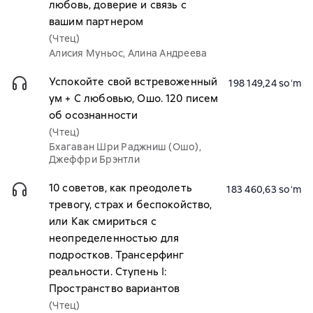
любовь, доверие и связь с
вашим партнером
(Чтец)
Алисия Муньос, Алина Андреева
Успокойте свой встревоженный
198 149,24 soʻm
ум + С любовью, Ошо. 120 писем
об осознанности
(Чтец)
Бхагаван Шри Раджниш (Ошо),
Джеффри Брэнтли
10 советов, как преодолеть
183 460,63 soʻm
тревогу, страх и беспокойство,
или Как смириться с
неопределенностью для
подростков. Трансерфинг
реальности. Ступень I:
Пространство вариантов
(Чтец)