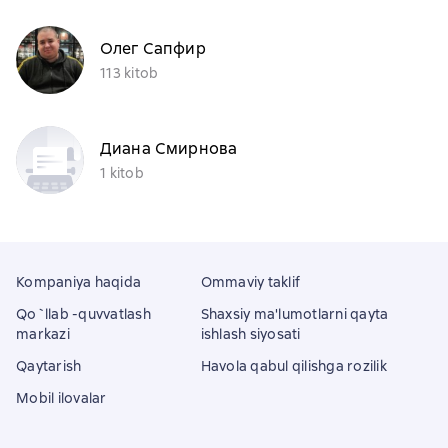
Олег Сапфир
113 kitob
Диана Смирнова
1 kitob
Kompaniya haqida
Ommaviy taklif
Qo`llab -quvvatlash
Shaxsiy ma'lumotlarni qayta
markazi
ishlash siyosati
Qaytarish
Havola qabul qilishga rozilik
Mobil ilovalar