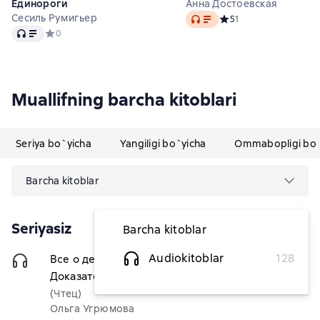
Единороги
Анна Достоевская
Audio
Сесиль Румигьер
Средний рейтинг 5 на о
5
1
Audio
Средний рейтинг 0 на основе 0 оценок
0
Muallifning barcha kitoblari
Seriya bo`yicha
Yangiligi bo`yicha
Ommabopligi bo`
Barcha kitoblar
Seriyasiz
Barcha kitoblar
Audiokitoblar
128
Все о детском питании.
55 669,80 soʻm
Доказательная диетология
(Чтец)
Ольга Угрюмова