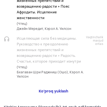
жизненных препятствий и
возвращению радости + Пояс
Афродиты. Исцеление
женственности
(Чтец)
Джейн Мередит, Кэрол А. Уилсон
vaqtinchalik
Исцеляющая сила без медицины.
mavjud
Руководство к преодолению
emas
жизненных препятствий и
возвращению радости + Радость.
Счастье, которое приходит изнутри
(Чтец)
Бхагаван Шри Раджниш (Ошо), Кэрол А.
Уилсон
Ko‘proq yuklash