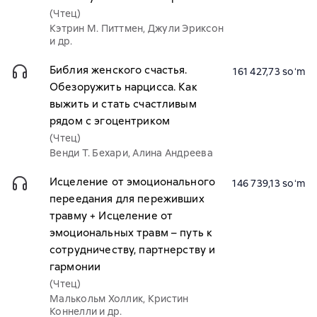
(Чтец)
Кэтрин М. Питтмен, Джули Эриксон
и др.
Библия женского счастья.
161 427,73 soʻm
Обезоружить нарцисса. Как
выжить и стать счастливым
рядом с эгоцентриком
(Чтец)
Венди Т. Бехари, Алина Андреева
Исцеление от эмоционального
146 739,13 soʻm
переедания для переживших
травму + Исцеление от
эмоциональных травм – путь к
сотрудничеству, партнерству и
гармонии
(Чтец)
Малькольм Холлик, Кристин
Коннелли и др.