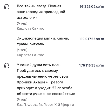
Все тайны звезд. Полная
95 329,02 soʻm
энциклопедия прикладной
астрологии
(Чтец)
Карлота Сантос
Энциклопедия магии. Камни,
110 017,63 soʻm
травы, ритуалы
(Чтец)
Карлота Сантос
У вашей души есть план.
176 116,33 soʻm
Пробудитесь к своему
предназначению через свои
Хроники Акаши + Тревога
приходит и уходит. 52 способа
обрести душевное спокойствие
(Чтец)
Дж. П. Форсайт, Георг Х. Эйферт и