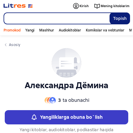
Слайдер с книгами
Kirish
Mening kitoblarim
Topish
Promokod
Yangi
Mashhur
Audiokitoblar
Komikslar va vebtunlar
Mo
Asosiy
Александра Дёмина
3
ta obunachi
Yangiliklarga obuna bo`lish
Yangi kitoblar, audiokitoblar, podkastlar haqida