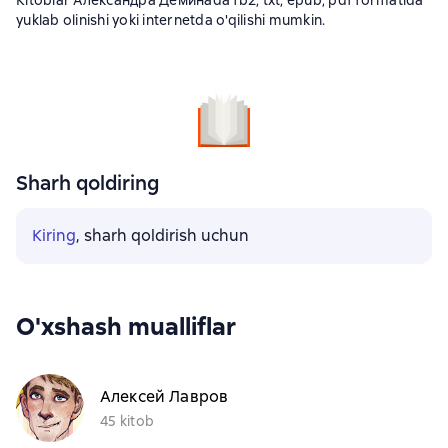
Kitoblar Александра Дёминаda fb2, txt, epub, pdf formatida
yuklab olinishi yoki internetda o'qilishi mumkin.
Sharh qoldiring
Kiring
, sharh qoldirish uchun
O'xshash mualliflar
Алексей Лавров
45 kitob