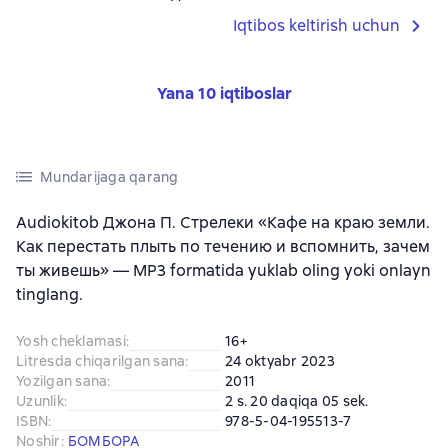
Iqtibos keltirish uchun
Yana 10 iqtiboslar
Mundarijaga qarang
Audiokitob Джона П. Стрелеки «Кафе на краю земли.
Как перестать плыть по течению и вспомнить, зачем
ты живешь» — MP3 formatida yuklab oling yoki onlayn
tinglang.
Yosh cheklamasi
:
16+
Litresda chiqarilgan sana
:
24 oktyabr 2023
Yozilgan sana
:
2011
Uzunlik
:
2 s. 20 daqiqa 05 sek.
ISBN
:
978-5-04-195513-7
Noshir
:
БОМБОРА