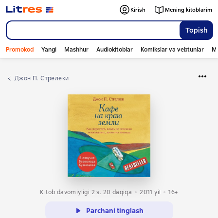
Kirish
Mening kitoblarim
Topish
Promokod
Yangi
Mashhur
Audiokitoblar
Komikslar va vebtunlar
Mo
Джон П. Стрелеки
Kitob davomiyligi 2 s. 20 daqiqa
2011
yil
16+
Parchani tinglash