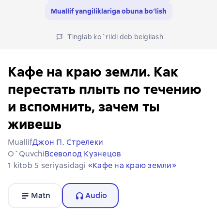
Muallif yangiliklariga obuna bo‘lish
Tinglab ko`rildi deb belgilash
Кафе на краю земли. Как
перестать плыть по течению
и вспомнить, зачем ты
живешь
Muallif
Джон П. Стрелеки
O`quvchi
Всеволод Кузнецов
1 kitob 5 seriyasidagi
«Кафе на краю земли»
Matn
Audio