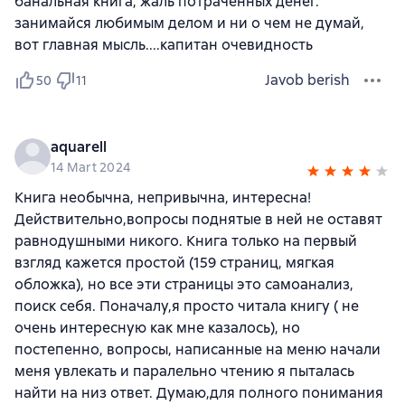
банальная книга, жаль потраченных денег.
занимайся любимым делом и ни о чем не думай,
вот главная мысль....капитан очевидность
Javob berish
50
11
aquarell
14 Mart 2024
Книга необычна, непривычна, интересна!
Действительно,вопросы поднятые в ней не оставят
равнодушными никого. Книга только на первый
взгляд кажется простой (159 страниц, мягкая
обложка), но все эти страницы это самоанализ,
поиск себя. Поначалу,я просто читала книгу ( не
очень интересную как мне казалось), но
постепенно, вопросы, написанные на меню начали
меня увлекать и паралельно чтению я пыталась
найти на низ ответ. Думаю,для полного понимания