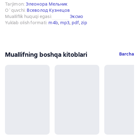
Tarjimon
:
Элеонора Мельник
O`quvchi
:
Всеволод Кузнецов
Mualliflik huquqi egasi
:
Эксмо
Yuklab olish formati
:
m4b
, 
mp3
, 
pdf
, 
zip
Muallifning boshqa kitoblari
Barcha