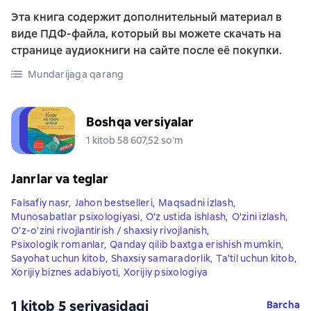
Эта книга содержит дополнительный материал в
виде ПДФ-файла, который вы можете скачать на
странице аудиокниги на сайте после её покупки.
Mundarijaga qarang
Boshqa versiyalar
1 kitob 58 607,52 soʻm
Janrlar va teglar
Falsafiy nasr
,
Jahon bestselleri
,
Maqsadni izlash
,
Munosabatlar psixologiyasi
,
O'z ustida ishlash
,
O'zini izlash
,
O’z-o’zini rivojlantirish / shaxsiy rivojlanish
,
Psixologik romanlar
,
Qanday qilib baxtga erishish mumkin
,
Sayohat uchun kitob
,
Shaxsiy samaradorlik
,
Ta'til uchun kitob
,
Xorijiy biznes adabiyoti
,
Xorijiy psixologiya
1 kitob 5 seriyasidagi
Barcha