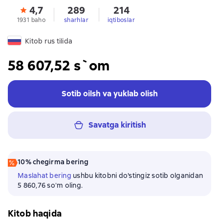
4,7
289
214
1931 baho
sharhlar
iqtiboslar
Kitob rus tilida
58 607,52 s`om
Sotib oilsh va yuklab olish
Savatga kiritish
10% chegirma bering
Maslahat bering
ushbu kitobni do'stingiz sotib olganidan
5 860,76 soʻm oling.
Kitob haqida