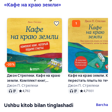
«Кафе на краю земли»
−20%
Джон Стрелеки. Кафе на краю
Кафе на краю земли. Как
земли. Комплект книг,
перестать плыть по тече
который подарит счастье
Джон П. Стрелеки
вспомнить, зачем ты жи
Джон П. Стрелеки
Audio
Audio
Средний рейтинг 4,7 на основе 82 оценок
4,7
82
Средний рейтинг 4,7 
4,7
1931
Ushbu kitob bilan tinglashadi
Barcha