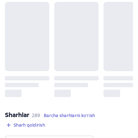
Sharhlar
,
289 sharhlar
289
Barcha sharhlarni ko'rish
Sharh qoldirish