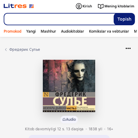
Kirish
Mening kitoblarim
Topish
Promokod
Yangi
Mashhur
Audiokitoblar
Komikslar va vebtunlar
Mo
Фредерик Сулье
Audio
Kitob davomiyligi 12 s. 13 daqiqa
1838
yil
16+