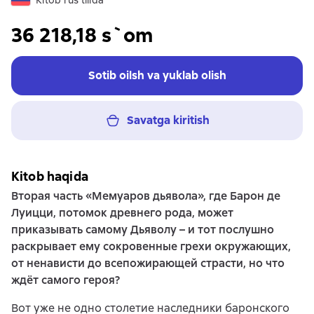
Kitob rus tilida
36 218,18 s`om
Sotib oilsh va yuklab olish
Savatga kiritish
Kitob haqida
Вторая часть «Мемуаров дьявола», где Барон де
Луицци, потомок древнего рода, может
приказывать самому Дьяволу – и тот послушно
раскрывает ему сокровенные грехи окружающих,
от ненависти до всепожирающей страсти, но что
ждёт самого героя?
Вот уже не одно столетие наследники баронского