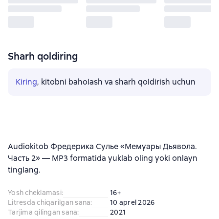
Sharh qoldiring
Kiring
, kitobni baholash va sharh qoldirish uchun
Audiokitob Фредерика Сулье «Мемуары Дьявола.
Часть 2» — MP3 formatida yuklab oling yoki onlayn
tinglang.
Yosh cheklamasi
:
16+
Litresda chiqarilgan sana
:
10 aprel 2026
Tarjima qilingan sana
:
2021