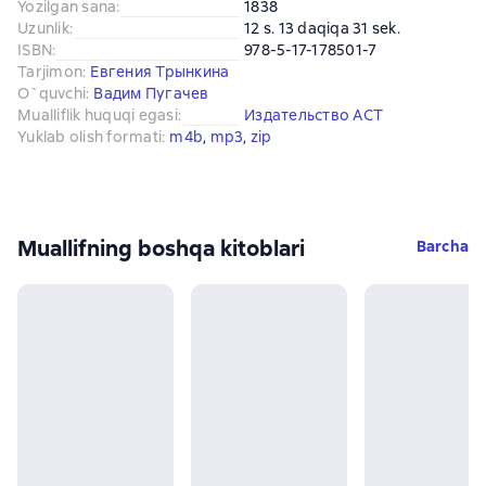
Yozilgan sana
:
1838
Uzunlik
:
12 s. 13 daqiqa 31 sek.
ISBN
:
978-5-17-178501-7
Tarjimon
:
Евгения Трынкина
O`quvchi
:
Вадим Пугачев
Mualliflik huquqi egasi
:
Издательство АСТ
Yuklab olish formati
:
m4b
, 
mp3
, 
zip
Muallifning boshqa kitoblari
Barcha