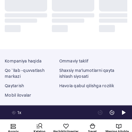
Kompaniya haqida
Ommaviy taklif
Qo`llab -quvvatlash
Shaxsiy ma'lumotlarni qayta
markazi
ishlash siyosati
Qaytarish
Havola qabul qilishga rozilik
Mobil ilovalar
1x
Litres Operations Limited
18 Mallow street co. Limerick, Ireland
Asosiy
Katalog
Kechiktirilganlar
Savat
Mening kitoblarim