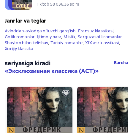
1 kitob 58 036,36 soʻm
Janrlar va teglar
Avloddan-avlodga o‘tuvchi qarg‘ish
,
Fransuz klassikasi
,
Gotik romanlar
,
Ijtimoiy nasr
,
Mistik
,
Sarguzashtli romanlar
,
Shayton bilan kelishuv
,
Tarixiy romanlar
,
XIX asr klassikasi
,
Xorijiy klassika
seriyasiga kiradi
Barcha
«
Эксклюзивная классика (АСТ)
»