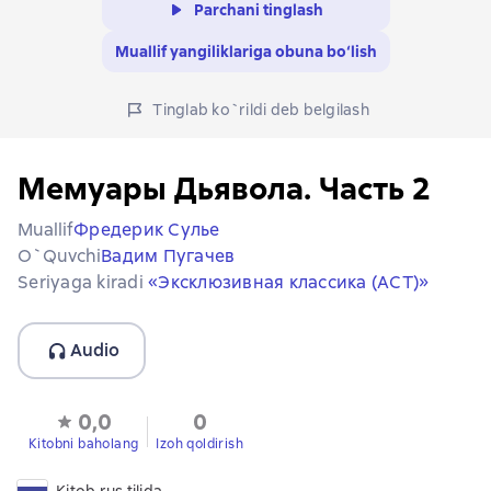
Parchani tinglash
Muallif yangiliklariga obuna bo‘lish
Tinglab ko`rildi deb belgilash
Мемуары Дьявола. Часть 2
Muallif
Фредерик Сулье
O`quvchi
Вадим Пугачев
Seriyaga kiradi
«Эксклюзивная классика (АСТ)»
Audio
0,0
0
Kitobni baholang
Izoh qoldirish