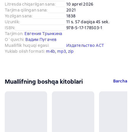
Litresda chiqarilgan sana
:
10 aprel 2026
Tarjima qilingan sana
:
2021
Yozilgan sana
:
1838
Uzunlik
:
11 s. 57 daqiqa 45 sek.
ISBN
:
978-5-17-178503-1
Tarjimon
:
Евгения Трынкина
O`quvchi
:
Вадим Пугачев
Mualliflik huquqi egasi
:
Издательство АСТ
Yuklab olish formati
:
m4b
, 
mp3
, 
zip
Muallifning boshqa kitoblari
Barcha