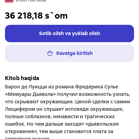
Kitob rus tilida
36 218,18 s`om
Sotib oilsh va yuklab olish
Savatga kiritish
Kitob haqida
Барон де Луицци из романа Фредерика Сулье
«Мемуары Дьявола» получил возможность узнать,
что скрывают окружающие. Ценой сделки с самим
Люцифером он слушает исповеди окружающих,
полные соблазнов, ненависти и трагических
ошибок. Но чем дальше заходят «дьявольские
откровения», тем выше становится плата за
запретное знание.