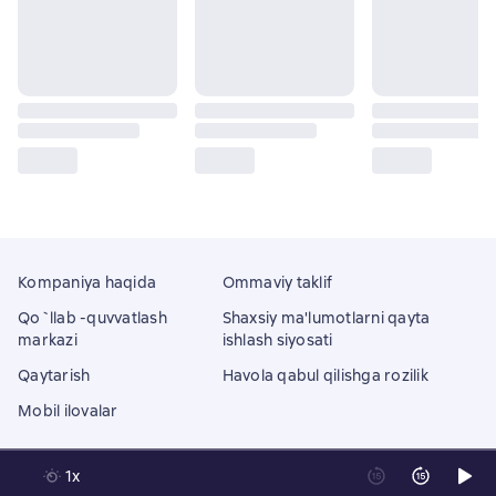
Kompaniya haqida
Ommaviy taklif
Qo`llab -quvvatlash
Shaxsiy ma'lumotlarni qayta
markazi
ishlash siyosati
Qaytarish
Havola qabul qilishga rozilik
Mobil ilovalar
1x
Litres Operations Limited