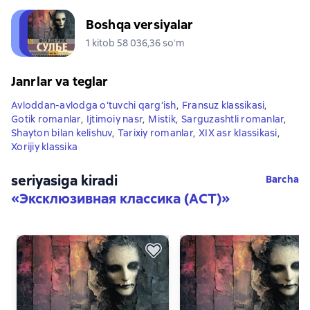
Boshqa versiyalar
1 kitob 58 036,36 soʻm
Janrlar va teglar
Avloddan-avlodga o‘tuvchi qarg‘ish
,
Fransuz klassikasi
,
Gotik romanlar
,
Ijtimoiy nasr
,
Mistik
,
Sarguzashtli romanlar
,
Shayton bilan kelishuv
,
Tarixiy romanlar
,
XIX asr klassikasi
,
Xorijiy klassika
seriyasiga kiradi
Barcha
«
Эксклюзивная классика (АСТ)
»