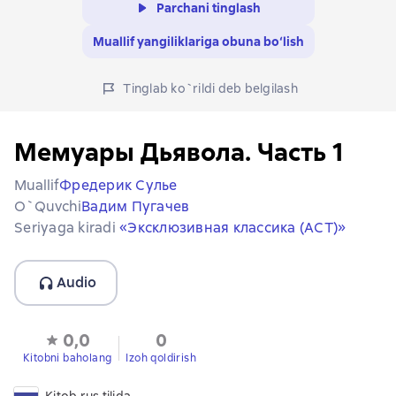
Parchani tinglash
Muallif yangiliklariga obuna bo‘lish
Tinglab ko`rildi deb belgilash
Мемуары Дьявола. Часть 1
Muallif
Фредерик Сулье
O`quvchi
Вадим Пугачев
Seriyaga kiradi
«Эксклюзивная классика (АСТ)»
Audio
0,0
0
Kitobni baholang
Izoh qoldirish