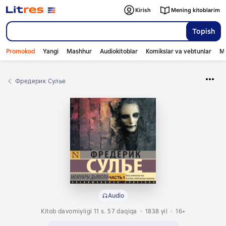
Kirish
Mening kitoblarim
Topish
Promokod
Yangi
Mashhur
Audiokitoblar
Komikslar va vebtunlar
Mo
Фредерик Сулье
Audio
Kitob davomiyligi 11 s. 57 daqiqa
1838
yil
16+