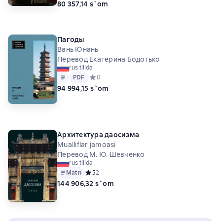
80 357,14 s`om
Пагоды
Вань Юнань
Перевод Екатерина Бодотько
rus tilida
Matn
PDF
PDF
Средний рейтинг 0 на основе 0 оценок
0
94 994,15 s`om
Архитектура даосизма
Mualliflar jamoasi
Перевод М. Ю. Шевченко
rus tilida
Matn
Средний рейтинг 5 на основе 2 оценок
5
2
144 906,32 s`om