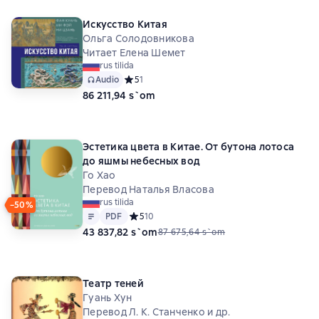
Искусство Китая
Ольга Солодовникова
Читает Елена Шемет
rus tilida
Audio
Средний рейтинг 5 на основе 1 оценок
5
1
86 211,94 s`om
Эстетика цвета в Китае. От бутона лотоса
до яшмы небесных вод
Го Хао
Перевод Наталья Власова
rus tilida
−50%
Matn
PDF
PDF
Средний рейтинг 5 на основе 10 оценок
5
10
43 837,82 s`om
87 675,64 s`om
Театр теней
Гуань Хун
Перевод Л. К. Станченко и др.