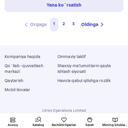
Yana ko`rsatish
1
2
3
Orqaga
Oldinga
Kompaniya haqida
Ommaviy taklif
Qo`llab -quvvatlash
Shaxsiy ma'lumotlarni qayta
markazi
ishlash siyosati
Qaytarish
Havola qabul qilishga rozilik
Mobil ilovalar
Litres Operations Limited
18 Mallow street co. Limerick, Ireland
Asosiy
Katalog
Kechiktirilganlar
Savat
Mening kitoblarim