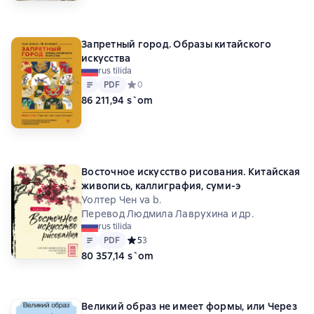
Запретный город. Образы китайского
искусства
rus tilida
Matn
PDF
PDF
Средний рейтинг 0 на основе 0 оценок
0
86 211,94 s`om
Восточное искусство рисования. Китайская
живопись, каллиграфия, суми-э
Уолтер Чен va b.
Перевод Людмила Лаврухина и др.
rus tilida
Matn
PDF
PDF
Средний рейтинг 5 на основе 3 оценок
5
3
80 357,14 s`om
Великий образ не имеет формы, или Через