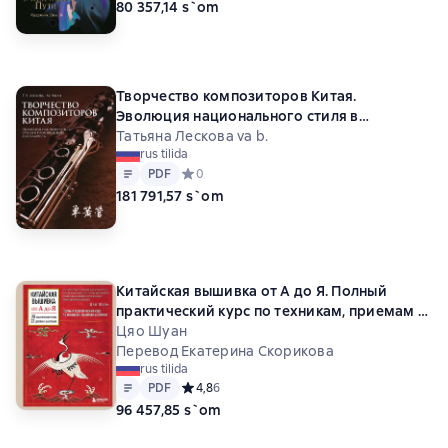
80 357,14 s`om
Творчество композиторов Китая.
Эволюция национального стиля в
произведениях для кларнета. Учебное
Татьяна Лескова va b.
rus tilida
пособие
Matn
PDF
PDF
Средний рейтинг 0 на основе 0 оценок
0
181 791,57 s`om
Китайская вышивка от А до Я. Полный
практический курс по техникам, приемам и
стилям
Цяо Шуан
Перевод Екатерина Скорикова
rus tilida
Matn
PDF
PDF
Средний рейтинг 4,8 на основе 6 оценок
4,8
6
96 457,85 s`om