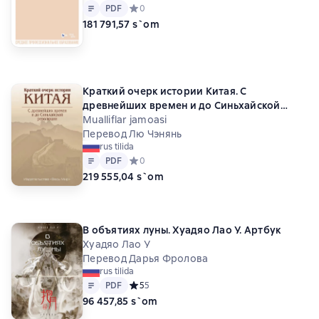
Matn
PDF
PDF
Средний рейтинг 0 на основе 0 оценок
0
стереотипное
181 791,57 s`om
Краткий очерк истории Китая. С
древнейших времен и до Синьхайской
революции
Mualliflar jamoasi
Перевод Лю Чэнянь
rus tilida
Matn
PDF
PDF
Средний рейтинг 0 на основе 0 оценок
0
219 555,04 s`om
В объятиях луны. Хуадяо Лао У. Артбук
Хуадяо Лао У
Перевод Дарья Фролова
rus tilida
Matn
PDF
PDF
Средний рейтинг 5 на основе 5 оценок
5
5
96 457,85 s`om