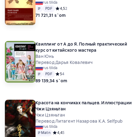
rus tilida
Matn
PDF
PDF
Средний рейтинг 4,5 на основе 2 оценок
4,5
2
71 721,31 s`om
Квиллинг от А до Я. Полный практический
курс от китайского мастера
Ван Юнь
Перевод Дарья Ковалевич
rus tilida
Matn
PDF
PDF
Средний рейтинг 5 на основе 4 оценок
5
4
89 139,34 s`om
Красота на кончиках пальцев. Иллюстрации
Чжи Цзяньтан
Чжи Цзяньтан
Перевод Литагент Назарова К.А. Selfpub
rus tilida
Matn
Средний рейтинг 4,4 на основе 5 оценок
4,4
5