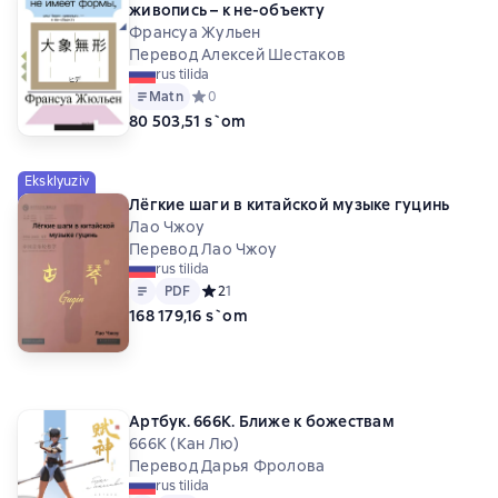
живопись – к не-объекту
Франсуа Жульен
Перевод Алексей Шестаков
rus tilida
Matn
Средний рейтинг 0 на основе 0 оценок
0
80 503,51 s`om
Eksklyuziv
Лëгкие шаги в китайской музыке гуцинь
Лао Чжоу
Перевод Лао Чжоу
rus tilida
Matn
PDF
PDF
Средний рейтинг 2 на основе 1 оценок
2
1
168 179,16 s`om
Артбук. 666K. Ближе к божествам
666К (Кан Лю)
Перевод Дарья Фролова
rus tilida