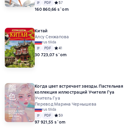
Matn
PDF
PDF
Средний рейтинг 5 на основе 7 оценок
5
7
160 860,66 s`om
Китай
Алсу Сенжапова
rus tilida
Matn
PDF
PDF
Средний рейтинг 4 на основе 1 оценок
4
1
30 723,07 s`om
Когда цвет встречает звезды. Пастельная
коллекция иллюстраций Учителя Гуа
Учитель Гуа
Перевод Марина Чернышева
rus tilida
Matn
PDF
PDF
Средний рейтинг 5 на основе 9 оценок
5
9
97 921,55 s`om