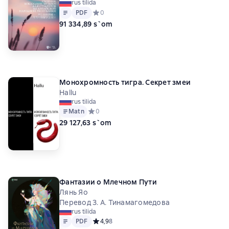
rus tilida
Китайской Народной Республики
Matn
PDF
PDF
Средний рейтинг 0 на основе 0 оценок
0
91 334,89 s`om
Монохромность тигра. Секрет змеи
Hallu
rus tilida
Matn
Средний рейтинг 0 на основе 0 оценок
0
29 127,63 s`om
Фантазии о Млечном Пути
Лянь Яо
Перевод З. А. Тинамагомедова
rus tilida
Matn
PDF
PDF
Средний рейтинг 4,9 на основе 8 оценок
4,9
8