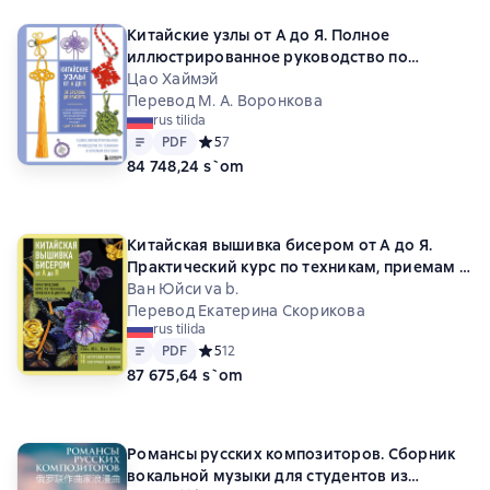
Китайские узлы от А до Я. Полное
иллюстрированное руководство по
техникам и приемам плетения
Цао Хаймэй
Перевод М. А. Воронкова
rus tilida
Matn
PDF
PDF
Средний рейтинг 5 на основе 7 оценок
5
7
84 748,24 s`om
Китайская вышивка бисером от А до Я.
Практический курс по техникам, приемам и
дизайнам
Ван Юйси va b.
Перевод Екатерина Скорикова
rus tilida
Matn
PDF
PDF
Средний рейтинг 5 на основе 12 оценок
5
12
87 675,64 s`om
Романсы русских композиторов. Сборник
вокальной музыки для студентов из