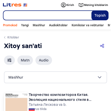
Kirish
Mening kitoblarim
Topish
Promokod
Yangi
Mashhur
Audiokitoblar
Komikslar va vebtunlar
Mo
Kitoblar
Xitoy san'ati
Matn
Audio
Mashhur
Творчество композиторов Китая.
Эволюция национального стиля в
произведениях для кларнета. Учебное
Татьяна Лескова va b.
rus tilida
пособие для СПО. 2-е издание,