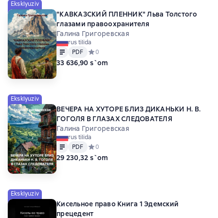
Eksklyuziv
"КАВКАЗСКИЙ ПЛЕННИК" Льва Толстого
глазами правоохранителя
Галина Григоревская
rus tilida
Matn
PDF
PDF
Средний рейтинг 0 на основе 0 оценок
0
33 636,90 s`om
Eksklyuziv
ВЕЧЕРА НА ХУТОРЕ БЛИЗ ДИКАНЬКИ Н. В.
ГОГОЛЯ В ГЛАЗАХ СЛЕДОВАТЕЛЯ
Галина Григоревская
rus tilida
Matn
PDF
PDF
Средний рейтинг 0 на основе 0 оценок
0
29 230,32 s`om
Eksklyuziv
Кисельное право Книга 1 Эдемский
прецедент