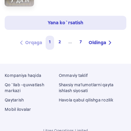
Yana ko`rsatish
1
2
...
7
Orqaga
Oldinga
Kompaniya haqida
Ommaviy taklif
Qo`llab -quvvatlash
Shaxsiy ma'lumotlarni qayta
markazi
ishlash siyosati
Qaytarish
Havola qabul qilishga rozilik
Mobil ilovalar
Litres Operations Limited