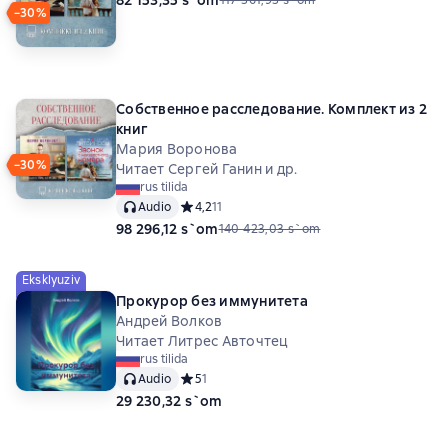
−30%
Собственное расследование. Комплект из 2
книг
Мария Воронова
−30%
Читает Сергей Ганин и др.
rus tilida
Audio
Средний рейтинг 4,2 на основе 11 оценок
4,2
11
98 296,12 s`om
140 423,03 s`om
Eksklyuziv
Прокурор без иммунитета
Андрей Волков
Читает Литрес Авточтец
rus tilida
Audio
Средний рейтинг 5 на основе 1 оценок
5
1
29 230,32 s`om