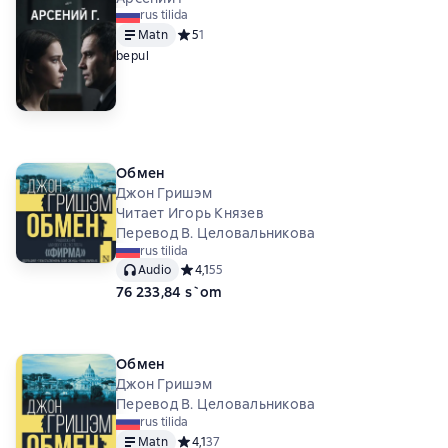
rus tilida
Matn
Средний рейтинг 5 на основе 1 оценок
5
1
bepul
Обмен
Джон Гришэм
Читает Игорь Князев
Перевод В. Целовальникова
rus tilida
Audio
Средний рейтинг 4,1 на основе 55 оценок
4,1
55
76 233,84 s`om
Обмен
Джон Гришэм
Перевод В. Целовальникова
rus tilida
Matn
Средний рейтинг 4,1 на основе 37 оценок
4,1
37