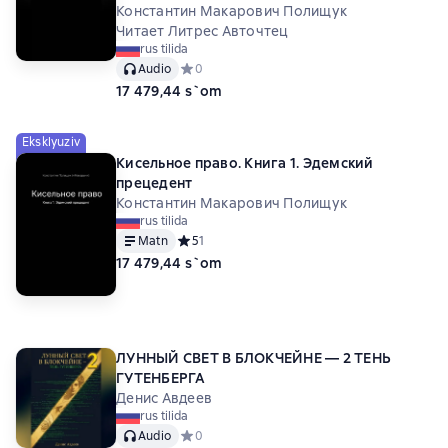
Константин Макарович Полищук
Читает Литрес Авточтец
rus tilida
Audio
Средний рейтинг 0 на основе 0 оценок
0
17 479,44 s`om
Eksklyuziv
Кисельное право. Книга 1. Эдемский
прецедент
Константин Макарович Полищук
rus tilida
Matn
Средний рейтинг 5 на основе 1 оценок
5
1
17 479,44 s`om
ЛУННЫЙ СВЕТ В БЛОКЧЕЙНЕ — 2 ТЕНЬ
ГУТЕНБЕРГА
Денис Авдеев
rus tilida
Audio
Средний рейтинг 0 на основе 0 оценок
0