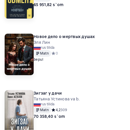
65 951,82 s`om
Новое дело о мертвых душах
Эля Лин
rus tilida
Matn
Средний рейтинг 0 на основе 0 оценок
0
bepul
Зигзаг у дачи
Татьяна Устинова va b.
rus tilida
Matn
Средний рейтинг 4,2 на основе 309 оценок
4,2
309
70 358,40 s`om