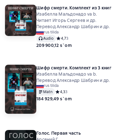
Шифр смерти. Комплект из 3 книг
Изабелла Мальдонадо va b.
Читает Игорь Сергеев и др.
Перевод Александр Шабрин и др.
rus tilida
Audio
Средний рейтинг 4,7 на основе 3 оценок
4,7
3
209 900,12 s`om
Шифр смерти. Комплект из 3 книг
Изабелла Мальдонадо va b.
Перевод Александр Шабрин и др.
rus tilida
Matn
Средний рейтинг 4,3 на основе 3 оценок
4,3
3
184 929,49 s`om
Голос. Первая часть
Арсений Г