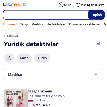
Kirish
Mening kitoblarim
Topish
Promokod
Yangi
Mashhur
Audiokitoblar
Komikslar va vebtunlar
Mo
Kitoblar
Yuridik detektivlar
Matn
Audio
Mashhur
Звезда экрана
Татьяна Устинова va b.
rus tilida
Matn
Средний рейтинг 4,2 на основе 391 оценок
4,2
391