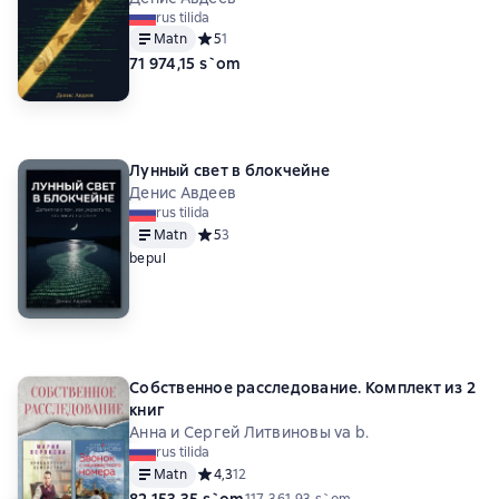
rus tilida
Matn
Средний рейтинг 5 на основе 1 оценок
5
1
71 974,15 s`om
Лунный свет в блокчейне
Денис Авдеев
rus tilida
Matn
Средний рейтинг 5 на основе 3 оценок
5
3
bepul
Собственное расследование. Комплект из 2
книг
Анна и Сергей Литвиновы va b.
rus tilida
Matn
Средний рейтинг 4,3 на основе 12 оценок
4,3
12
82 153,35 s`om
117 361,93 s`om