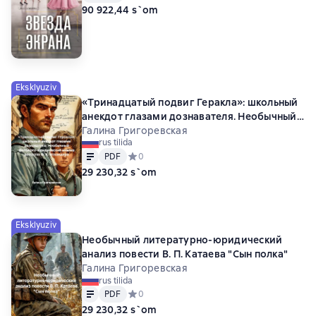
90 922,44 s`om
Eksklyuziv
«Тринадцатый подвиг Геракла»: школьный
анекдот глазами дознавателя. Необычный
филолого-юридический анализ рассказа Ф.
Галина Григоревская
rus tilida
А. Искандера
Matn
PDF
PDF
Средний рейтинг 0 на основе 0 оценок
0
29 230,32 s`om
Eksklyuziv
Необычный литературно-юридический
анализ повести В. П. Катаева "Сын полка"
Галина Григоревская
rus tilida
Matn
PDF
PDF
Средний рейтинг 0 на основе 0 оценок
0
29 230,32 s`om