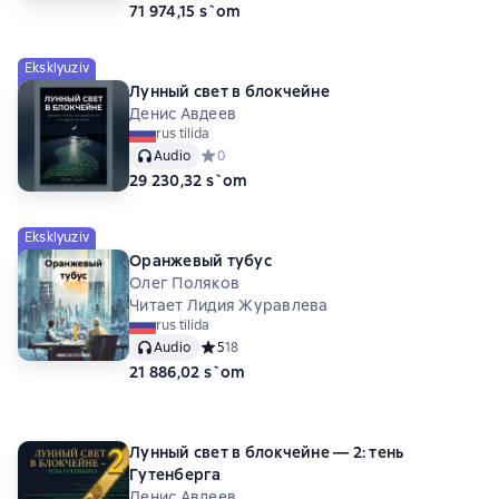
71 974,15 s`om
Eksklyuziv
Лунный свет в блокчейне
Денис Авдеев
rus tilida
Audio
Средний рейтинг 0 на основе 0 оценок
0
29 230,32 s`om
Eksklyuziv
Оранжевый тубус
Олег Поляков
Читает Лидия Журавлева
rus tilida
Audio
Средний рейтинг 5 на основе 18 оценок
5
18
21 886,02 s`om
Лунный свет в блокчейне — 2: тень
Гутенберга
Денис Авдеев