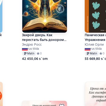
й
Закрой дверь. Как
Паническая 
перестать быть донором
Упражнения 
для окружения. Научный
Эндрю Росс
подсознани
Юлия Орли
rus tilida
rus tilida
подход
0 на основе 0 оценок
Matn
Средний рейтинг 0 на основе 0 оценок
0
Matn
Сред
0
42 450,06 s`om
55 669,80 s