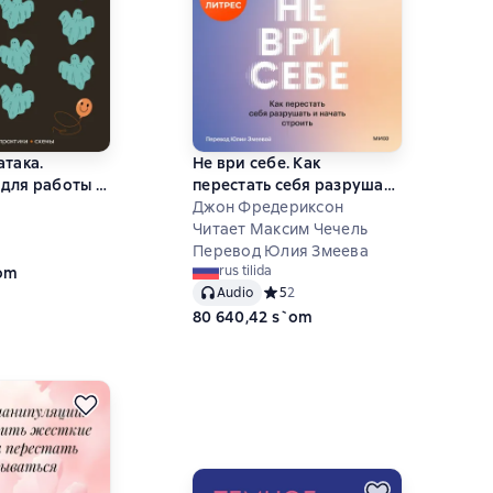
атака.
Не ври себе. Как
для работы с
перестать себя разрушать
ем
и начать строить
Джон Фредериксон
Читает Максим Чечель
ний рейтинг 0 на основе 0 оценок
Перевод Юлия Змеева
rus tilida
`om
Audio
Средний рейтинг 5 на основе 2 оц
5
2
80 640,42 s`om