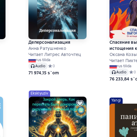
Деперсонализация
Спасение в
Анна Ратушненко
истощения к
Читает Литрес Авточтец
Оксана Коз
rus tilida
Читает Пихт
 на основе 1 оценок
Audio
Средний рейтинг 0 на основе 0 оценок
0
rus tilida
Audio
Сред
0
71 974,15 s`om
76 233,84 s
Eksklyuziv
Yangi