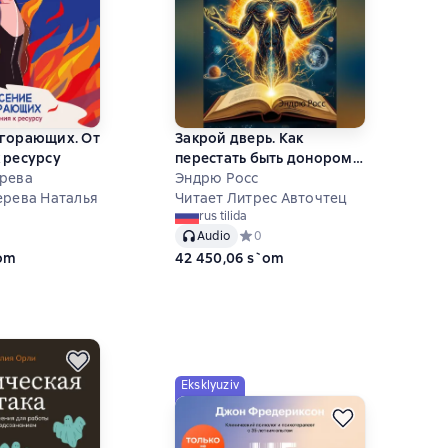
ыгорающих. От
Закрой дверь. Как
 ресурсу
перестать быть донором
ырева
для окружения. Научный
Эндрю Росс
ерева Наталья
подход.
Читает Литрес Авточтец
rus tilida
ний рейтинг 0 на основе 0 оценок
Audio
Средний рейтинг 0 на основе 0 оц
0
`om
42 450,06 s`om
Eksklyuziv