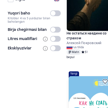
Yuqori baho
Tanlanmagan
Kitoblar 4 va 5 yulduzlar bilan
baholangan
Birja chegirmasi bilan
Tanlanmagan
Не остаться наедине со
страхом
Litres mualliflari
Tanlanmagan
Алексей Покровский
rus tilida
Eksklyuzivlar
Tanlanmagan
Matn
Средний рейтинг 5
5
1
bepul
Yangi