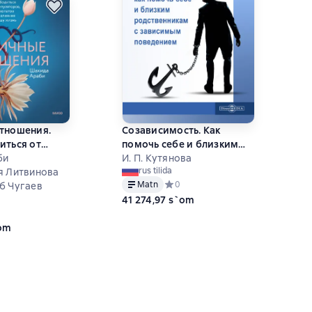
тношения.
Созависимость. Как
иться от
помочь себе и близким
ров,
би
родственникам с
И. П. Кутянова
rus tilida
и их влияния
я Литвинова
зависимым поведением
Matn
Средний рейтинг 0 на основе 0 оц
0
нь
б Чугаев
41 274,97 s`om
ний рейтинг 0 на основе 0 оценок
`om