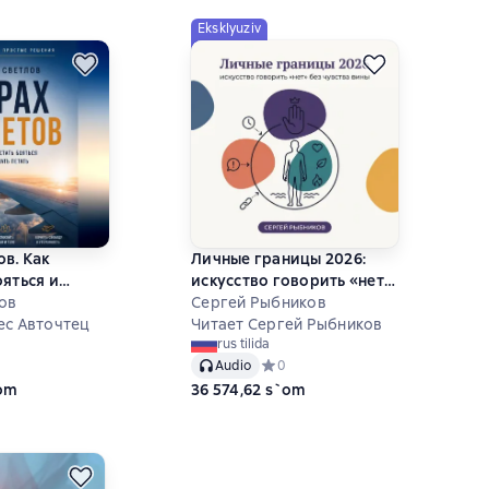
Eksklyuziv
ов. Как
Личные границы 2026:
ояться и
искусство говорить «нет»
ь
ов
без чувства вины
Сергей Рыбников
ес Авточтец
Читает Сергей Рыбников
rus tilida
ний рейтинг 0 на основе 0 оценок
Audio
Средний рейтинг 0 на основе 0 оц
0
`om
36 574,62 s`om