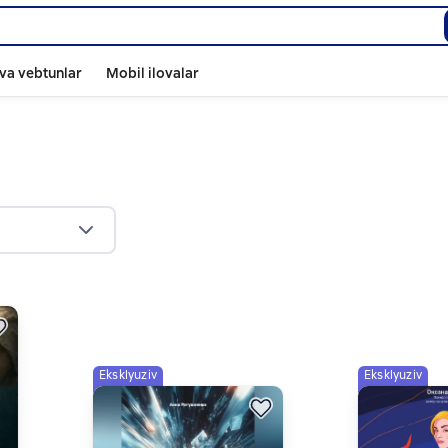
va vebtunlar
Mobil ilovalar
Eksklyuziv
Eksklyuziv