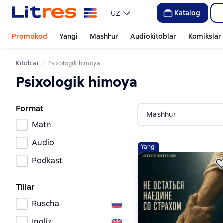
Katalog
UZ
Promokod
Yangi
Mashhur
Audiokitoblar
Komikslar 
Kitoblar
Psixologik himoya
Psixologik himoya
Format
Mashhur
Matn
Audio
Yangi
Podkast
Tillar
Ruscha
Ingliz