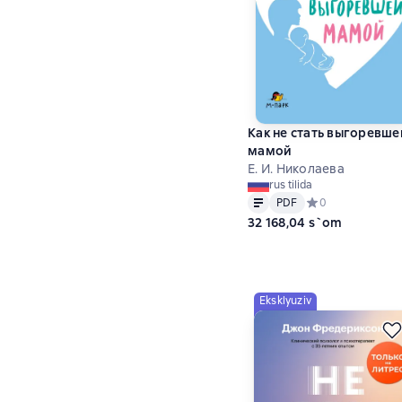
Как не стать выгоревше
мамой
Е. И. Николаева
rus tilida
Matn
PDF
PDF
Средний рейтинг 
0
32 168,04 s`om
Eksklyuziv