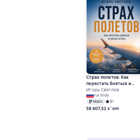
Страх полетов. Как
перестать бояться и
начать летать
Игорь Светлов
rus tilida
Matn
Средний рейтинг 5
5
1
58 607,52 s`om