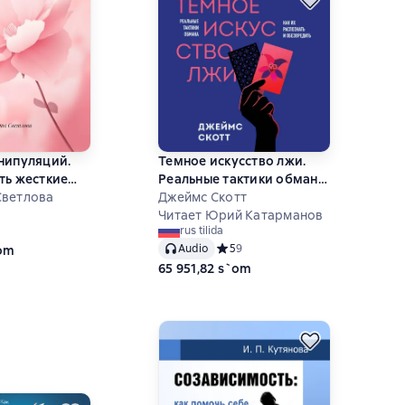
нипуляций.
Темное искусство лжи.
ть жесткие
Реальные тактики обмана.
ерестать
Светлова
Как их распознать и
Джеймс Скотт
ься
обезвредить
Читает Юрий Катарманов
ний рейтинг 0 на основе 0 оценок
rus tilida
Audio
Средний рейтинг 5 на основе 9 оц
5
9
`om
65 951,82 s`om