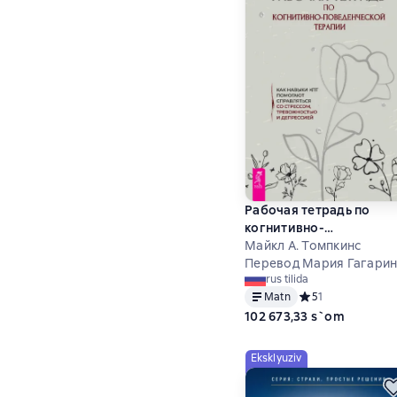
Рабочая тетрадь по
когнитивно-
поведенческой терапии
Майкл А. Томпкинс
Как навыки КПТ помога
Перевод Мария Гагари
rus tilida
справляться со стрессо
Matn
Средний рейтинг 5
5
1
тревожностью и
102 673,33 s`om
депрессией
Eksklyuziv