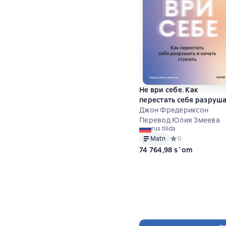
Не ври себе. Как
перестать себя разруш
и начать строить
Джон Фредериксон
Перевод Юлия Змеева
rus tilida
Matn
Средний рейтинг 0
0
74 764,98 s`om