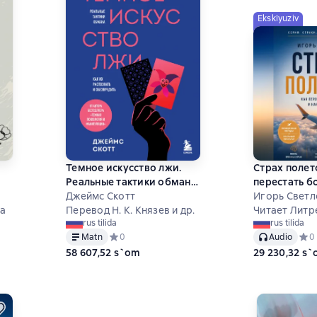
Eksklyuziv
Темное искусство лжи.
Страх полет
Реальные тактики обмана.
перестать б
.
Как их распознать и
Джеймс Скотт
начать летат
Игорь Светл
ют
на
обезвредить
Перевод Н. К. Князев и др.
Читает Литр
rus tilida
rus tilida
м,
 на основе 1 оценок
Matn
Средний рейтинг 0 на основе 0 оценок
0
Audio
Сред
0
58 607,52 s`om
29 230,32 s