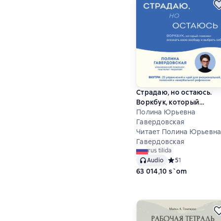
Страдаю, но остаюсь.
Воркбук, который
поможет осознать сво
Полина Юрьевна
свободу и выбрать себ
Гавердовская
Читает Полина Юрьевн
Гавердовская
rus tilida
Audio
Средний рейтинг 5
5
1
63 014,10 s`om