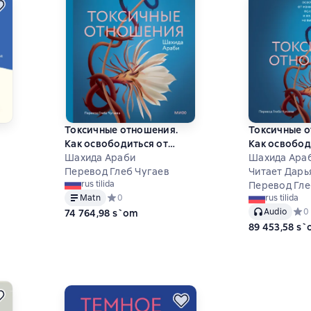
Токсичные отношения.
Токсичные о
Как освободиться от
Как освобод
ю
манипуляторов,
Шахида Араби
манипулято
Шахида Ара
я
психопатов и их влияния
Перевод Глеб Чугаев
психопатов 
Читает Дарь
rus tilida
а
на вашу жизнь
на вашу жиз
Перевод Гле
Matn
Средний рейтинг 0 на основе 0 оценок
0
rus tilida
Audio
Сред
0
74 764,98 s`om
 на основе 1 оценок
89 453,58 s