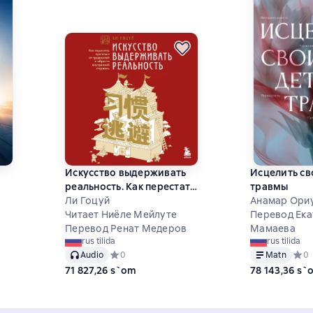
Искусство выдерживать
Исцелить св
реальность. Как перестать
травмы
прятаться от трудностей
Ли Гоцуй
Анамар Ори
и обрести внутренний
Читает Ниёле Мейлуте
Перевод Ека
 на основе 1 оценок
стержень
Перевод Ренат Медеров
Мамаева
rus tilida
rus tilida
Audio
Средний рейтинг 0 на основе 0 оценок
0
Matn
Сред
0
71 827,26 s`om
78 143,36 s`