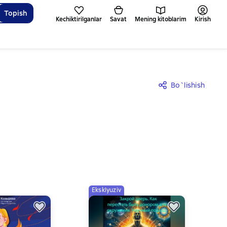
Topish
Kechiktirilganlar
Savat
Mening kitoblarim
Kirish
Bo`lishish
Eksklyuziv