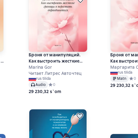
Броня от манипуляций.
Броня от ма
ать
Как выстроить жесткие
Как выстрои
границы и перестать
Marina Gor
границы и п
Маргарита 
rus tilida
оправдываться
Читает Литрес Авточтец
оправдыват
Matn
Сред
0
rus tilida
 на основе 0 оценок
Audio
Средний рейтинг 0 на основе 0 оценок
0
29 230,32 s
29 230,32 s`om