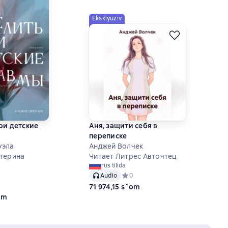
Eksklyuziv
ои детские
Аня, защити себя в
переписке
уэла
Анджей Волчек
терина
Читает Литрес Авточтец
rus tilida
Audio
Средний рейтинг 0 на основе 0 оц
0
ний рейтинг 0 на основе 0 оценок
71 974,15 s`om
om