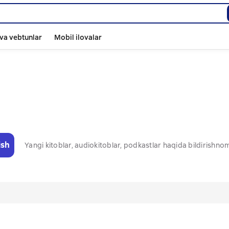
va vebtunlar
Mobil ilovalar
ish
Yangi kitoblar, audiokitoblar, podkastlar haqida bildirishn