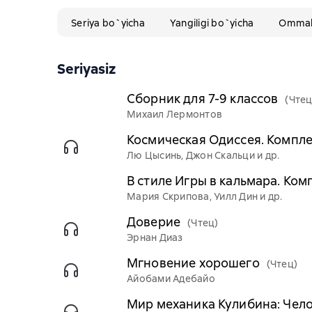
Seriya bo`yicha
Yangiligi bo`yicha
Ommabo
Seriyasiz
Сборник для 7-9 классов
(Чтец
Михаил Лермонтов
Космическая Одиссея. Комплек
Лю Цысинь, Джон Скальци и др.
В стиле Игры в кальмара. Комп
Мария Скрипова, Уилл Дин и др.
Доверие
(Чтец)
Эрнан Диаз
Мгновение хорошего
(Чтец)
Айобами Адебайо
Мир механика Кулибина: Чело