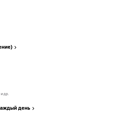
ение)
и др.
 каждый день