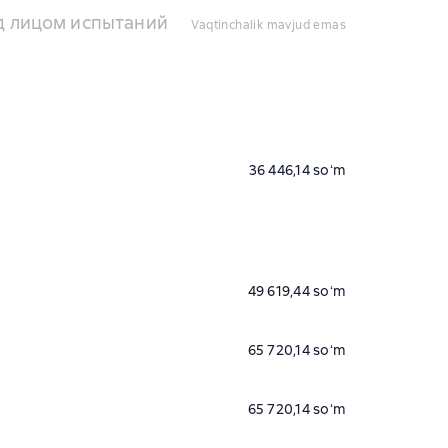
ед лицом испытаний
vaqtinchalik mavjud emas
36 446,14 soʻm
49 619,44 soʻm
65 720,14 soʻm
65 720,14 soʻm