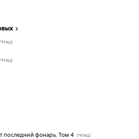
овых
(Чтец)
(Чтец)
т последний фонарь. Том 4
(Чтец)