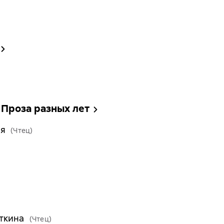
Проза разных лет
ая
(Чтец)
)
ткина
(Чтец)