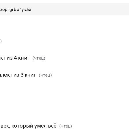
pligi bo`yicha
)
т из 4 книг
(Чтец)
лект из 3 книг
(Чтец)
век, который умел всё
(Чтец)