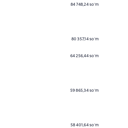
84 748,24 soʻm
80 357,14 soʻm
64 256,44 soʻm
59 865,34 soʻm
58 401,64 soʻm