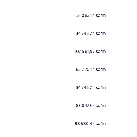
51 083,14 soʻm
84 748,24 soʻm
107 581,97 soʻm
65 720,14 soʻm
84 748,24 soʻm
68 647,54 soʻm
93 530,44 soʻm