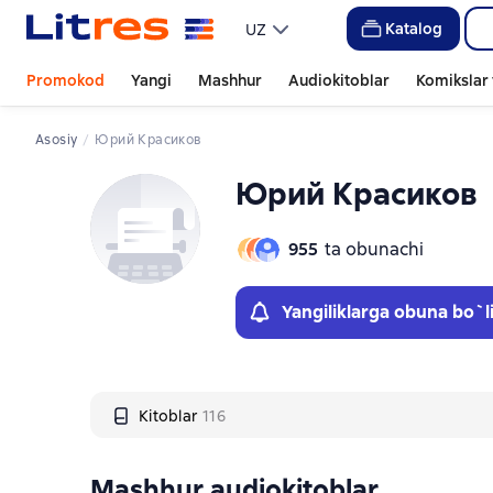
Слайдер с книгами
Katalog
UZ
Promokod
Yangi
Mashhur
Audiokitoblar
Komikslar 
Asosiy
Юрий Красиков
Юрий Красиков
955
ta obunachi
Yangiliklarga obuna bo`l
Kitoblar
116
Mashhur audiokitoblar