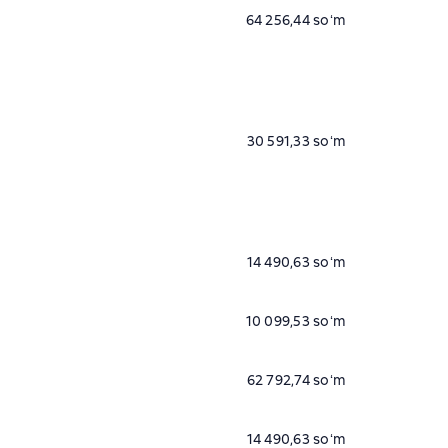
64 256,44 soʻm
30 591,33 soʻm
14 490,63 soʻm
10 099,53 soʻm
62 792,74 soʻm
14 490,63 soʻm