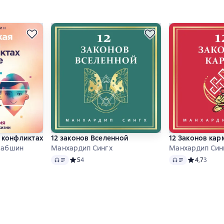
 конфликтах в паре: 44 решения для реальной жизни
12 законов Вселенной
12 Законов ка
Шабшин
Манхардип Сингх
Манхардип Син
Audio
Audio
 5 на основе 3 оценок
Средний рейтинг 5 на основе 4 оценок
5
4
Средний рей
4,7
3