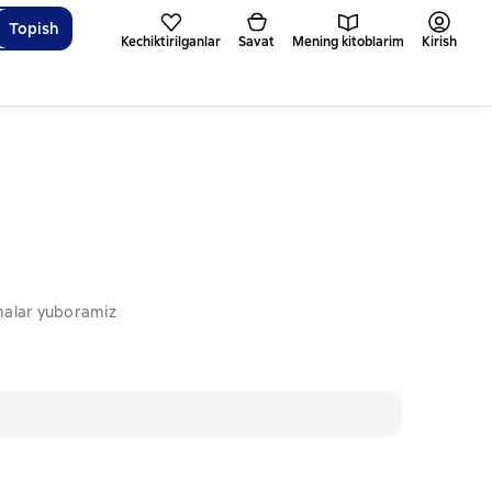
Topish
Kechiktirilganlar
Savat
Mening kitoblarim
Kirish
omalar yuboramiz