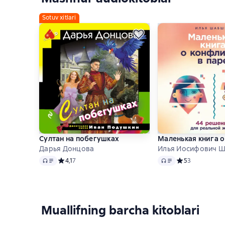
Sotuv xitlari
Султан на побегушках
Маленькая книга о
Дарья Донцова
Илья Иосифович 
Audio
Audio
Средний рейтинг 4,1 на основе 7 оценок
4,1
7
Средний рейтинг
5
3
Muallifning barcha kitoblari