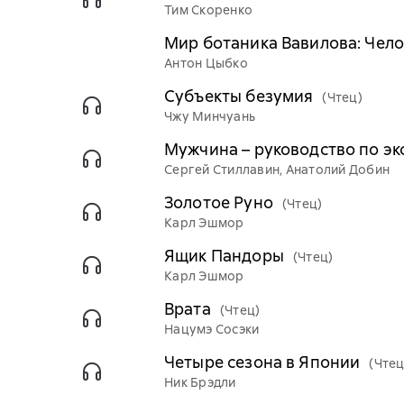
Тим Скоренко
Мир ботаника Вавилова: Чело
Антон Цыбко
Субъекты безумия
(Чтец)
Чжу Минчуань
Мужчина – руководство по э
Сергей Стиллавин, Анатолий Добин
Золотое Руно
(Чтец)
Карл Эшмор
Ящик Пандоры
(Чтец)
Карл Эшмор
Врата
(Чтец)
Нацумэ Сосэки
Четыре сезона в Японии
(Чтец
Ник Брэдли