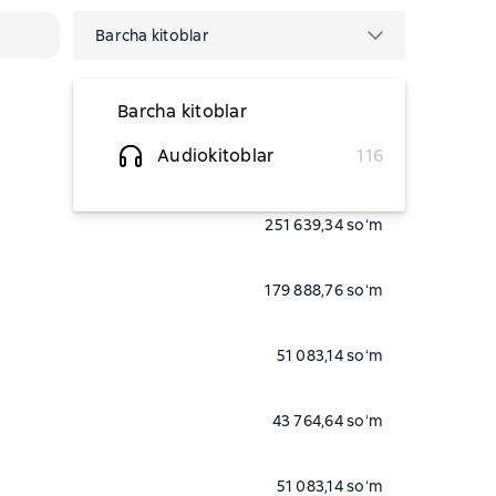
Barcha kitoblar
Barcha kitoblar
Audiokitoblar
116
30 327,87 soʻm
251 639,34 soʻm
179 888,76 soʻm
51 083,14 soʻm
43 764,64 soʻm
51 083,14 soʻm