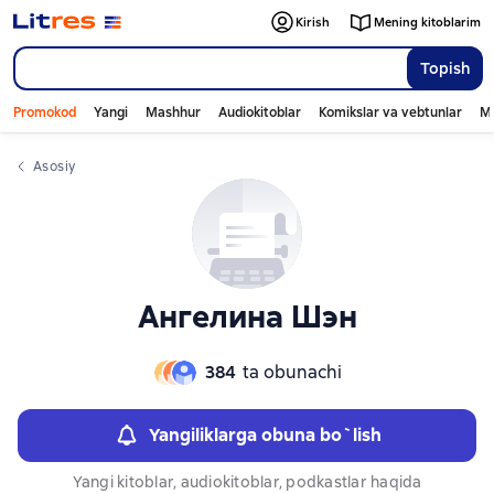
Слайдер с книгами
Слайдер с книгами
Kirish
Mening kitoblarim
Topish
Promokod
Yangi
Mashhur
Audiokitoblar
Komikslar va vebtunlar
Mo
Asosiy
Ангелина Шэн
384
ta obunachi
Yangiliklarga obuna bo`lish
Yangi kitoblar, audiokitoblar, podkastlar haqida