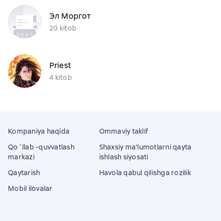
Эл Моргот
20 kitob
Priest
4 kitob
Kompaniya haqida
Ommaviy taklif
Qo`llab -quvvatlash
Shaxsiy ma'lumotlarni qayta
markazi
ishlash siyosati
Qaytarish
Havola qabul qilishga rozilik
Mobil ilovalar