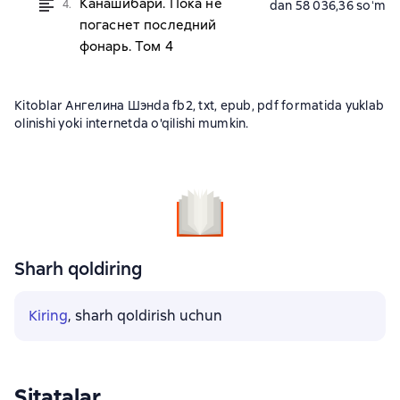
Канашибари. Пока не
4.
dan 58 036,36 soʻm
погаснет последний
фонарь. Том 4
Kitoblar Ангелина Шэнda fb2, txt, epub, pdf formatida yuklab
olinishi yoki internetda o'qilishi mumkin.
Sharh qoldiring
Kiring
, sharh qoldirish uchun
Sitatalar