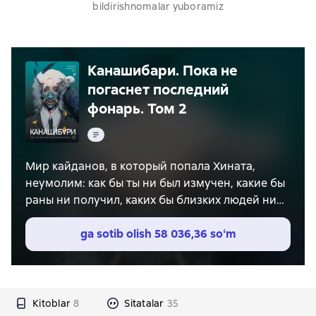
bildirishnomalar yuboramiz
Канашибари. Пока не
погаснет последний
фонарь. Том 2
Matn
Мир кайданов, в который попала Хината,
неумолим: как бы ты ни был измучен, какие бы
раны ни получил, каких бы близких людей ни
потерял, ты обязан играть дальше. Отказ от
игры – смерть. Проигрыш – смерть. Секундная
ga sotib olish
58 036,36 soʻm
слабость или паника – смерть. И Хината
сражается, проходя один жестокий кайдан за
другим. Но что, если самая большая опасность
подстерегает ее не в иллюзорных мирах
Kitoblar
8
Sitatalar
35