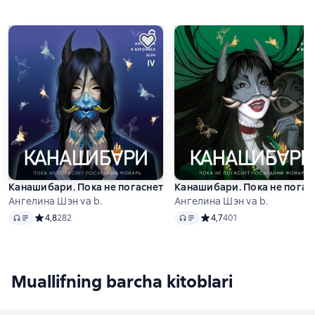
Канашибари. Пока не погаснет последний фонарь. Том 4
Канашибари. Пока не погас
Ангелина Шэн va b.
Ангелина Шэн va b.
Audio
Audio
Средний рейтинг 4,8 на основе 282 оценок
4,8
282
Средний рейтинг 4,7 на ос
4,7
401
Muallifning barcha kitoblari