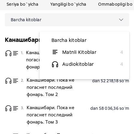
Seriya bo`yicha
Yangiligi bo`yicha
Ommabopligi bo`
Barcha kitoblar
Канашибари
Barcha kitoblar
Matnli Kitoblar
4
Канашибари. Пока не
1.
dan 52 218,18 soʻm
погаснет последний
Audiokitoblar
4
фонарь. Том 1
Канашибари. Пока не
2.
dan 52 218,18 soʻm
погаснет последний
фонарь. Том 2
Канашибари. Пока не
3.
dan 58 036,36 soʻm
погаснет последний
фонарь. Том 3