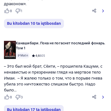
драконом».
8
1
Bu kitobdan 10 ta iqtibosdan
Канашибари. Пока не погаснет последний фонарь.
Том 1
Matn
Средний рейтинг 4,6 на основе 605 оценок
4,6
605
– Это был мой брат, Сёити, – прошипела Кацуми, с
ненавистью и презрением глядя на мертвое тело
Имаи. – Я жалею только о том, что в порыве гнева
убила это ничтожество слишком быстро. Надо
было…
8
3
Bu kitobdan 17 ta iqtibosdan