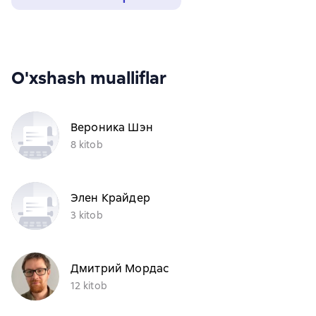
O'xshash mualliflar
Вероника Шэн
8 kitob
Элен Крайдер
3 kitob
Дмитрий Мордас
12 kitob