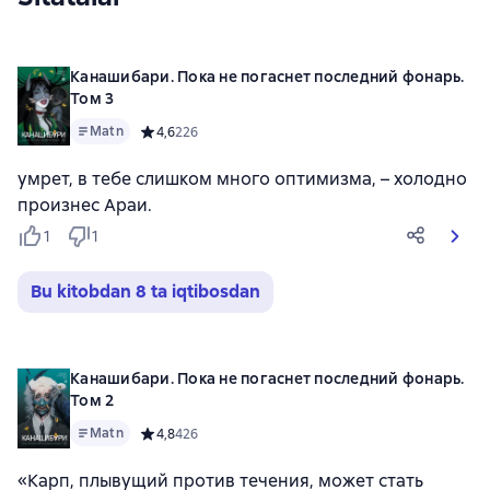
Канашибари. Пока не погаснет последний фонарь.
Том 3
Matn
Средний рейтинг 4,6 на основе 226 оценок
4,6
226
умрет, в тебе слишком много оптимизма, – холодно
произнес Араи.
1
1
Bu kitobdan 8 ta iqtibosdan
Канашибари. Пока не погаснет последний фонарь.
Том 2
Matn
Средний рейтинг 4,8 на основе 426 оценок
4,8
426
«Карп, плывущий против течения, может стать