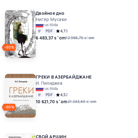
– апрель 2023 года. На азербайджанском
языке
Двойное дно
Нигяр Мусави
rus tilida
Matn
PDF
PDF
Средний рейтинг 4,7 на основе 3 оценок
4,7
3
6 483,37 s`om
12 966,75 s`om
−50%
ГРЕКИ В АЗЕРБАЙДЖАНЕ
И. Пилиджев
rus tilida
Matn
PDF
PDF
Средний рейтинг 4,5 на основе 2 оценок
4,5
2
10 621,70 s`om
21 243,40 s`om
−50%
СВОЙ АРШИН