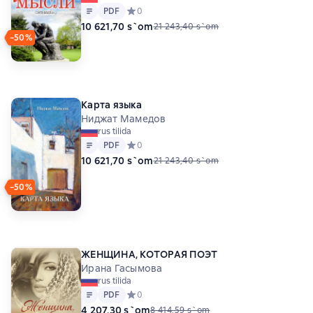
Matn
PDF
PDF
Средний рейтинг 0 на основе 0 оценок
0
10 621,70 s`om
21 243,40 s`om
−50%
Карта языка
Ниджат Мамедов
rus tilida
Matn
PDF
PDF
Средний рейтинг 0 на основе 0 оценок
0
10 621,70 s`om
21 243,40 s`om
−50%
ЖЕНЩИНА, КОТОРАЯ ПОЭТ
Ирана Гасымова
rus tilida
Matn
PDF
PDF
Средний рейтинг 0 на основе 0 оценок
0
4 207,30 s`om
8 414,59 s`om