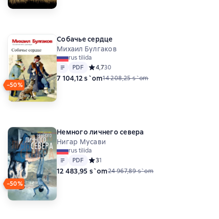
Собачье сердце
Михаил Булгаков
rus tilida
Matn
PDF
PDF
Средний рейтинг 4,7 на основе 30 оценок
4,7
30
7 104,12 s`om
14 208,25 s`om
−50%
Немного личнего севера
Нигар Мусави
rus tilida
Matn
PDF
PDF
Средний рейтинг 3 на основе 1 оценок
3
1
12 483,95 s`om
24 967,89 s`om
−50%