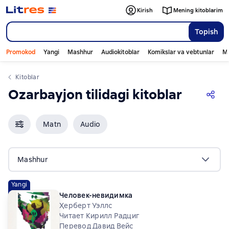
Kirish
Mening kitoblarim
Topish
Promokod
Yangi
Mashhur
Audiokitoblar
Komikslar va vebtunlar
Mo
Kitoblar
Ozarbayjon tilidagi kitoblar
Matn
Audio
Mashhur
Yangi
Человек-невидимка
Ҳерберт Уэллс
Читает Кирилл Радциг
Перевод Давид Вейс