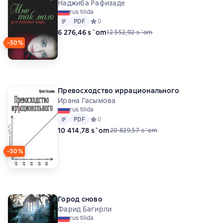
Наджиба Рафизаде
rus tilida
Matn
PDF
PDF
Средний рейтинг 0 на основе 0 оценок
0
6 276,46 s`om
12 552,92 s`om
−50%
Превосходство иррационального
Ирана Гасымова
rus tilida
Matn
PDF
PDF
Средний рейтинг 0 на основе 0 оценок
0
10 414,78 s`om
20 829,57 s`om
−50%
Город сново
Фарид Багирли
rus tilida