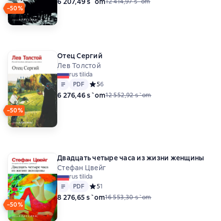
6 207,49 s`om
12 414,97 s`om
−50%
Отец Сергий
Лев Толстой
rus tilida
Matn
PDF
PDF
Средний рейтинг 5 на основе 6 оценок
5
6
6 276,46 s`om
12 552,92 s`om
−50%
Двадцать четыре часа из жизни женщины
Стефан Цвейг
rus tilida
Matn
PDF
PDF
Средний рейтинг 5 на основе 1 оценок
5
1
8 276,65 s`om
16 553,30 s`om
−50%