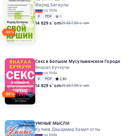
Фарид Багирлы
rus tilida
Matn
PDF
PDF
Средний рейтинг 0 на основе 0 оценок
0
14 829 s`om
29 657,99 s`om
−50%
Секс в Болшом Мусульманском Городе
Янарал Кучкучи
rus tilida
Matn
PDF
PDF
Средний рейтинг 2,8 на основе 6 оценок
2,8
6
14 829 s`om
29 657,99 s`om
−50%
УМНЫЕ МЫСЛИ
Кулиев Дашдамир Камил оглы
rus tilida