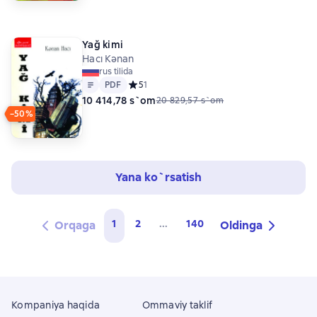
Yağ kimi
Hacı Kənan
rus tilida
Matn
PDF
PDF
Средний рейтинг 5 на основе 1 оценок
5
1
10 414,78 s`om
20 829,57 s`om
−50%
Yana ko`rsatish
1
2
...
140
Orqaga
Oldinga
Kompaniya haqida
Ommaviy taklif