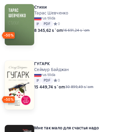
Стихи
Тарас Шевченко
rus tilida
Matn
PDF
PDF
Средний рейтинг 0 на основе 0 оценок
0
8 345,62 s`om
16 691,24 s`om
−50%
ГУГАРК
Сеймур Байджан
rus tilida
Matn
PDF
PDF
Средний рейтинг 0 на основе 0 оценок
0
15 449,74 s`om
30 899,49 s`om
−50%
Мне так мало для счастья надо