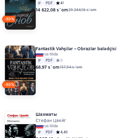
Matn
PDF
PDF
Средний рейтинг 4 на основе 1 оценок
4
1
14 622,08 s`om
29 244,16 s`om
−50%
Fantastik Vəhşilər – Obrazlar bələdçisi
rus tilida
Matn
PDF
PDF
Средний рейтинг 0 на основе 0 оценок
0
68,97 s`om
137,94 s`om
−50%
Шахматы
Стефан Цвейг
rus tilida
Matn
PDF
PDF
Средний рейтинг 4,4 на основе 8 оценок
4,4
8