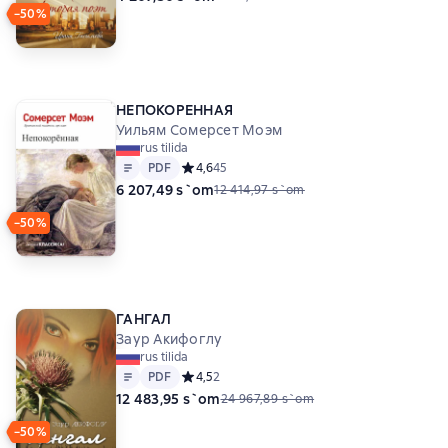
−50%
НЕПОКОРЕННАЯ
Уильям Сомерсет Моэм
rus tilida
Matn
PDF
PDF
Средний рейтинг 4,6 на основе 45 оценок
4,6
45
6 207,49 s`om
12 414,97 s`om
−50%
ГАНГАЛ
Заур Акифоглу
rus tilida
Matn
PDF
PDF
Средний рейтинг 4,5 на основе 2 оценок
4,5
2
12 483,95 s`om
24 967,89 s`om
−50%