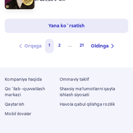
Yana ko`rsatish
1
2
...
21
Orqaga
Oldinga
Kompaniya haqida
Ommaviy taklif
Qo`llab -quvvatlash
Shaxsiy ma'lumotlarni qayta
markazi
ishlash siyosati
Qaytarish
Havola qabul qilishga rozilik
Mobil ilovalar