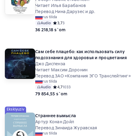
Читает Илья Барабанов
Перевод Нина Дарузес и др.
rus tilida
Audio
Средний рейтинг 3,7 на основе 3 оценок
3,7
3
36 218,18 s`om
Сам себе плацебо: как использовать силу
подсознания для здоровья и процветания
Джо Диспенза
Читает Максим Доронин
Перевод ЗАО «Компания ЭГО Транслейтинг»
rus tilida
Audio
Средний рейтинг 4,7 на основе 1033 оценок
4,7
1033
79 854,55 s`om
Eksklyuziv
Страннее вымысла
Артур Конан Дойл
Перевод Зинаида Журавская
rus tilida