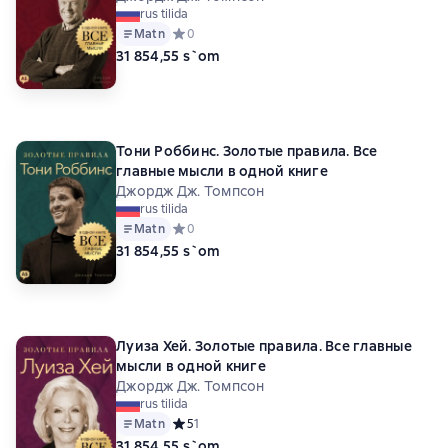
rus tilida
Matn
Средний рейтинг 0 на основе 0 оценок
0
31 854,55 s`om
Тони Роббинс. Золотые правила. Все
главные мысли в одной книге
Джордж Дж. Томпсон
rus tilida
Matn
Средний рейтинг 0 на основе 0 оценок
0
31 854,55 s`om
Луиза Хей. Золотые правила. Все главные
мысли в одной книге
Джордж Дж. Томпсон
rus tilida
Matn
Средний рейтинг 5 на основе 1 оценок
5
1
31 854,55 s`om