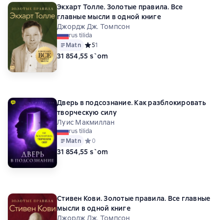
Экхарт Толле. Золотые правила. Все
главные мысли в одной книге
Джордж Дж. Томпсон
rus tilida
Matn
Средний рейтинг 5 на основе 1 оценок
5
1
31 854,55 s`om
Дверь в подсознание. Как разблокировать
творческую силу
Луис Макмиллан
rus tilida
Matn
Средний рейтинг 0 на основе 0 оценок
0
31 854,55 s`om
Стивен Кови. Золотые правила. Все главные
мысли в одной книге
Джордж Дж. Томпсон