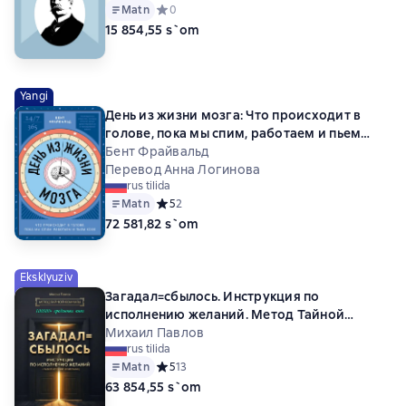
Matn
Средний рейтинг 0 на основе 0 оценок
0
15 854,55 s`om
Yangi
День из жизни мозга: Что происходит в
голове, пока мы спим, работаем и пьем
кофе
Бент Фрайвальд
Перевод Анна Логинова
rus tilida
Matn
Средний рейтинг 5 на основе 2 оценок
5
2
72 581,82 s`om
Eksklyuziv
Загадал=сбылось. Инструкция по
исполнению желаний. Метод Тайной
Комнаты
Михаил Павлов
rus tilida
Matn
Средний рейтинг 5 на основе 13 оценок
5
13
63 854,55 s`om