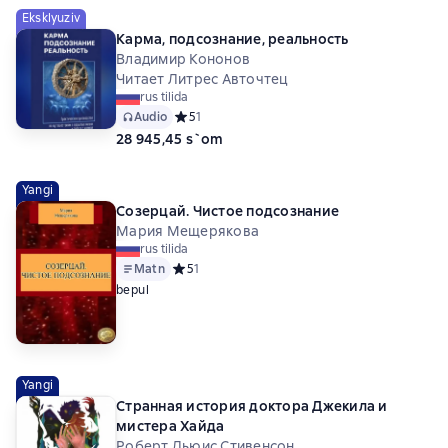
Eksklyuziv
Карма, подсознание, реальность
Владимир Кононов
Читает Литрес Авточтец
rus tilida
Audio
Средний рейтинг 5 на основе 1 оценок
5
1
28 945,45 s`om
Yangi
Созерцай. Чистое подсознание
Мария Мещерякова
rus tilida
Matn
Средний рейтинг 5 на основе 1 оценок
5
1
bepul
Yangi
Странная история доктора Джекила и
мистера Хайда
Роберт Льюис Стивенсон