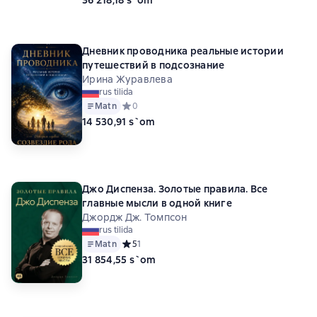
36 218,18 s`om
Дневник проводника реальные истории
путешествий в подсознание
Ирина Журавлева
rus tilida
Matn
Средний рейтинг 0 на основе 0 оценок
0
14 530,91 s`om
Джо Диспенза. Золотые правила. Все
главные мысли в одной книге
Джордж Дж. Томпсон
rus tilida
Matn
Средний рейтинг 5 на основе 1 оценок
5
1
31 854,55 s`om