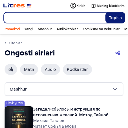
Kirish
Mening kitoblarim
Topish
Promokod
Yangi
Mashhur
Audiokitoblar
Komikslar va vebtunlar
Mo
Kitoblar
Ongosti sirlari
Matn
Audio
Podkastlar
Mashhur
Eksklyuziv
Загадал=сбылось. Инструкция по
исполнению желаний. Метод Тайной
Комнаты
Михаил Павлов
Читает Софья Белова