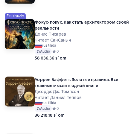
Eksklyuziv
Фокус-покус. Как стать архитектором своей
реальности
Денис Писарев
Читает СанСаныч
rus tilida
Audio
Средний рейтинг 0 на основе 0 оценок
0
58 036,36 s`om
Уоррен Баффетт. Золотые правила. Все
главные мысли в одной книге
Джордж Дж. Томпсон
Читает Даниил Теплов
rus tilida
Audio
Средний рейтинг 0 на основе 0 оценок
0
36 218,18 s`om