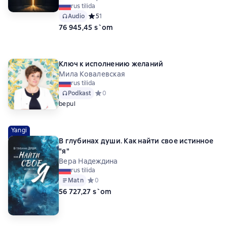
rus tilida
Audio
Средний рейтинг 5 на основе 1 оценок
5
1
76 945,45 s`om
Ключ к исполнению желаний
Мила Ковалевская
rus tilida
Podkast
Средний рейтинг 0 на основе 0 оценок
0
bepul
Yangi
В глубинах души. Как найти свое истинное
"я"
Вера Надеждина
rus tilida
Matn
Средний рейтинг 0 на основе 0 оценок
0
56 727,27 s`om