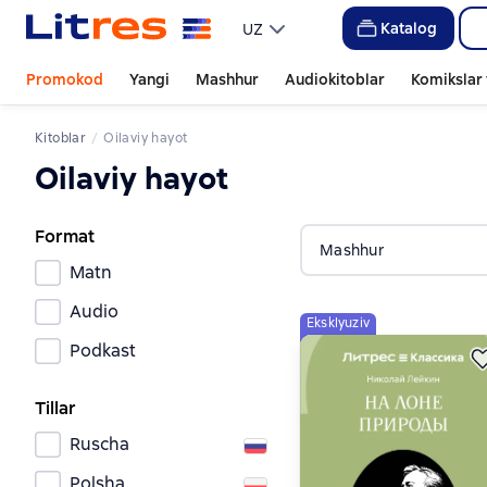
Katalog
UZ
Promokod
Yangi
Mashhur
Audiokitoblar
Komikslar 
Kitoblar
Oilaviy hayot
Oilaviy hayot
Format
Mashhur
Matn
Audio
Eksklyuziv
Podkast
Tillar
Ruscha
Polsha