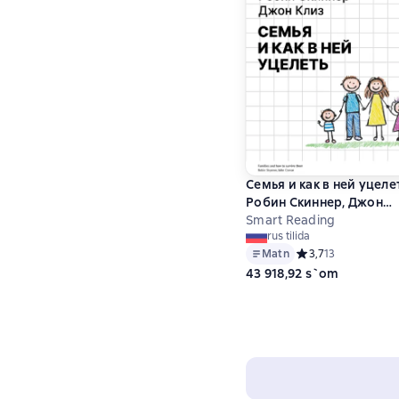
Семья и как в ней уцеле
Робин Скиннер, Джон
Клиз. Саммари
Smart Reading
rus tilida
Matn
Средний рейтинг 3,
3,7
13
43 918,92 s`om