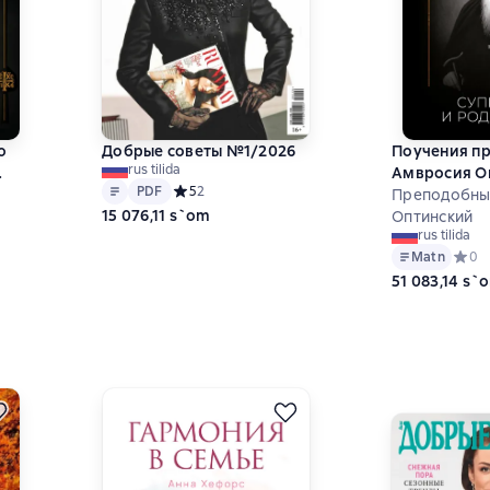
о
Добрые советы №1/2026
Поучения п
rus tilida
Амвросия О
Matn
PDF
PDF
Средний рейтинг 5 на основе 2 оценок
5
2
Супругам и
Преподобны
15 076,11 s`om
Оптинский
rus tilida
Matn
Средн
0
51 083,14 s`
 на основе 2 оценок