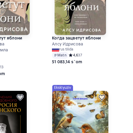
тут яблони
Когда зацветут яблони
ва
Алсу Идрисова
rus tilida
мила
Matn
Средний рейтинг 4,6 на основе 37 о
4,6
37
51 083,14 s`om
ий рейтинг 4,5 на основе 13 оценок
13
`om
Eksklyuziv