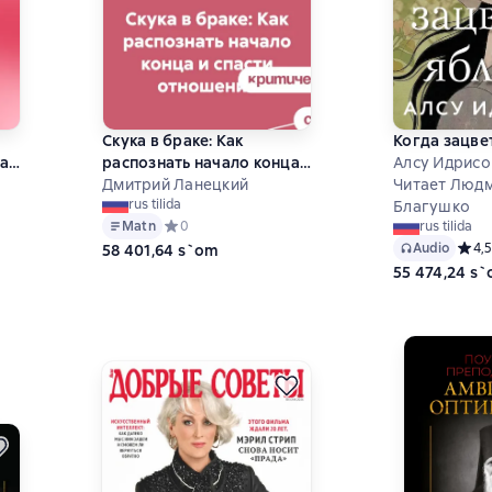
Скука в браке: Как
Когда зацве
а
распознать начало конца
Алсу Идрисо
и спасти отношения
Дмитрий Ланецкий
Читает Люд
rus tilida
ц
Благушко
Matn
Средний рейтинг 0 на основе 0 оценок
0
rus tilida
 на основе 0 оценок
Audio
Средн
4,5
58 401,64 s`om
55 474,24 s