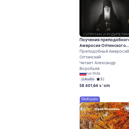
Поучения преподобног
Амвросия Оптинского.
Супругам и родителям
Преподобный Амвросий
Оптинский
Читает Александр
Воробьев
rus tilida
Audio
Средний рейтинг 5
5
2
58 401,64 s`om
Eksklyuziv