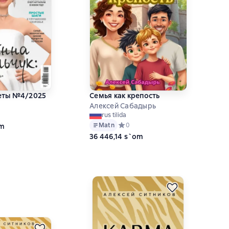
еты №4/2025
Семья как крепость
Алексей Сабадырь
ний рейтинг 0 на основе 0 оценок
rus tilida
Matn
Средний рейтинг 0 на основе 0 оце
0
om
36 446,14 s`om