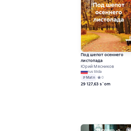
Под шепот осеннего
листопада
Юрий Мясников
rus tilida
Matn
Средний рейтинг 0 
0
29 127,63 s`om