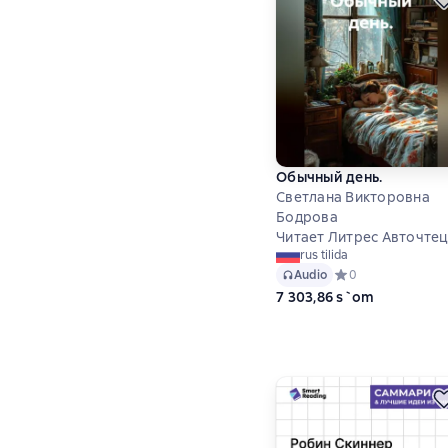
Обычный день.
Светлана Викторовна
Бодрова
Читает Литрес Авточте
rus tilida
Audio
Средний рейтинг 0
0
7 303,86 s`om