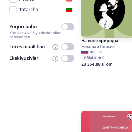
Tatarcha
Yuqori baho
Tanlanmagan
Kitoblar 4 va 5 yulduzlar bilan
baholangan
На лоне природы
Litres mualliflari
Николай Лейкин
Tanlanmagan
rus tilida
Eksklyuzivlar
Matn
Средний рейтинг 0 
0
Tanlanmagan
23 354,88 s`om