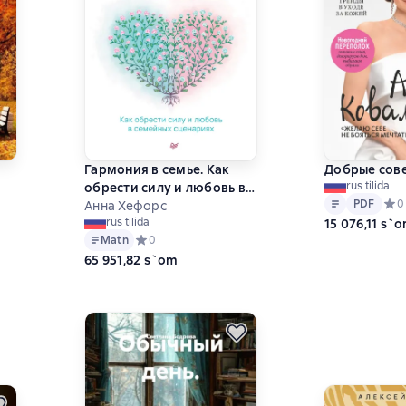
Гармония в семье. Как
Добрые сов
rus tilida
обрести силу и любовь в
Matn
PDF
PDF
Сред
0
семейных сценариях
Анна Хефорс
rus tilida
15 076,11 s`
на основе 0 оценок
Matn
Средний рейтинг 0 на основе 0 оценок
0
65 951,82 s`om