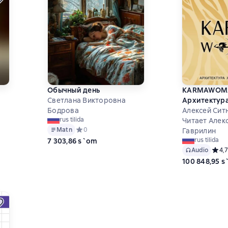
Обычный день
KARMAWOM
Светлана Викторовна
Архитектур
Бодрова
энергии
Алексей Сит
rus tilida
ц
Читает Алек
Matn
Средний рейтинг 0 на основе 0 оценок
0
Гаврилин
 на основе 0 оценок
rus tilida
7 303,86 s`om
Audio
Средн
4,7
100 848,95 