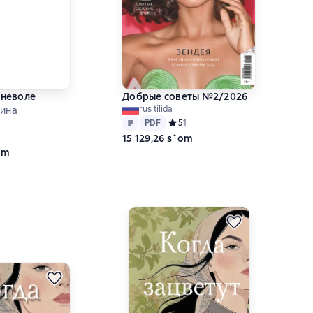
неволе
Добрые советы №2/2026
rus tilida
кина
Matn
PDF
PDF
Средний рейтинг 5 на основе 1 оц
5
1
ий рейтинг 0 на основе 0 оценок
15 129,26 s`om
om