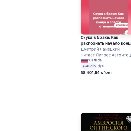
Скука в браке: Как
распознать начало конц
и спасти отношения
Дмитрий Ланецкий
Читает Литрес Авточте
rus tilida
Audio
Средний рейтинг 0
0
58 401,64 s`om