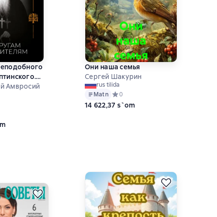
реподобного
Они наша семья
птинского.
Сергей Шакурин
rus tilida
 родителям
й Амвросий
Matn
Средний рейтинг 0 на основе 0 оце
0
14 622,37 s`om
ий рейтинг 0 на основе 0 оценок
om