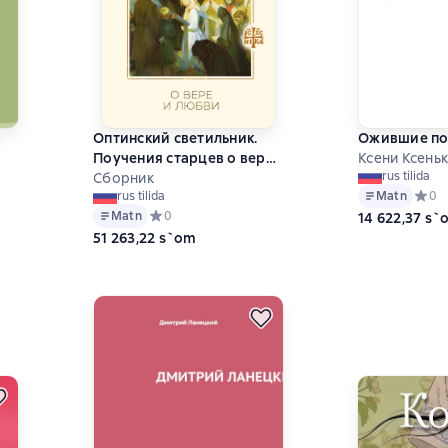
Оптинский светильник.
Ожившие по
Поучения старцев о вере
Ксени Ксень
rus tilida
и любви
Сборник
на основе 0 оценок
Matn
Средн
0
rus tilida
Matn
Средний рейтинг 0 на основе 0 оценок
0
14 622,37 s`
51 263,22 s`om