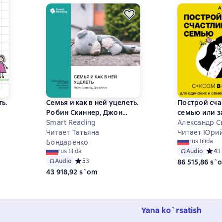
ть.
Семья и как в ней уцелеть.
Построй сч
Робин Скиннер, Джон
семью или 
Клиз. Саммари
Smart Reading
с*ксом в од
Александр 
Читает Татьяна
Для одиноки
Читает Юрий
7 на основе 13 оценок
rus tilida
Бондаренко
женщин и м
Audio
Средн
4
3
rus tilida
Audio
Средний рейтинг 5 на основе 3 оценок
5
3
86 515,86 s`
43 918,92 s`om
Yana ko`rsatish