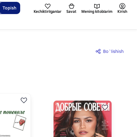
Topish
Kechiktirilganlar
Savat
Mening kitoblarim
Kirish
Bo`lishish