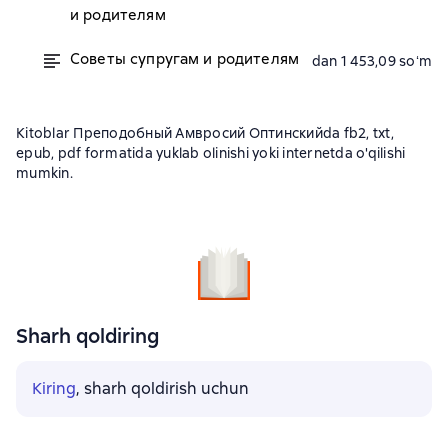
и родителям
Советы супругам и родителям
dan 1 453,09 soʻm
Kitoblar Преподобный Амвросий Оптинскийda fb2, txt,
epub, pdf formatida yuklab olinishi yoki internetda o'qilishi
mumkin.
Sharh qoldiring
Kiring
, sharh qoldirish uchun