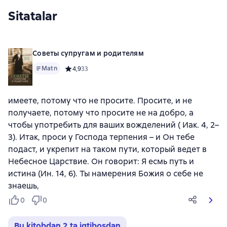
Sitatalar
Советы супругам и родителям
Matn
Средний рейтинг 4,9 на основе 33 оценок
4,9
33
имеете, потому что не просите. Просите, и не
получаете, потому что просите не на добро, а
чтобы употребить для ваших вожделений ( Иак. 4, 2–
3). Итак, проси у Господа терпения – и Он тебе
подаст, и укрепит на таком пути, который ведет в
Небесное Царствие. Он говорит: Я есмь путь и
истина (Ин. 14, 6). Ты намерения Божия о себе не
знаешь,
0
0
Bu kitobdan 2 ta iqtibosdan