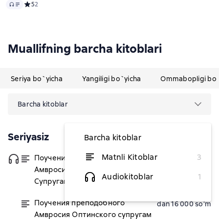
Audio
Средний рейтинг 5 на основе 2 оценок
5
2
Muallifning barcha kitoblari
Seriya bo`yicha
Yangiligi bo`yicha
Ommabopligi bo`
Barcha kitoblar
Seriyasiz
Barcha kitoblar
Matnli Kitoblar
3
Поучения преподобного
dan 50 763,64 soʻm
Амвросия Оптинского.
Audiokitoblar
1
Супругам и родителям
Поучения преподобного
dan 16 000 soʻm
Амвросия Оптинского супругам