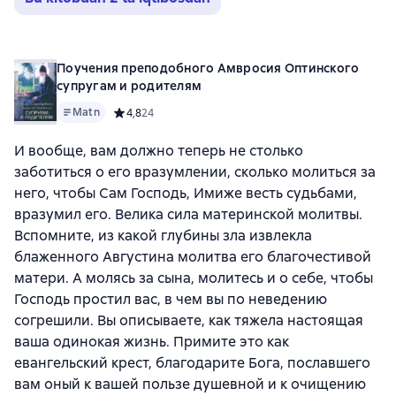
Поучения преподобного Амвросия Оптинского
супругам и родителям
Matn
Средний рейтинг 4,8 на основе 24 оценок
4,8
24
И вообще, вам должно теперь не столько
заботиться о его вразумлении, сколько молиться за
него, чтобы Сам Господь, Имиже весть судьбами,
вразумил его. Велика сила материнской молитвы.
Вспомните, из какой глубины зла извлекла
блаженного Августина молитва его благочестивой
матери. А молясь за сына, молитесь и о себе, чтобы
Господь простил вас, в чем вы по неведению
согрешили. Вы описываете, как тяжела настоящая
ваша одинокая жизнь. Примите это как
евангельский крест, благодарите Бога, пославшего
вам оный к вашей пользе душевной и к очищению