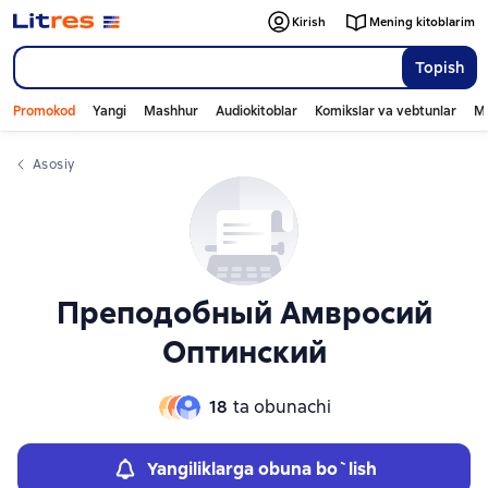
Слайдер с книгами
Слайдер с книгами
Kirish
Mening kitoblarim
Topish
Promokod
Yangi
Mashhur
Audiokitoblar
Komikslar va vebtunlar
Mo
Asosiy
Преподобный Амвросий
Оптинский
18
ta obunachi
Yangiliklarga obuna bo`lish