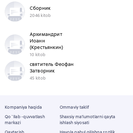
Сборник
2046 kitob
Архимандрит
Иоанн
(Крестьянкин)
10 kitob
cвятитель Феофан
Затворник
45 kitob
Kompaniya haqida
Ommaviy taklif
Qo`llab -quvvatlash
Shaxsiy ma'lumotlarni qayta
markazi
ishlash siyosati
Qaytarish
Havola qabul qilishga rozilik