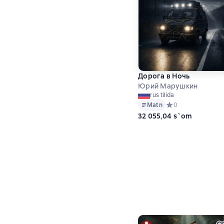
Дорога в Ночь
Юрий Марушкин
rus tilida
Matn
Средний рейтинг 0 
0
32 055,04 s`om