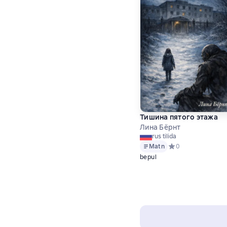
Тишина пятого этажа
Лина Бёрнт
rus tilida
Matn
Средний рейтинг 0 
0
bepul