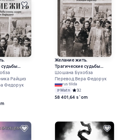
ь.
Желание жить.
 судьбы
Трагические судьбы
я Освенцим-
обза
узниц лагеря Освенцим-
Шошана Бухобза
ника Райциз
Биркенау
Перевод Вера Федорук
rus tilida
ра Федорук
Matn
Средний рейтинг 3 на основе 2 оце
3
2
ий рейтинг 0 на основе 0 оценок
58 401,64 s`om
om