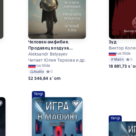
Человек-амфибия.
Зуд
Продавец воздуха.
Виктор Коле
rus tilida
Вечный хлеб
Aleksandr Belyayev
Matn
Средн
0
Читает Юлия Тархова и др.
rus tilida
18 881,73 s`
Audio
Средний рейтинг 0 на основе 0 оценок
0
на основе 4 оценок
52 546,84 s`om
Yangi
Yangi