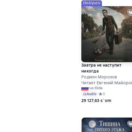
Eksklyuziv
Завтра не наступит
никогда
Родион Морозов
Читает Евгений Майоро
rus tilida
Audio
Средний рейтинг 0
0
29 127,63 s`om