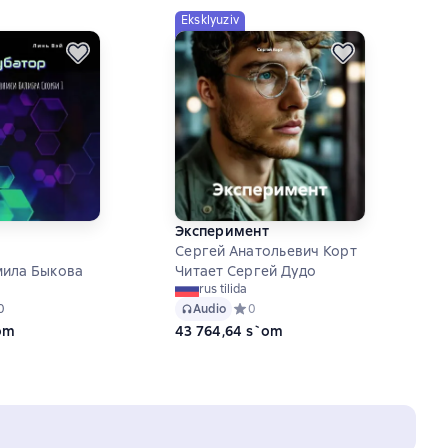
Eksklyuziv
Эксперимент
Сергей Анатольевич Корт
мила Быкова
Читает Сергей Дудо
rus tilida
ий рейтинг 5 на основе 20 оценок
0
Audio
Средний рейтинг 0 на основе 0 оце
0
`om
43 764,64 s`om