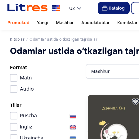
Katalog
UZ
Promokod
Yangi
Mashhur
Audiokitoblar
Komikslar 
Kitoblar
Odamlar ustida o‘tkazilgan tajribalar
Odamlar ustida o‘tkazilgan taj
Format
Mashhur
Matn
Audio
Tillar
Ruscha
Ingliz
Ukraincha