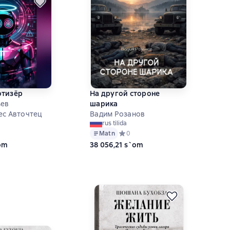
отизёр
На другой стороне
ьев
шарика
ес Авточтец
Вадим Розанов
rus tilida
ий рейтинг 0 на основе 0 оценок
Matn
Средний рейтинг 0 на основе 0 оце
0
`om
38 056,21 s`om