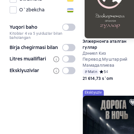
O`zbekcha
Yuqori baho
Tanlanmagan
Kitoblar 4 va 5 yulduzlar bilan
baholangan
Элжернонга аталган
Birja chegirmasi bilan
гуллар
Tanlanmagan
Дэниел Киз
Litres mualliflari
Tanlanmagan
Перевод Муштаррий
Мамадаллиева
Eksklyuzivlar
Tanlanmagan
Matn
Средний рейтинг 5 
5
4
21 614,73 s`om
Eksklyuziv