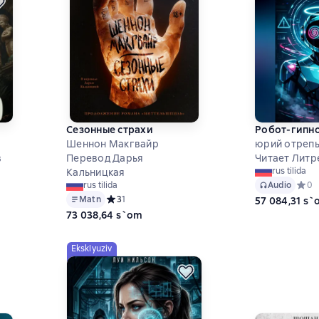
Сезонные страхи
Робот-гипн
Шеннон Макгвайр
юрий отреп
в
Перевод Дарья
Читает Литр
rus tilida
Кальницкая
на основе 1 оценок
Audio
Средн
0
rus tilida
Matn
Средний рейтинг 3 на основе 1 оценок
3
1
57 084,31 s
73 038,64 s`om
Eksklyuziv