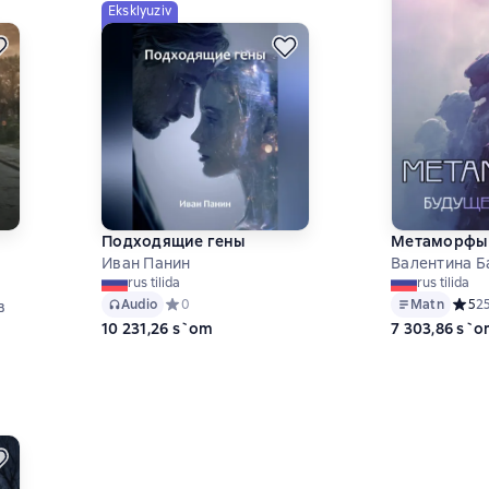
Eksklyuziv
Подходящие гены
Метаморфы
Иван Панин
Валентина 
rus tilida
rus tilida
Audio
Средний рейтинг 0 на основе 0 оценок
0
Matn
Средн
5
2
в
10 231,26 s`om
7 303,86 s`
 на основе 0 оценок