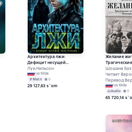
Архитектура лжи:
Желание жит
Дефицит несущей
Трагические
конструкции
Луи Нильсон
узниц лагер
Шошана Бух
rus tilida
ц
Биркенау
Читает Веро
Matn
Средний рейтинг 0 на основе 0 оценок
0
Перевод Ве
 на основе 0 оценок
rus tilida
29 127,63 s`om
Audio
Средн
0
65 720,14 s`