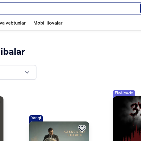
va vebtunlar
Mobil ilovalar
ribalar
Eksklyuziv
Yangi