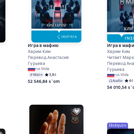
Игра в мафию
Игра в маф
Харим Ким
Харим Ким
Перевод Анастасия
Читает Марк
на основе 0 оценок
Гурьева
Перевод Ана
rus tilida
Гурьева
Matn
Средний рейтинг 3,8 на основе 4 оценок
3,8
4
rus tilida
Audio
Средн
4
4
52 546,84 s`om
54 010,54 s
Eksklyuziv