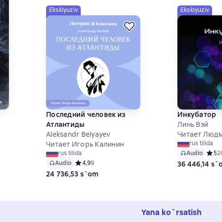
Eksklyuziv
Eksklyuziv
Последний человек из
Инкубатор
Атлантиды
Линь Вэй
Aleksandr Belyayev
Читает Люд
на основе 0 оценок
rus tilida
Читает Игорь Калинин
Audio
Средн
5
2
rus tilida
Audio
Средний рейтинг 4,9 на основе 9 оценок
4,9
9
36 446,14 s
24 736,53 s`om
Yana ko`rsatish