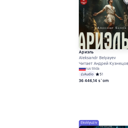
Ариэль
Aleksandr Belyayev
Читает Андрей Кузнецо
rus tilida
Audio
Средний рейтинг 5 
5
1
36 446,14 s`om
Eksklyuziv