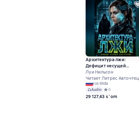
Архитектура лжи:
Дефицит несущей
конструкции
Луи Нильсон
Читает Литрес Авточте
rus tilida
Audio
Средний рейтинг 0
0
29 127,63 s`om