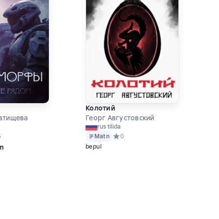
Колотий
Батищева
Георг Августовский
rus tilida
ий рейтинг 5 на основе 25 оценок
5
Matn
Средний рейтинг 0 на основе 0 оце
0
om
bepul