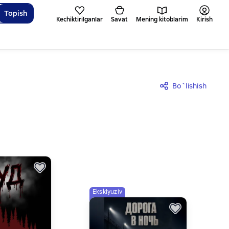
Topish
Kechiktirilganlar
Savat
Mening kitoblarim
Kirish
Bo`lishish
Eksklyuziv