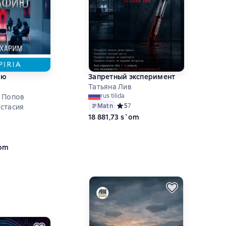
ию
Запретный эксперимент
Татьяна Лив
rus tilida
 Попов
Matn
Средний рейтинг 5 на основе 7 оце
5
7
стасия
18 881,73 s`om
ий рейтинг 4 на основе 4 оценок
`om