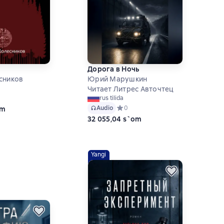
Дорога в Ночь
сников
Юрий Марушкин
Читает Литрес Авточтец
ий рейтинг 0 на основе 0 оценок
rus tilida
Audio
Средний рейтинг 0 на основе 0 оце
0
om
32 055,04 s`om
Yangi