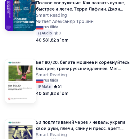
Полное погружение. Как плавать лучше,
быстрее и легче. Терри Лафлин, Джон
Делвз. Саммари
Smart Reading
Читает Александр Трошин
rus tilida
Audio
Средний рейтинг 0 на основе 0 оценок
0
40 581,82 s`om
Бег 80/20: бегите мощнее и соревнуйтесь
быстрее, тренируясь медленнее. Мэт
Фицджеральд. Саммари
Smart Reading
rus tilida
Matn
Средний рейтинг 5 на основе 1 оценок
5
1
40 581,82 s`om
50 подтягиваний через 7 недель: укрепи
свои руки, плечи, спину и пресс. Бретт
Стюарт. Саммари
Smart Reading