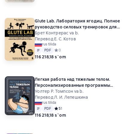
Glute Lab. Лаборатория ягодиц. Полное
руководство силовых тренировок для
развития ягодиц
Брет Контрерас va b.
Перевод Е. С. Котов
rus tilida
Matn
PDF
PDF
Средний рейтинг 0 на основе 0 оценок
0
116 218,18 s`om
Легкая работа над тяжелым телом.
Персонализированные программы
снижения веса для людей с различными
Уолтер Р. Томпсон va b.
заболеваниями: диабет, артрит,
Перевод Л. И. Лепешкина
rus tilida
остеопороз, метаболический синдром,
Matn
PDF
PDF
Средний рейтинг 5 на основе 1 оценок
5
1
гипертония
116 218,18 s`om