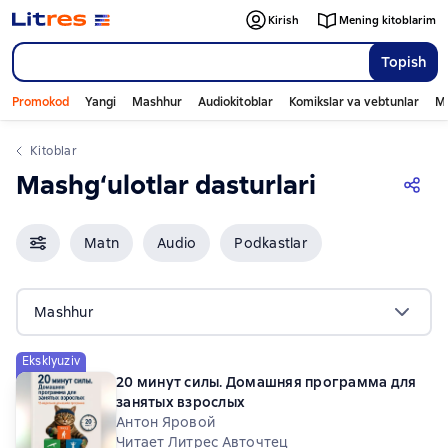
Kirish
Mening kitoblarim
Topish
Promokod
Yangi
Mashhur
Audiokitoblar
Komikslar va vebtunlar
Mo
Kitoblar
Mashg‘ulotlar dasturlari
Matn
Audio
Podkastlar
Mashhur
Eksklyuziv
20 минут силы. Домашняя программа для
занятых взрослых
Антон Яровой
Читает Литрес Авточтец