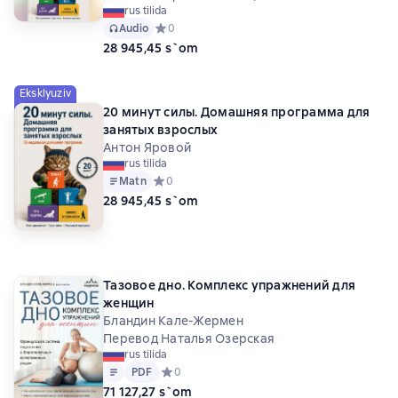
rus tilida
Audio
Средний рейтинг 0 на основе 0 оценок
0
28 945,45 s`om
Eksklyuziv
20 минут силы. Домашняя программа для
занятых взрослых
Антон Яровой
rus tilida
Matn
Средний рейтинг 0 на основе 0 оценок
0
28 945,45 s`om
Тазовое дно. Комплекс упражнений для
женщин
Бландин Кале-Жермен
Перевод Наталья Озерская
rus tilida
Matn
PDF
PDF
Средний рейтинг 0 на основе 0 оценок
0
71 127,27 s`om