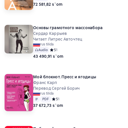
72 581,82 s`om
Основы грамотного массонабора
Сердар Каррыев
Читает Литрес Авточтец
rus tilida
Audio
Средний рейтинг 5 на основе 1 оценок
5
1
43 490,91 s`om
Мой блокнот. Пресс и ягодицы
Франс Карп
Перевод Сергей Борич
rus tilida
Matn
PDF
PDF
Средний рейтинг 5 на основе 1 оценок
5
1
37 672,73 s`om