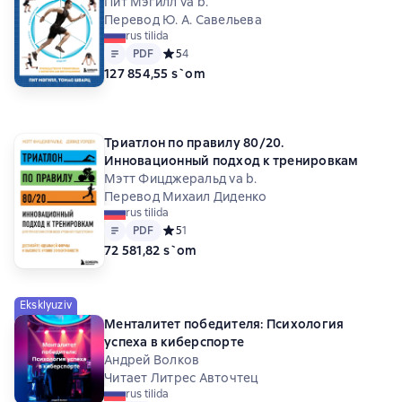
дистанции
Пит Мэгилл va b.
Перевод Ю. А. Савельева
rus tilida
Matn
PDF
PDF
Средний рейтинг 5 на основе 4 оценок
5
4
127 854,55 s`om
Триатлон по правилу 80/20.
Инновационный подход к тренировкам
Мэтт Фицджеральд va b.
Перевод Михаил Диденко
rus tilida
Matn
PDF
PDF
Средний рейтинг 5 на основе 1 оценок
5
1
72 581,82 s`om
Eksklyuziv
Менталитет победителя: Психология
успеха в киберспорте
Андрей Волков
Читает Литрес Авточтец
rus tilida