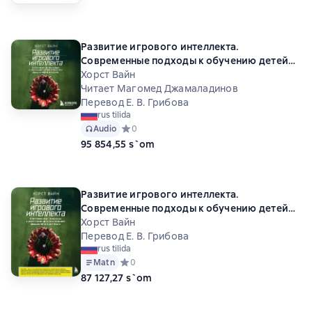
Развитие игрового интеллекта.
Современные подходы к обучению детей
игровому мышлению в футболе
Хорст Вайн
Читает Магомед Джамаладинов
Перевод Е. В. Грибова
rus tilida
Audio
Средний рейтинг 0 на основе 0 оценок
0
95 854,55 s`om
Развитие игрового интеллекта.
Современные подходы к обучению детей
игровому мышлению в футболе
Хорст Вайн
Перевод Е. В. Грибова
rus tilida
Matn
Средний рейтинг 0 на основе 0 оценок
0
87 127,27 s`om