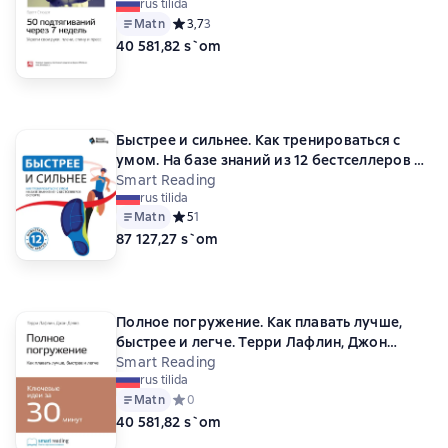
rus tilida
Matn
Средний рейтинг 3,7 на основе 3 оценок
3,7
3
40 581,82 s`om
Быстрее и сильнее. Как тренироваться с
умом. На базе знаний из 12 бестселлеров о
спорте
Smart Reading
rus tilida
Matn
Средний рейтинг 5 на основе 1 оценок
5
1
87 127,27 s`om
Полное погружение. Как плавать лучше,
быстрее и легче. Терри Лафлин, Джон
Делвз. Саммари
Smart Reading
rus tilida
Matn
Средний рейтинг 0 на основе 0 оценок
0
40 581,82 s`om