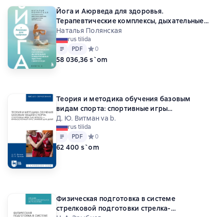
Йога и Аюрведа для здоровья.
Терапевтические комплексы, дыхательные
и медитативные практики самопомощи
Наталья Полянская
rus tilida
Matn
PDF
PDF
Средний рейтинг 0 на основе 0 оценок
0
58 036,36 s`om
Теория и методика обучения базовым
видам спорта: спортивные игры
(баскетбол) – краткосрочный курс занятий
Д. Ю. Витман va b.
rus tilida
для детей. Учебное пособие для вузов. 3-е
Matn
PDF
PDF
Средний рейтинг 0 на основе 0 оценок
0
издание, стереотипное
62 400 s`om
Физическая подготовка в системе
стрелковой подготовки стрелка-