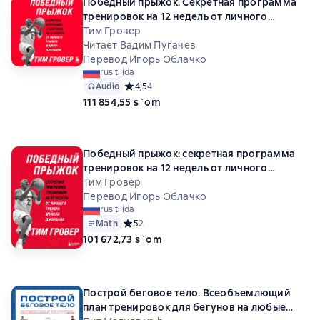
Победный прыжок. Секретная программа
тренировок на 12 недель от личного
тренера Майкла Джордана
Тим Гровер
Читает Вадим Пугачев
Перевод Игорь Облачко
rus tilida
Audio
Средний рейтинг 4,5 на основе 4 оценок
4,5
4
111 854,55 s`om
Победный прыжок: секретная программа
тренировок на 12 недель от личного
тренера Майкла Джордана
Тим Гровер
Перевод Игорь Облачко
rus tilida
Matn
Средний рейтинг 5 на основе 2 оценок
5
2
101 672,73 s`om
Построй беговое тело. Всеобъемлющий
план тренировок для бегунов на любые