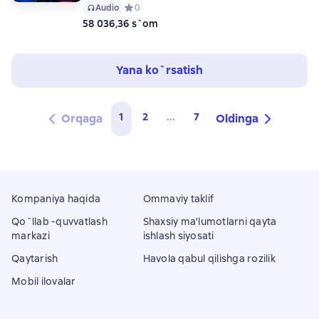
Audio
Средний рейтинг 0 на основе 0 оценок
0
58 036,36 s`om
Yana ko`rsatish
1
2
...
7
Orqaga
Oldinga
Kompaniya haqida
Ommaviy taklif
Qo`llab -quvvatlash
Shaxsiy ma'lumotlarni qayta
markazi
ishlash siyosati
Qaytarish
Havola qabul qilishga rozilik
Mobil ilovalar