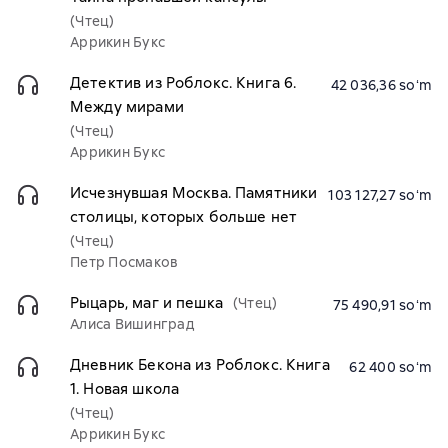
(Чтец)
Аррикин Букс
Детектив из Роблокс. Книга 6.
42 036,36 soʻm
Между мирами
(Чтец)
Аррикин Букс
Исчезнувшая Москва. Памятники
103 127,27 soʻm
столицы, которых больше нет
(Чтец)
Петр Посмаков
Рыцарь, маг и пешка
(Чтец)
75 490,91 soʻm
Алиса Вишинград
Дневник Бекона из Роблокс. Книга
62 400 soʻm
1. Новая школа
(Чтец)
Аррикин Букс