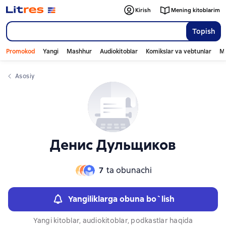
Слайдер с книгами
Kirish
Mening kitoblarim
Topish
Promokod
Yangi
Mashhur
Audiokitoblar
Komikslar va vebtunlar
Mo
Asosiy
Денис Дульщиков
7
ta obunachi
Yangiliklarga obuna bo`lish
Yangi kitoblar, audiokitoblar, podkastlar haqida