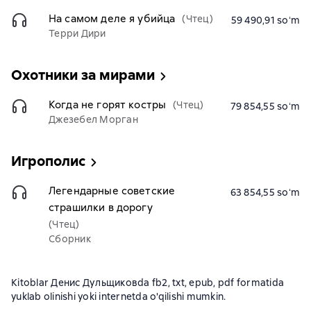
На самом деле я убийца
(Чтец)
59 490,91 soʻm
Терри Дири
Охотники за мирами
Когда не горят костры
(Чтец)
79 854,55 soʻm
Джезебел Морган
Игрополис
Легендарные советские
63 854,55 soʻm
страшилки в дорогу
(Чтец)
Сборник
Kitoblar Денис Дульщиковda fb2, txt, epub, pdf formatida
yuklab olinishi yoki internetda o'qilishi mumkin.