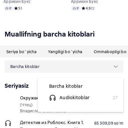
Аррикин Букс
Аррикин Букс
Audio
Audio
Средний рейтинг 5 на основе 3 оценок
5
3
Средний рейтинг 4,9 на ос
4,9
22
Muallifning barcha kitoblari
Seriya bo`yicha
Yangiligi bo`yicha
Ommabopligi bo`
Barcha kitoblar
Seriyasiz
Barcha kitoblar
Audiokitoblar
27
Окружающий мир. Животные
72 581,82 soʻm
(Чтец)
Владислав Сивоглазов
Детектив из Роблокс. Книга 1.
65 309,09 soʻm