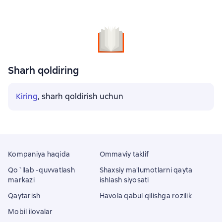
Sharh qoldiring
Kiring
, sharh qoldirish uchun
Kompaniya haqida
Ommaviy taklif
Qo`llab -quvvatlash
Shaxsiy ma'lumotlarni qayta
markazi
ishlash siyosati
Qaytarish
Havola qabul qilishga rozilik
Mobil ilovalar