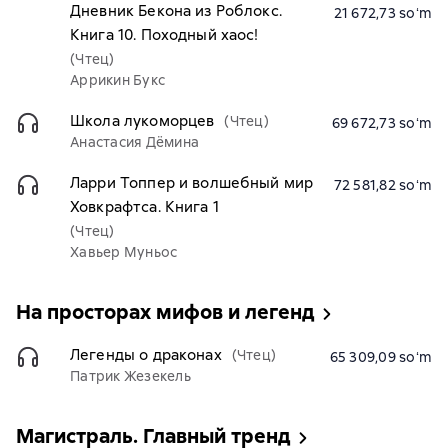
Дневник Бекона из Роблокс.
21 672,73 soʻm
Книга 10. Походный хаос!
(Чтец)
Аррикин Букс
Школа лукоморцев
(Чтец)
69 672,73 soʻm
Анастасия Дёмина
Ларри Топпер и волшебный мир
72 581,82 soʻm
Ховкрафтса. Книга 1
(Чтец)
Хавьер Муньос
На просторах мифов и легенд
Легенды о драконах
(Чтец)
65 309,09 soʻm
Патрик Жезекель
Магистраль. Главный тренд