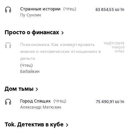
Странные истории
(Чтец)
63 854,55 soʻm
Пу Сунлин
Просто о финансах
vaqtinchalik
Психономика. Как конвертировать
mavjud
знания о человеческих отношениях в
emas
деньги
(Чтец)
Бабайкин
Дом тьмы
Город Спящих
(Чтец)
75 490,91 soʻm
Александр Матюхин
Tok. Детектив в кубе