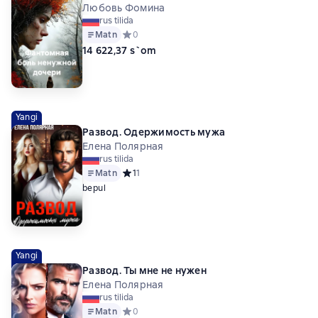
Любовь Фомина
rus tilida
Matn
Средний рейтинг 0 на основе 0 оценок
0
14 622,37 s`om
Yangi
Развод. Одержимость мужа
Елена Полярная
rus tilida
Matn
Средний рейтинг 1 на основе 1 оценок
1
1
bepul
Yangi
Развод. Ты мне не нужен
Елена Полярная
rus tilida
Matn
Средний рейтинг 0 на основе 0 оценок
0