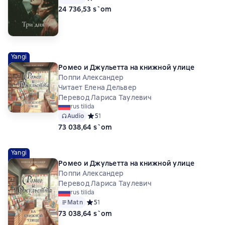
24 736,53 s`om
Yangi
Ромео и Джульетта на книжной улице
Поппи Александер
Читает Елена Дельвер
Перевод Лариса Таулевич
rus tilida
Audio
Средний рейтинг 5 на основе 1 оценок
5
1
73 038,64 s`om
Yangi
Ромео и Джульетта на книжной улице
Поппи Александер
Перевод Лариса Таулевич
rus tilida
Matn
Средний рейтинг 5 на основе 1 оценок
5
1
73 038,64 s`om