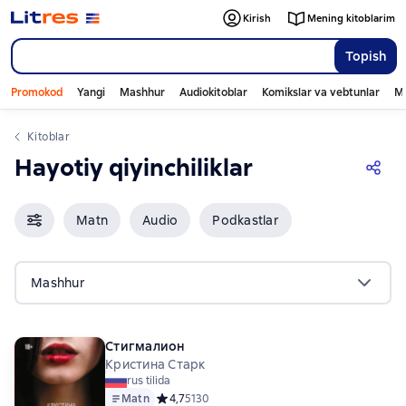
Kirish
Mening kitoblarim
Topish
Promokod
Yangi
Mashhur
Audiokitoblar
Komikslar va vebtunlar
Mo
Kitoblar
Hayotiy qiyinchiliklar
Matn
Audio
Podkastlar
Mashhur
Стигмалион
Кристина Старк
rus tilida
Matn
Средний рейтинг 4,7 на основе 5130 оценок
4,7
5130