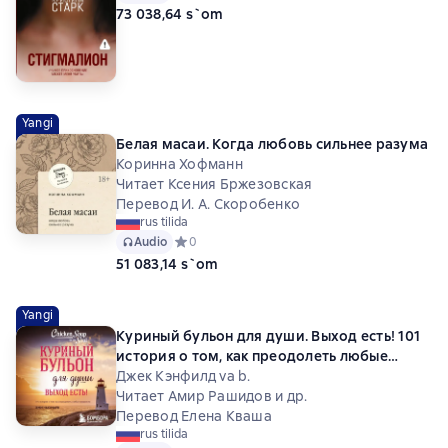
73 038,64 s`om
Yangi
Белая масаи. Когда любовь сильнее разума
Коринна Хофманн
Читает Ксения Бржезовская
Перевод И. А. Скоробенко
rus tilida
Audio
Средний рейтинг 0 на основе 0 оценок
0
51 083,14 s`om
Yangi
Куриный бульон для души. Выход есть! 101
история о том, как преодолеть любые
трудности
Джек Кэнфилд va b.
Читает Амир Рашидов и др.
Перевод Елена Кваша
rus tilida