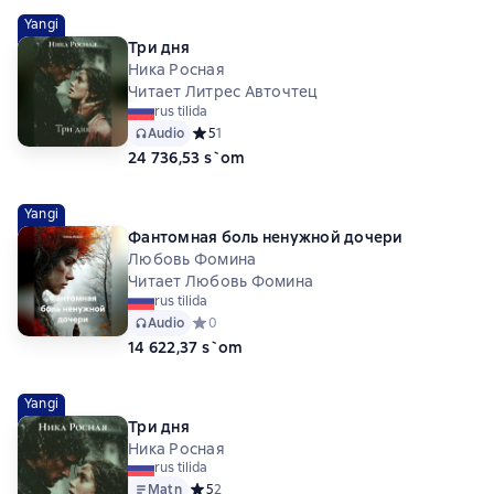
Yangi
Три дня
Ника Росная
Читает Литрес Авточтец
rus tilida
Audio
Средний рейтинг 5 на основе 1 оценок
5
1
24 736,53 s`om
Yangi
Фантомная боль ненужной дочери
Любовь Фомина
Читает Любовь Фомина
rus tilida
Audio
Средний рейтинг 0 на основе 0 оценок
0
14 622,37 s`om
Yangi
Три дня
Ника Росная
rus tilida
Matn
Средний рейтинг 5 на основе 2 оценок
5
2