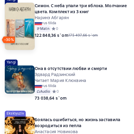
Симон. С неба упали три яблока. Молчание
цвета. Комплект из 3 книг
Наринэ Абгарян
rus tilida
Matn
Средний рейтинг 0 на основе 0 оценок
0
122 848,36 s`om
175 497,66 s`om
−30%
Yangi
Она в отсутствии любви и смерти
Эдвард Радзинский
Читает Мария Клюквина
rus tilida
Audio
Средний рейтинг 0 на основе 0 оценок
0
73 038,64 s`om
Eksklyuziv
Боялась ошибиться, но жизнь заставила
возродиться из пепла
Анастасия Новикова