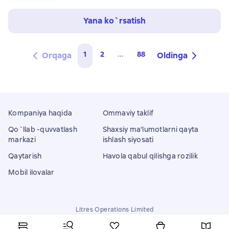
Yana ko`rsatish
1
2
...
88
Orqaga
Oldinga
Kompaniya haqida
Ommaviy taklif
Qo`llab -quvvatlash
Shaxsiy ma'lumotlarni qayta
markazi
ishlash siyosati
Qaytarish
Havola qabul qilishga rozilik
Mobil ilovalar
Litres Operations Limited
18 Mallow street co. Limerick, Ireland