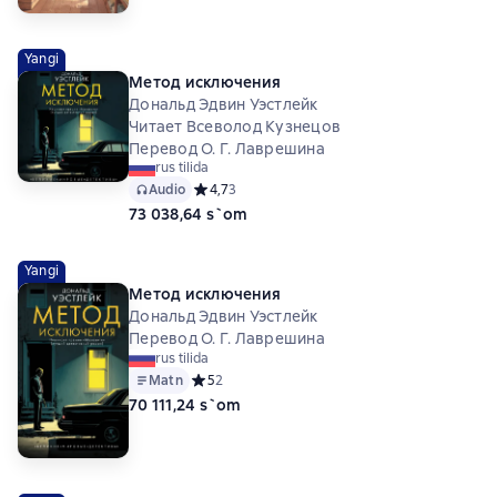
Yangi
Метод исключения
Дональд Эдвин Уэстлейк
Читает Всеволод Кузнецов
Перевод О. Г. Лаврешина
rus tilida
Audio
Средний рейтинг 4,7 на основе 3 оценок
4,7
3
73 038,64 s`om
Yangi
Метод исключения
Дональд Эдвин Уэстлейк
Перевод О. Г. Лаврешина
rus tilida
Matn
Средний рейтинг 5 на основе 2 оценок
5
2
70 111,24 s`om