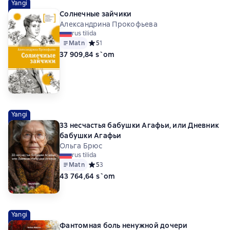
Yangi
Солнечные зайчики
Александрина Прокофьева
rus tilida
Matn
Средний рейтинг 5 на основе 1 оценок
5
1
37 909,84 s`om
Yangi
33 несчастья бабушки Агафьи, или Дневник
бабушки Агафьи
Ольга Брюс
rus tilida
Matn
Средний рейтинг 5 на основе 3 оценок
5
3
43 764,64 s`om
Yangi
Фантомная боль ненужной дочери