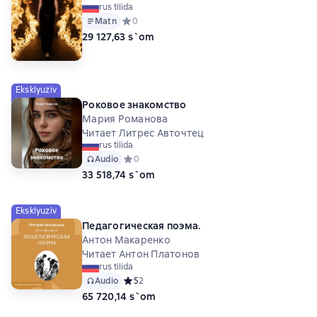
rus tilida
Matn
Средний рейтинг 0 на основе 0 оценок
0
29 127,63 s`om
Eksklyuziv
Роковое знакомство
Мария Романова
Читает Литрес Авточтец
rus tilida
Audio
Средний рейтинг 0 на основе 0 оценок
0
33 518,74 s`om
Eksklyuziv
Педагогическая поэма.
Антон Макаренко
Читает Антон Платонов
rus tilida
Audio
Средний рейтинг 5 на основе 2 оценок
5
2
65 720,14 s`om