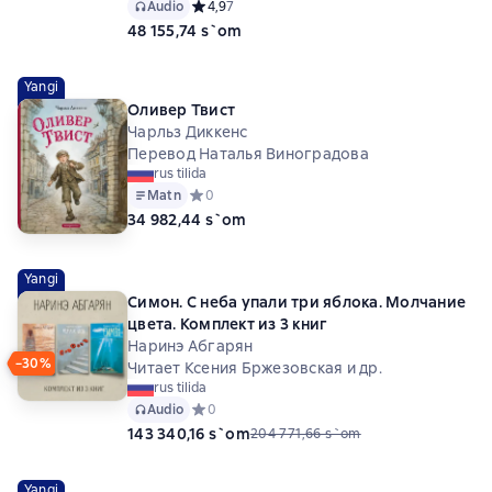
Audio
Средний рейтинг 4,9 на основе 7 оценок
4,9
7
48 155,74 s`om
Yangi
Оливер Твист
Чарльз Диккенс
Перевод Наталья Виноградова
rus tilida
Matn
Средний рейтинг 0 на основе 0 оценок
0
34 982,44 s`om
Yangi
Симон. С неба упали три яблока. Молчание
цвета. Комплект из 3 книг
Наринэ Абгарян
−30%
Читает Ксения Бржезовская и др.
rus tilida
Audio
Средний рейтинг 0 на основе 0 оценок
0
143 340,16 s`om
204 771,66 s`om
Yangi