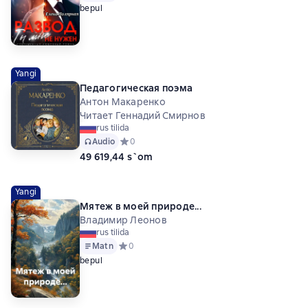
bepul
Yangi
Педагогическая поэма
Антон Макаренко
Читает Геннадий Смирнов
rus tilida
Audio
Средний рейтинг 0 на основе 0 оценок
0
49 619,44 s`om
Yangi
Мятеж в моей природе...
Владимир Леонов
rus tilida
Matn
Средний рейтинг 0 на основе 0 оценок
0
bepul