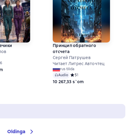
ечики
Принцип обратного
лов
отсчета
Сергей Патрушев
ий рейтинг 5 на основе 156 оценок
56
Читает Литрес Авточтец
rus tilida
om
Audio
Средний рейтинг 5 на основе 1 оце
5
1
10 267,33 s`om
Oldinga