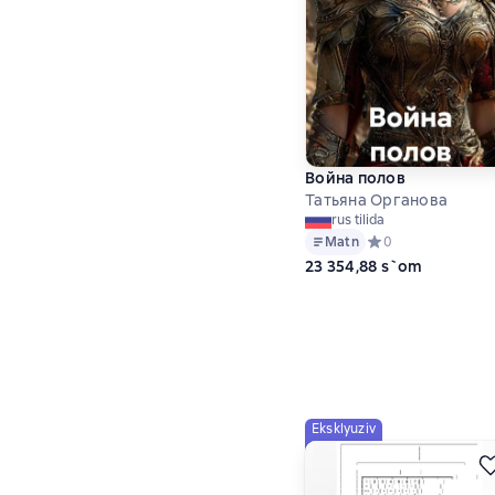
Война полов
Татьяна Органова
rus tilida
Matn
Средний рейтинг 0 
0
23 354,88 s`om
Eksklyuziv