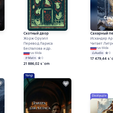
Скотный двор
Сахарный п
Жорж Оруэлл
Искандер А
Перевод Лариса
Читает Литр
rus tilida
Беспалова и др.
на основе 15 оценок
Audio
Средн
0
rus tilida
Matn
Средний рейтинг 0 на основе 0 оценок
0
17 479,44 s
21 886,02 s`om
Yangi
Eksklyuziv