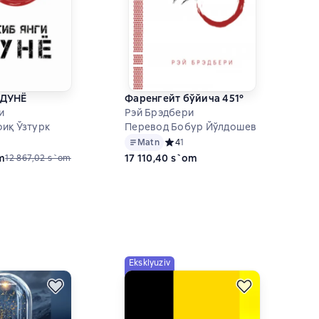
 ДУНЁ
Фаренгейт бўйича 451º
и
Рэй Брэдбери
иқ Ўзтурк
Перевод Бобур Йўлдошев
ий рейтинг 5 на основе 2 оценок
Matn
Средний рейтинг 4 на основе 1 оцен
4
1
m
17 110,40 s`om
12 867,02 s`om
Eksklyuziv