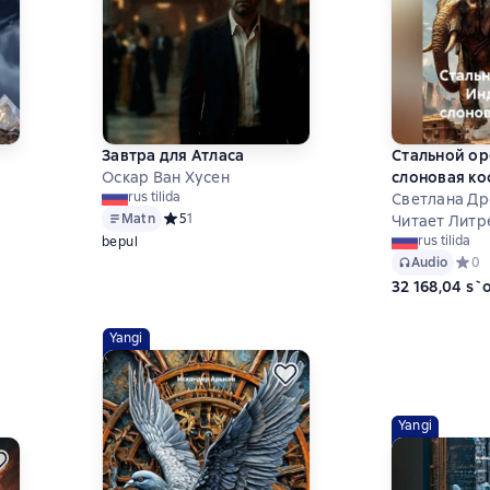
Завтра для Атласа
Стальной ор
Оскар Ван Хусен
слоновая ко
rus tilida
Светлана Д
на основе 0 оценок
Matn
Средний рейтинг 5 на основе 1 оценок
5
1
Читает Литр
rus tilida
bepul
Audio
Средн
0
32 168,04 s
Yangi
Yangi