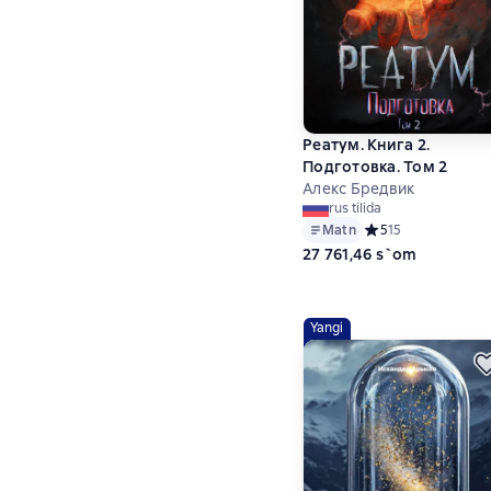
Реатум. Книга 2.
Подготовка. Том 2
Алекс Бредвик
rus tilida
Matn
Средний рейтинг 5 
5
15
27 761,46 s`om
Yangi