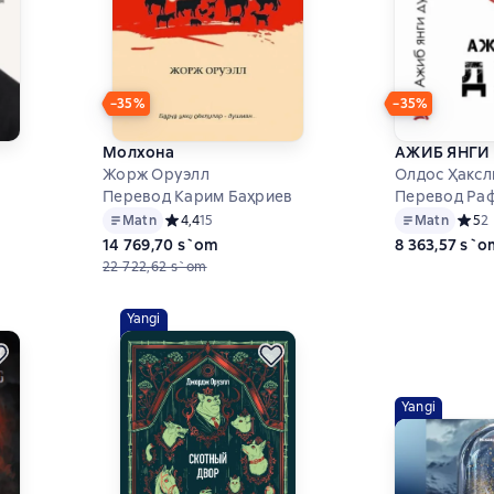
−35%
−35%
Молхона
АЖИБ ЯНГИ
Жорж Оруэлл
Олдос Ҳаксл
в
Перевод Карим Баҳриев
Перевод Раф
9 на основе 11 оценок
Matn
Средний рейтинг 4,4 на основе 15 оценок
4,4
15
Matn
Средн
5
2
14 769,70 s`om
8 363,57 s`o
22 722,62 s`om
Yangi
Yangi