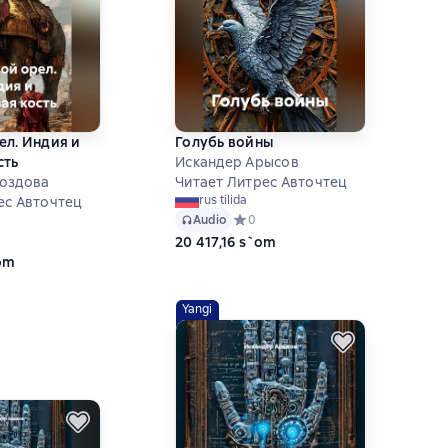
ел. Индия и
Голубь войны
сть
Искандер Арысов
роздова
Читает Литрес Авточтец
rus tilida
ес Авточтец
Audio
Средний рейтинг 0 на основе 0 оце
0
ий рейтинг 0 на основе 0 оценок
20 417,16 s`om
`om
Yangi