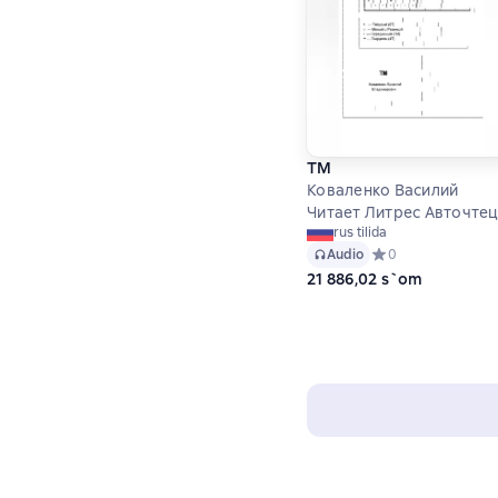
ТМ
Коваленко Василий
Читает Литрес Авточте
rus tilida
Audio
Средний рейтинг 0
0
21 886,02 s`om