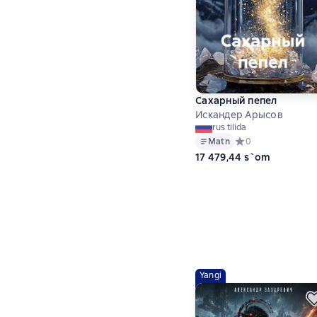
Сахарный пепел
Искандер Арысов
rus tilida
Matn
Средний рейтинг 0 
0
17 479,44 s`om
Yangi