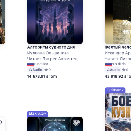
Алгоритм судного дня
Желтый чел
Иулиана Ольшаника
Искандер А
Читает Литрес Авточтец
Читает Литр
на основе 0 оценок
rus tilida
rus tilida
Audio
Средний рейтинг 0 на основе 0 оценок
0
Audio
Средн
0
14 673,91 s`om
43 918,92 s`
Eksklyuziv
Eksklyuziv