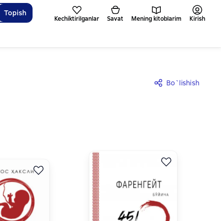
Topish
Kechiktirilganlar
Savat
Mening kitoblarim
Kirish
Bo`lishish