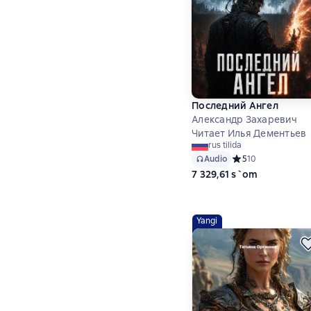
Последний Ангел
Александр Захаревич
Читает Илья Дементьев
rus tilida
Audio
Средний рейтинг 5
5
10
7 329,61 s`om
Yangi