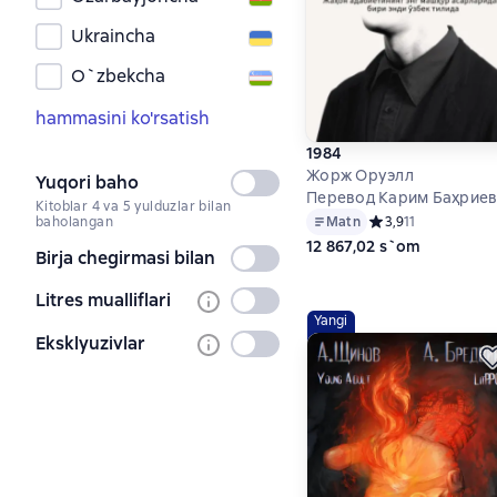
Ukraincha
O`zbekcha
hammasini ko'rsatish
1984
Жорж Оруэлл
Yuqori baho
Tanlanmagan
Перевод Карим Баҳрие
Kitoblar 4 va 5 yulduzlar bilan
baholangan
Matn
Средний рейтинг 3,
3,9
11
12 867,02 s`om
Birja chegirmasi bilan
Tanlanmagan
Litres mualliflari
Tanlanmagan
Yangi
Eksklyuzivlar
Tanlanmagan