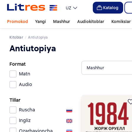
Katalog
UZ
Promokod
Yangi
Mashhur
Audiokitoblar
Komikslar 
Kitoblar
Antiutopiya
Antiutopiya
Format
Mashhur
Matn
Audio
Tillar
Ruscha
Ingliz
Ozarbayjoncha