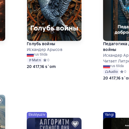
Голубь войны
Педагогика
Искандер Арысов
войны
rus tilida
Искандер А
Matn
Средний рейтинг 0 на основе 0 оценок
0
Читает Литр
 на основе 10 оценок
rus tilida
20 417,16 s`om
Audio
Средн
0
20 417,16 s`
Eksklyuziv
Yangi