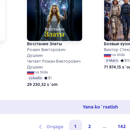
Восстание Златы
Боевые кузн
Роман Викторович
Виктор Стек
rus tilida
ц
Душкин
Matn
Средн
5
1
Читает Роман Викторович
 на основе 0 оценок
71 974,15 s`
Душкин
rus tilida
Audio
Средний рейтинг 5 на основе 1 оценок
5
1
29 230,32 s`om
Yana ko`rsatish
1
2
...
142
Orqaga