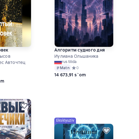
овек
Алгоритм судного дня
рысов
Иулиана Ольшаника
rus tilida
ес Авточтец
Matn
Средний рейтинг 0 на основе 0 оце
0
ий рейтинг 0 на основе 0 оценок
14 673,91 s`om
om
Eksklyuziv