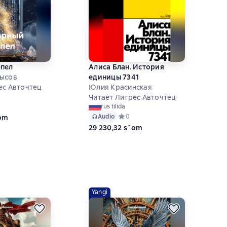
епел
Алиса Блан. История
рысов
единицы 7341
ес Авточтец
Юлия Красинская
Читает Литрес Авточтец
ий рейтинг 0 на основе 0 оценок
rus tilida
Audio
Средний рейтинг 0 на основе 0 оце
0
`om
29 230,32 s`om
Yangi