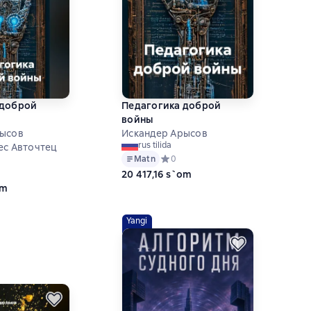
 доброй
Педагогика доброй
войны
рысов
Искандер Арысов
rus tilida
ес Авточтец
Matn
Средний рейтинг 0 на основе 0 оце
0
ий рейтинг 0 на основе 0 оценок
20 417,16 s`om
om
Yangi