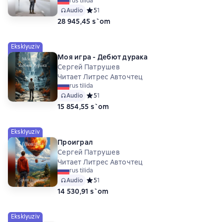
rus tilida
Audio
Средний рейтинг 5 на основе 1 оценок
5
1
28 945,45 s`om
Eksklyuziv
Моя игра - Дебют дурака
Сергей Патрушев
Читает Литрес Авточтец
rus tilida
Audio
Средний рейтинг 5 на основе 1 оценок
5
1
15 854,55 s`om
Eksklyuziv
Проиграл
Сергей Патрушев
Читает Литрес Авточтец
rus tilida
Audio
Средний рейтинг 5 на основе 1 оценок
5
1
14 530,91 s`om
Eksklyuziv