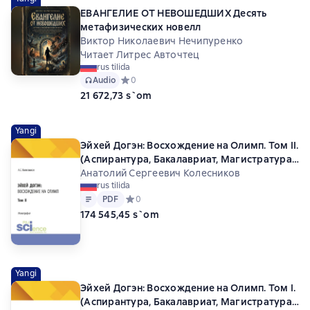
ЕВАНГЕЛИЕ ОТ НЕВОШЕДШИХ Десять
метафизических новелл
Виктор Николаевич Нечипуренко
Читает Литрес Авточтец
rus tilida
Audio
Средний рейтинг 0 на основе 0 оценок
0
21 672,73 s`om
Yangi
Эйхей Догэн: Восхождение на Олимп. Том II.
(Аспирантура, Бакалавриат, Магистратура).
Монография.
Анатолий Сергеевич Колесников
rus tilida
Matn
PDF
PDF
Средний рейтинг 0 на основе 0 оценок
0
174 545,45 s`om
Yangi
Эйхей Догэн: Восхождение на Олимп. Том I.
(Аспирантура, Бакалавриат, Магистратура).