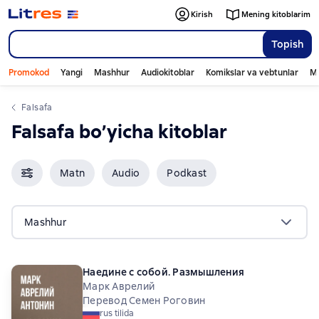
Kirish
Mening kitoblarim
Topish
Promokod
Yangi
Mashhur
Audiokitoblar
Komikslar va vebtunlar
Mo
falsafa
falsafa bo’yicha kitoblar
Matn
Audio
Podkast
Mashhur
Наедине с собой. Размышления
Марк Аврелий
Перевод Семен Роговин
rus tilida