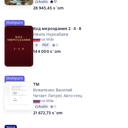
Audio
Средний рейтинг 5 на основе 1 оценок
5
1
28 945,45 s`om
Eksklyuziv
Код мироздания 2 · 4 · 8
На́иль Нуркабаев
rus tilida
Matn
PDF
PDF
Средний рейтинг 0 на основе 0 оценок
0
144 000 s`om
Eksklyuziv
ТМ
Коваленко Василий
Читает Литрес Авточтец
rus tilida
Audio
Средний рейтинг 0 на основе 0 оценок
0
21 672,73 s`om
Yangi