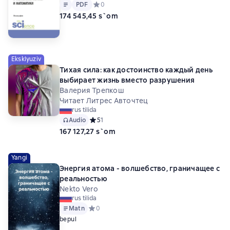
Matn
PDF
PDF
Средний рейтинг 0 на основе 0 оценок
0
174 545,45 s`om
Eksklyuziv
Тихая сила: как достоинство каждый день
выбирает жизнь вместо разрушения
Валерия Трепкош
Читает Литрес Авточтец
rus tilida
Audio
Средний рейтинг 5 на основе 1 оценок
5
1
167 127,27 s`om
Yangi
Энергия атома - волшебство, граничащее с
реальностью
Nekto Vero
rus tilida
Matn
Средний рейтинг 0 на основе 0 оценок
0
bepul