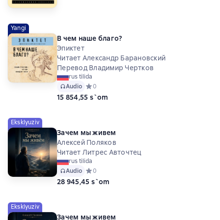
Yangi
В чем наше благо?
Эпиктет
Читает Александр Барановский
Перевод Владимир Чертков
rus tilida
Audio
Средний рейтинг 0 на основе 0 оценок
0
15 854,55 s`om
Eksklyuziv
Зачем мы живем
Алексей Поляков
Читает Литрес Авточтец
rus tilida
Audio
Средний рейтинг 0 на основе 0 оценок
0
28 945,45 s`om
Eksklyuziv
Зачем мы живем