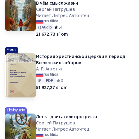
В чём смысл жизни
Сергей Патрушев
Читает Литрес Авточтец
rus tilida
Audio
Средний рейтинг 5 на основе 1 оценок
5
1
21 672,73 s`om
Yangi
История христианской церкви в период
Вселенских соборов
А. Р. Антонян
rus tilida
Matn
PDF
PDF
Средний рейтинг 0 на основе 0 оценок
0
51 927,27 s`om
Eksklyuziv
Лень - двигатель прогресса
Сергей Патрушев
Читает Литрес Авточтец
rus tilida