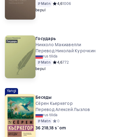
Matn
Средний рейтинг 4,6 на основе 1006 оценок
4,6
1006
bepul
Государь
Никколо Макиавелли
Перевод Николай Курочкин
rus tilida
Matn
Средний рейтинг 4,6 на основе 772 оценок
4,6
772
bepul
Yangi
Беседы
Сёрен Кьеркегор
Перевод Алексей Лызлов
rus tilida
Matn
Средний рейтинг 0 на основе 0 оценок
0
36 218,18 s`om