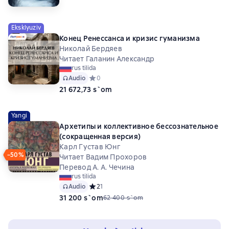
Eksklyuziv
Конец Ренессанса и кризис гуманизма
Николай Бердяев
Читает Галанин Александр
rus tilida
Audio
Средний рейтинг 0 на основе 0 оценок
0
21 672,73 s`om
Yangi
Архетипы и коллективное бессознательное
(сокращенная версия)
Карл Густав Юнг
−50%
Читает Вадим Прохоров
Перевод А. А. Чечина
rus tilida
Audio
Средний рейтинг 2 на основе 1 оценок
2
1
31 200 s`om
62 400 s`om