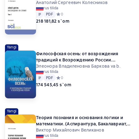
Монография.
Анатолий Сергеевич Колесников
rus tilida
Matn
PDF
PDF
Средний рейтинг 0 на основе 0 оценок
0
218 181,82 s`om
Yangi
Философская осень: от возрождения
традиций к Возрождению России.
Материалы ежегодного Форума
Элеонора Владиленовна Баркова va b.
rus tilida
Философская осень: возрождение
Matn
PDF
PDF
Средний рейтинг 0 на основе 0 оценок
0
традиций , 17 декабря 2025 года.
174 545,45 s`om
(Аспирантура, Магистратура).
Монография.
Yangi
Теория познания и основания логики и
математики. (Аспирантура, Бакалавриат,
Магистратура). Монография.
Виктор Михайлович Великанов
rus tilida