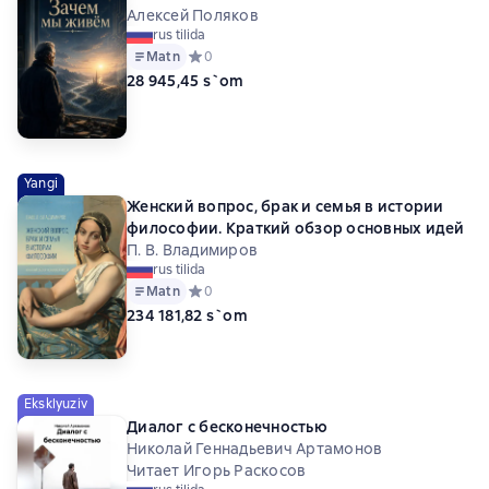
Алексей Поляков
rus tilida
Matn
Средний рейтинг 0 на основе 0 оценок
0
28 945,45 s`om
Yangi
Женский вопрос, брак и семья в истории
философии. Краткий обзор основных идей
П. В. Владимиров
rus tilida
Matn
Средний рейтинг 0 на основе 0 оценок
0
234 181,82 s`om
Eksklyuziv
Диалог с бесконечностью
Николай Геннадьевич Артамонов
Читает Игорь Раскосов