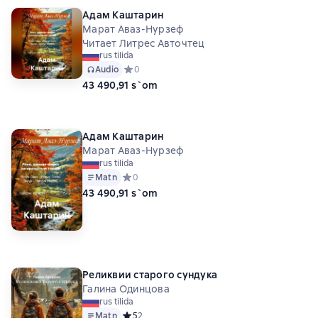
Адам Каштарин
Марат Аваз-Нурзеф
Читает Литрес Авточтец
rus tilida
Audio
Средний рейтинг 0 на основе 0 оценок
0
43 490,91 s`om
Адам Каштарин
Марат Аваз-Нурзеф
rus tilida
Matn
Средний рейтинг 0 на основе 0 оценок
0
43 490,91 s`om
Реликвии старого сундука
Галина Одинцова
rus tilida
Matn
Средний рейтинг 5 на основе 2 оценок
5
2