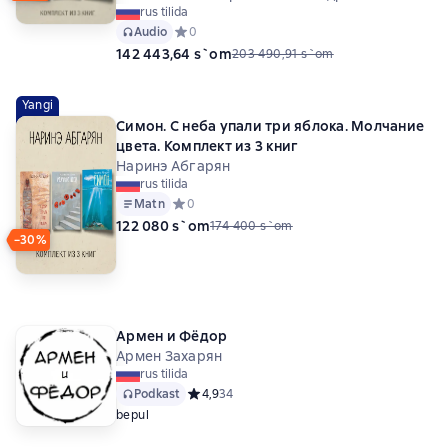
rus tilida
Audio
Средний рейтинг 0 на основе 0 оценок
0
142 443,64 s`om
203 490,91 s`om
Yangi
Симон. С неба упали три яблока. Молчание
цвета. Комплект из 3 книг
Наринэ Абгарян
rus tilida
Matn
Средний рейтинг 0 на основе 0 оценок
0
122 080 s`om
174 400 s`om
−30%
Армен и Фёдор
Армен Захарян
rus tilida
Podkast
Средний рейтинг 4,9 на основе 34 оценок
4,9
34
bepul