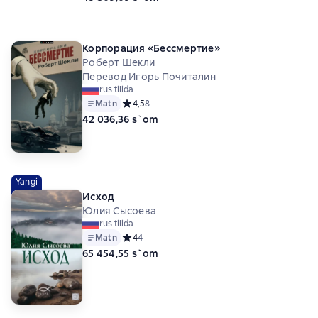
Корпорация «Бессмертие»
Роберт Шекли
Перевод Игорь Почиталин
rus tilida
Matn
Средний рейтинг 4,5 на основе 8 оценок
4,5
8
42 036,36 s`om
Yangi
Исход
Юлия Сысоева
rus tilida
Matn
Средний рейтинг 4 на основе 4 оценок
4
4
65 454,55 s`om