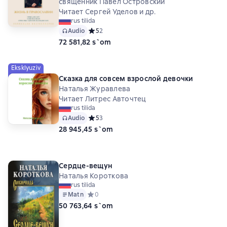
священник Павел Островский
Читает Сергей Уделов и др.
rus tilida
Audio
Средний рейтинг 5 на основе 2 оценок
5
2
72 581,82 s`om
Eksklyuziv
Сказка для совсем взрослой девочки
Наталья Журавлева
Читает Литрес Авточтец
rus tilida
Audio
Средний рейтинг 5 на основе 3 оценок
5
3
28 945,45 s`om
Сердце-вещун
Наталья Короткова
rus tilida
Matn
Средний рейтинг 0 на основе 0 оценок
0
50 763,64 s`om