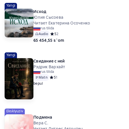
Yangi
Исход
Юлия Сысоева
Читает Екатерина Осоченко
rus tilida
Audio
Средний рейтинг 5 на основе 2 оценок
5
2
65 454,55 s`om
Yangi
Свидание с ней
Рэдрик Вархайт
rus tilida
Matn
Средний рейтинг 5 на основе 1 оценок
5
1
bepul
Eksklyuziv
Подмена
Вера С.
Читает Литрес Авточтец