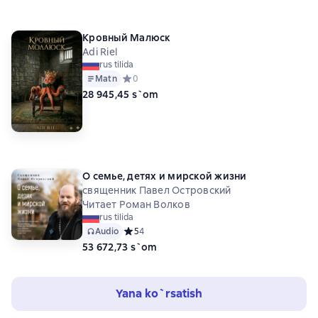
Кровный Малюск
Adi Riel
rus tilida
Matn
Средний рейтинг 0 на основе 0 оценок
0
28 945,45 s`om
О семье, детях и мирской жизни
священник Павел Островский
Читает Роман Волков
rus tilida
Audio
Средний рейтинг 5 на основе 4 оценок
5
4
53 672,73 s`om
Yana ko`rsatish