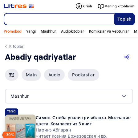
Kirish
Mening kitoblarim
Topish
Promokod
Yangi
Mashhur
Audiokitoblar
Komikslar va vebtunlar
Mo
Kitoblar
Abadiy qadriyatlar
Matn
Audio
Podkastlar
Mashhur
Yangi
Симон. С неба упали три яблока. Молчание
цвета. Комплект из 3 книг
Наринэ Абгарян
−30%
Читает Ксения Бржезовская и др.