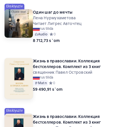
Eksklyuziv
Один шаг до мечты
Лена Нурмухаметова
Читает Литрес Авточтец
rus tilida
Audio
Средний рейтинг 0 на основе 0 оценок
0
8 712,73 s`om
Жизнь в православии. Коллекция
бестселлеров. Комплект из 3 книг
священник Павел Островский
rus tilida
Matn
Средний рейтинг 0 на основе 0 оценок
0
59 490,91 s`om
Eksklyuziv
Жизнь в православии. Коллекция
бестселлеров. Комплект из 3 книг