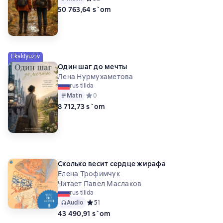
50 763,64 s`om
Eksklyuziv
Один шаг до мечты
Лена Нурмухаметова
rus tilida
Matn
Средний рейтинг 0 на основе 0 оценок
0
8 712,73 s`om
Сколько весит сердце жирафа
Елена Трофимчук
Читает Павел Маслаков
rus tilida
Audio
Средний рейтинг 5 на основе 1 оценок
5
1
43 490,91 s`om