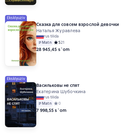
Eksklyuziv
Сказка для совсем взрослой девочки
Наталья Журавлева
rus tilida
Matn
Средний рейтинг 5 на основе 21 оценок
5
21
28 945,45 s`om
Eksklyuziv
Васильковы не спят
Екатерина Шубочкина
rus tilida
Matn
Средний рейтинг 0 на основе 0 оценок
0
7 998,55 s`om