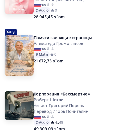
rus tilida
Audio
Средний рейтинг 0 на основе 0 оценок
0
28 945,45 s`om
Yangi
Памяти звенящие страницы
Александр Громогласов
rus tilida
Matn
Средний рейтинг 0 на основе 0 оценок
0
21 672,73 s`om
Корпорация «Бессмертие»
Роберт Шекли
Читает Григорий Перель
Перевод Игорь Почиталин
rus tilida
Audio
Средний рейтинг 4,5 на основе 19 оценок
4,5
19
49 309,09 s`om