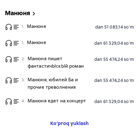
Манюня
Манюня
1.
dan 51 083,14 soʻm
Манюня
1.
dan 61 329,04 soʻm
Манюня пишет
2.
dan 55 474,24 soʻm
фантастичЫскЫй роман
Манюня, юбилей Ба и
3.
dan 55 474,24 soʻm
прочие треволнения
Манюня едет на концерт
4.
dan 61 329,04 soʻm
Ko‘proq yuklash