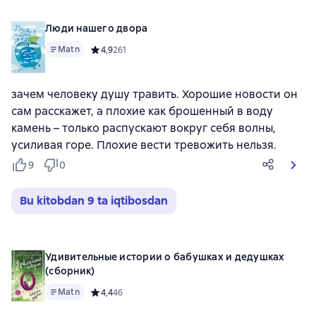
Люди нашего двора
Matn
Средний рейтинг 4,9 на основе 261 оценок
4,9
261
зачем человеку душу травить. Хорошие новости он
сам расскажет, а плохие как брошенный в воду
камень – только распускают вокруг себя волны,
усиливая горе. Плохие вести тревожить нельзя.
9
0
Bu kitobdan 9 ta iqtibosdan
Удивительные истории о бабушках и дедушках
(сборник)
Matn
Средний рейтинг 4,4 на основе 46 оценок
4,4
46