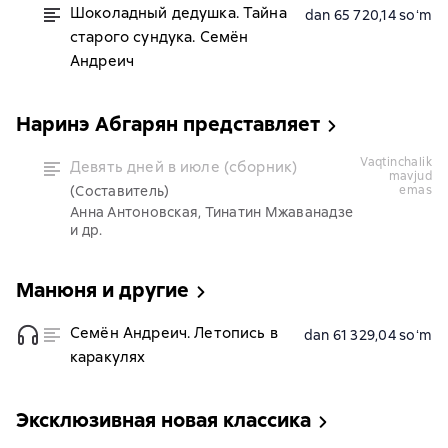
Шоколадный дедушка. Тайна
dan 65 720,14 soʻm
старого сундука. Семён
Андреич
Наринэ Абгарян представляет
vaqtinchalik
Девять дней в июле (сборник)
mavjud
(Составитель)
emas
Анна Антоновская, Тинатин Мжаванадзе
и др.
Манюня и другие
Семён Андреич. Летопись в
dan 61 329,04 soʻm
каракулях
Эксклюзивная новая классика