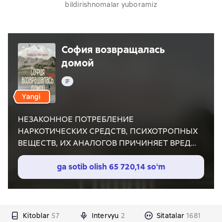
bildirishnomalar yuboramiz
София возвращалась
домой
Matn
Yangi
НЕЗАКОННОЕ ПОТРЕБЛЕНИЕ
НАРКОТИЧЕСКИХ СРЕДСТВ, ПСИХОТРОПНЫХ
ВЕЩЕСТВ, ИХ АНАЛОГОВ ПРИЧИНЯЕТ ВРЕД
ЗДОРОВЬЮ, ИХ НЕЗАКОННЫЙ ОБОРОТ
ЗАПРЕЩЕН И ВЛЕЧЕТ УСТАНОВЛЕННУЮ
ga sotib olish
65 720,14 soʻm
ЗАКОНОДАТЕЛЬСТВОМ ОТВЕТСТВЕННОСТЬ
Эта история одной женщины, ровесницы
XX века, охватывает несколько десятилетий и
множество стран, от Армении, бывшей тогда
Kitoblar
57
Intervyu
2
Sitatalar
1681