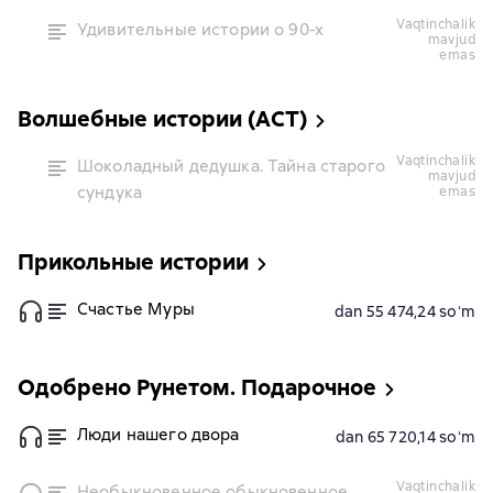
vaqtinchalik
Удивительные истории о 90-х
mavjud
emas
Волшебные истории (АСТ)
vaqtinchalik
Шоколадный дедушка. Тайна старого
mavjud
сундука
emas
Прикольные истории
Счастье Муры
dan 55 474,24 soʻm
Одобрено Рунетом. Подарочное
Люди нашего двора
dan 65 720,14 soʻm
vaqtinchalik
Необыкновенное обыкновенное