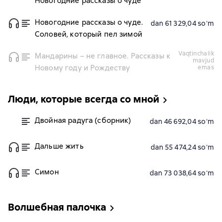
Новогодние рассказы о чуде
Новогодние рассказы о чуде.
dan 61 329,04 soʻm
Соловей, который пел зимой
vaqtinchalik
Мандарины – не главное. Рассказы к
mavjud
Новому году и Рождеству
emas
Люди, которые всегда со мной
Двойная радуга (сборник)
dan 46 692,04 soʻm
Дальше жить
dan 55 474,24 soʻm
Симон
dan 73 038,64 soʻm
Волшебная палочка