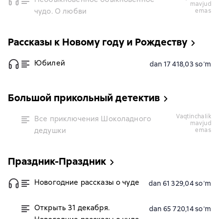
mavjud
чудо. О любви
emas
Рассказы к Новому году и Рождеству
Юбилей
dan 17 418,03 soʻm
Большой прикольный детектив
vaqtinchalik
Все приключения Шоколадного
mavjud
дедушки
emas
Праздник-Праздник
Новогодние рассказы о чуде
dan 61 329,04 soʻm
Открыть 31 декабря.
dan 65 720,14 soʻm