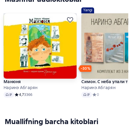
Yangi
−30%
Манюня
Симон. С неба упали три
Наринэ Абгарян
Наринэ Абгарян
Audio
Audio
Средний рейтинг 4,7 на основе 3366 оценок
4,7
3366
Средний рейтинг 0 на 
0
Muallifning barcha kitoblari