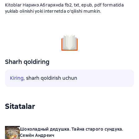
Kitoblar Наринэ Абгарянda fb2, txt, epub, pdf formatida
yuklab olinishi yoki internetda o'qilishi mumkin.
Sharh qoldiring
Kiring
, sharh qoldirish uchun
Sitatalar
Шоколадный дедушка. Тайна старого сундука.
Семён Андреич