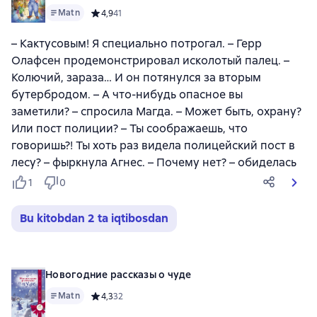
Matn
Средний рейтинг 4,9 на основе 41 оценок
4,9
41
– Кактусовым! Я специально потрогал. – Герр
Олафсен продемонстрировал исколотый палец. –
Колючий, зараза… И он потянулся за вторым
бутербродом. – А что-нибудь опасное вы
заметили? – спросила Магда. – Может быть, охрану?
Или пост полиции? – Ты соображаешь, что
говоришь?! Ты хоть раз видела полицейский пост в
лесу? – фыркнула Агнес. – Почему нет? – обиделась
1
0
Bu kitobdan 2 ta iqtibosdan
Новогодние рассказы о чуде
Matn
Средний рейтинг 4,3 на основе 32 оценок
4,3
32