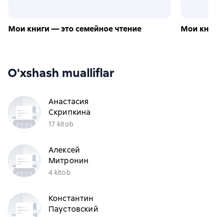
Мои книги — это семейное чтение
Мои книг
O'xshash mualliflar
Анастасия
Скрипкина
17 kitob
Алексей
Митронин
4 kitob
Константин
Паустовский