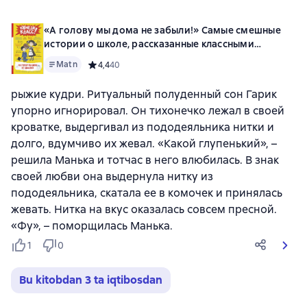
«А голову мы дома не забыли!» Самые смешные
истории о школе, рассказанные классными
классиками и классными современниками
Matn
Средний рейтинг 4,4 на основе 40 оценок
4,4
40
рыжие кудри. Ритуальный полуденный сон Гарик
упорно игнорировал. Он тихонечко лежал в своей
кроватке, выдергивал из пододеяльника нитки и
долго, вдумчиво их жевал. «Какой глупенький», –
решила Манька и тотчас в него влюбилась. В знак
своей любви она выдернула нитку из
пододеяльника, скатала ее в комочек и принялась
жевать. Нитка на вкус оказалась совсем пресной.
«Фу», – поморщилась Манька.
1
0
Bu kitobdan 3 ta iqtibosdan