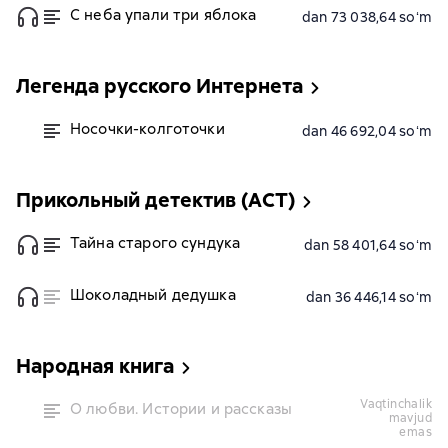
С неба упали три яблока
dan 73 038,64 soʻm
Легенда русского Интернета
Носочки-колготочки
dan 46 692,04 soʻm
Прикольный детектив (АСТ)
Тайна старого сундука
dan 58 401,64 soʻm
Шоколадный дедушка
dan 36 446,14 soʻm
Народная книга
vaqtinchalik
О любви. Истории и рассказы
mavjud
emas