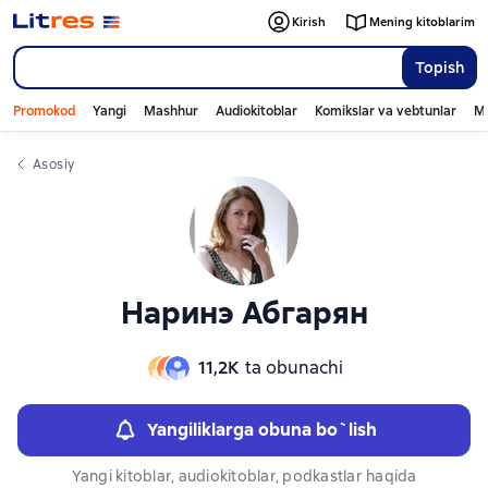
Слайдер с книгами
Слайдер с книгами
Kirish
Mening kitoblarim
Topish
Promokod
Yangi
Mashhur
Audiokitoblar
Komikslar va vebtunlar
Mo
Asosiy
Наринэ Абгарян
11,2К
ta obunachi
Yangiliklarga obuna bo`lish
Yangi kitoblar, audiokitoblar, podkastlar haqida