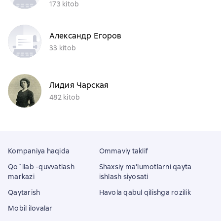
173 kitob
Александр Егоров
33 kitob
Лидия Чарская
482 kitob
Kompaniya haqida
Ommaviy taklif
Qo`llab -quvvatlash
Shaxsiy ma'lumotlarni qayta
markazi
ishlash siyosati
Qaytarish
Havola qabul qilishga rozilik
Mobil ilovalar