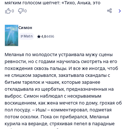
мягким голосом шепчет: «Тихо, Анька, это
0
0
Симон
Matn
Средний рейтинг 4,8 на основе 4496 оценок
4,8
4496
Меланья по молодости устраивала мужу сцены
ревности, но с годами научилась смотреть на его
похождения сквозь пальцы. И все же иногда, чтоб
не слишком зарывался, закатывала скандалы с
битьем тарелок и чашек, которые заранее
откладывала из щербатых, предназначенных на
выброс. Симон наблюдал с нескрываемым
восхищением, как жена мечется по дому, грохая об
пол посуду. – Ишь! – комментировал, подметая
потом осколки. Пока он прибирался, Меланья
курила на веранде, стряхивая пепел в парадные