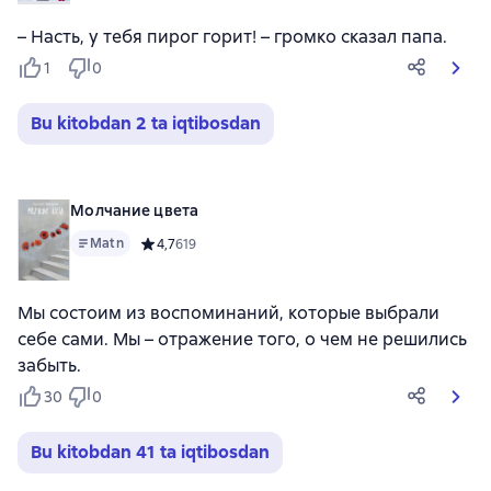
– Насть, у тебя пирог горит! – громко сказал папа.
1
0
Bu kitobdan 2 ta iqtibosdan
Молчание цвета
Matn
Средний рейтинг 4,7 на основе 619 оценок
4,7
619
Мы состоим из воспоминаний, которые выбрали
себе сами. Мы – отражение того, о чем не решились
забыть.
30
0
Bu kitobdan 41 ta iqtibosdan