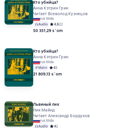
Кто убийца?
Анна Кэтрин Грин
Читает Всеволод Кузнецов
rus tilida
Audio
Средний рейтинг 4,6 на основе 22 оценок
4,6
22
50 351,29 s`om
Кто убийца?
Анна Кэтрин Грин
rus tilida
Matn
Средний рейтинг 4 на основе 3 оценок
4
3
21 809,13 s`om
Львиный лик
Ник Майнд
Читает Александр Бордуков
rus tilida
Audio
Средний рейтинг 4 на основе 2 оценок
4
2