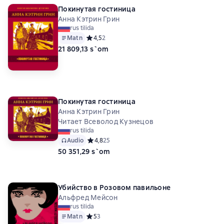
Покинутая гостиница
Анна Кэтрин Грин
rus tilida
Matn
Средний рейтинг 4,5 на основе 2 оценок
4,5
2
21 809,13 s`om
Покинутая гостиница
Анна Кэтрин Грин
Читает Всеволод Кузнецов
rus tilida
Audio
Средний рейтинг 4,8 на основе 25 оценок
4,8
25
50 351,29 s`om
Убийство в Розовом павильоне
Альфред Мейсон
rus tilida
Matn
Средний рейтинг 5 на основе 3 оценок
5
3