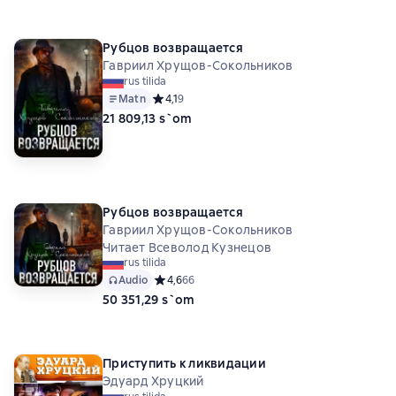
Рубцов возвращается
Гавриил Хрущов-Сокольников
rus tilida
Matn
Средний рейтинг 4,1 на основе 9 оценок
4,1
9
21 809,13 s`om
Рубцов возвращается
Гавриил Хрущов-Сокольников
Читает Всеволод Кузнецов
rus tilida
Audio
Средний рейтинг 4,6 на основе 66 оценок
4,6
66
50 351,29 s`om
Приступить к ликвидации
Эдуард Хруцкий