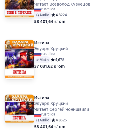
Читает Всеволод Кузнецов
rus tilida
Audio
Средний рейтинг 4,8 на основе 224 оценок
4,8
224
58 401,64 s`om
Истина
Эдуард Хруцкий
rus tilida
Matn
Средний рейтинг 4,6 на основе 78 оценок
4,6
78
37 031,62 s`om
Истина
Эдуард Хруцкий
Читает Сергей Чонишвили
rus tilida
Audio
Средний рейтинг 4,8 на основе 525 оценок
4,8
525
58 401,64 s`om