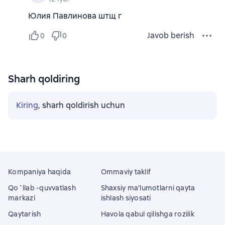
Юлия Павлинова штщ г
Javob berish
0
0
Sharh qoldiring
Kiring
, sharh qoldirish uchun
Kompaniya haqida
Ommaviy taklif
Qo`llab -quvvatlash
Shaxsiy ma'lumotlarni qayta
markazi
ishlash siyosati
Qaytarish
Havola qabul qilishga rozilik