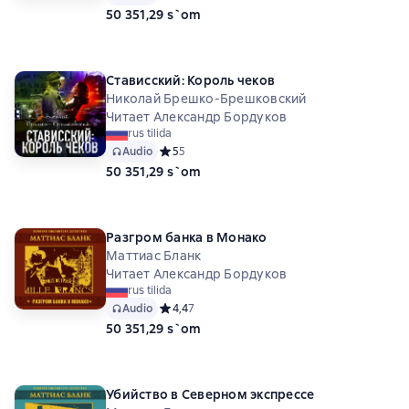
50 351,29 s`om
Стависский: Король чеков
Николай Брешко-Брешковский
Читает Александр Бордуков
rus tilida
Audio
Средний рейтинг 5 на основе 5 оценок
5
5
50 351,29 s`om
Разгром банка в Монако
Маттиас Бланк
Читает Александр Бордуков
rus tilida
Audio
Средний рейтинг 4,4 на основе 7 оценок
4,4
7
50 351,29 s`om
Убийство в Северном экспрессе