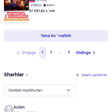
rus tilida
Matn
Средний рейтинг 4,9 на основе 44 оценок
4,9
44
37 031,62 s`om
Yana ko`rsatish
1
2
...
5
Orqaga
Oldinga
Sharhlar
,
3 sharhlar
3
Sharh qoldirish
Dastlab mashhurlari
kulon