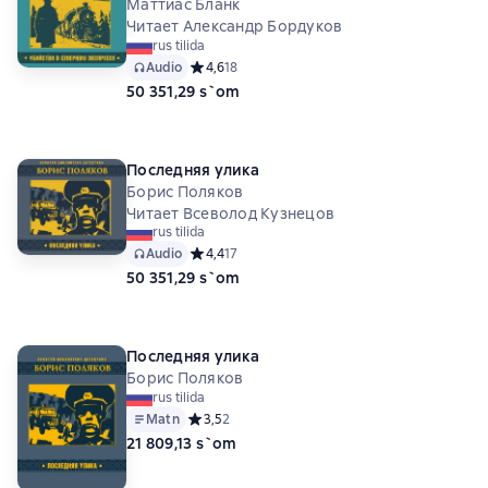
Маттиас Бланк
Читает Александр Бордуков
rus tilida
Audio
Средний рейтинг 4,6 на основе 18 оценок
4,6
18
50 351,29 s`om
Последняя улика
Борис Поляков
Читает Всеволод Кузнецов
rus tilida
Audio
Средний рейтинг 4,4 на основе 17 оценок
4,4
17
50 351,29 s`om
Последняя улика
Борис Поляков
rus tilida
Matn
Средний рейтинг 3,5 на основе 2 оценок
3,5
2
21 809,13 s`om