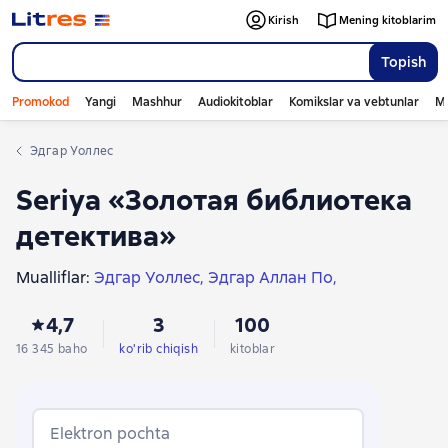
Kirish
Mening kitoblarim
Topish
Promokod
Yangi
Mashhur
Audiokitoblar
Komikslar va vebtunlar
Mo
Эдгар Уоллес
Seriya «Золотая библиотека
детектива»
Mualliflar:
Эдгар Уоллес
Эдгар Аллан По
Артур Конан Дойл
Чарльз Диккенс
4,7
3
100
Эрл Дерр Биггерс
Анатолий Жаренов
Гилберт Кит Честертон
Эдуард Хруцкий
16 345 baho
ko'rib chiqish
kitoblar
Ги де Мопассан
Уилки Коллинз
Эмиль Габорио
Александр Куприн
Алексей Толстой
Иван Путилин
Николай Ахшарумов
Николай Гейнце
Elektron pochta
Николай Брешко-Брешковский
Аркадий Кошко