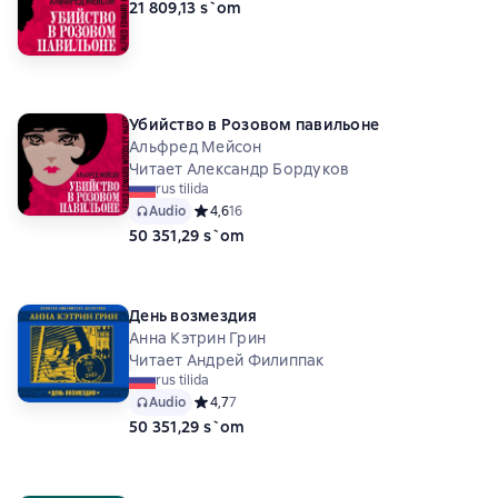
21 809,13 s`om
Убийство в Розовом павильоне
Альфред Мейсон
Читает Александр Бордуков
rus tilida
Audio
Средний рейтинг 4,6 на основе 16 оценок
4,6
16
50 351,29 s`om
День возмездия
Анна Кэтрин Грин
Читает Андрей Филиппак
rus tilida
Audio
Средний рейтинг 4,7 на основе 7 оценок
4,7
7
50 351,29 s`om