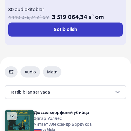
80 audiokitoblar
3 519 064,34 s`om
4 140 076,24 s`om
Sotib olish
Audio
Matn
Tartib bilan seriyada
Дюссельдорфский убийца
12
Эдгар Уоллес
Читает Александр Бордуков
rus tilida