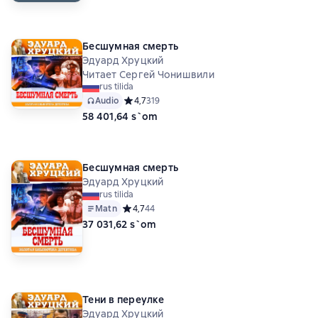
Бесшумная смерть
Эдуард Хруцкий
Читает Сергей Чонишвили
rus tilida
Audio
Средний рейтинг 4,7 на основе 319 оценок
4,7
319
58 401,64 s`om
Бесшумная смерть
Эдуард Хруцкий
rus tilida
Matn
Средний рейтинг 4,7 на основе 44 оценок
4,7
44
37 031,62 s`om
Тени в переулке
Эдуард Хруцкий