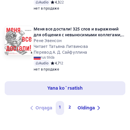
Audio
Средний рейтинг 4,3 на основе 22 оценок
4,3
22
нет в продаже
Меня все достали! 325 слов и выражений
для общения с невыносимыми коллегами,
сотрудниками и начальниками
Рене Эвенсон
Читает Татьяна Литвинова
Перевод А. Д. Сайфуллина
rus tilida
Audio
Средний рейтинг 4,7 на основе 12 оценок
4,7
12
нет в продаже
Yana ko`rsatish
1
2
Orqaga
Oldinga