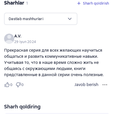
Sharhlar
,
1 sharh
1
Sharh qoldirish
Dastlab mashhurlari
A.V.
29 Iyun 2024
Прекрасная серия для всех желающих научиться
общаться и развить коммуникативные навыки.
Учитывая то, что в наше время сложно жить не
общаясь с окружающими людьми, книги
представленные в данной серии очень полезные.
Javob berish
0
0
Sharh qoldiring