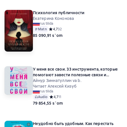
Психология публичности
Екатерина Кононова
rus tilida
Matn
Средний рейтинг 4,7 на основе 32 оценок
4,7
32
85 090,91 s`om
У меня все свои. 33 инструмента, которые
помогают завести полезные связи и
реализоваться в карьере
Айнур Зиннатуллин va b.
Читает Алексей Кизуб
rus tilida
Audio
Средний рейтинг 4,7 на основе 11 оценок
4,7
11
79 854,55 s`om
Неудобно быть удобным. Как перестать