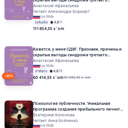
тысячелетия у взрослых
Анастасия Афанасьева
Читает Александра Бориарт
rus tilida
Audio
Средний рейтинг 4,8 на основе 71 оценок
4,8
71
111 854,55 s`om
Кажется, у меня СДВГ. Признаки, причины и
скрытые выгоды синдрома третьего
тысячелетия у взрослых
Анастасия Афанасьева
rus tilida
Matn
Средний рейтинг 4,8 на основе 79 оценок
4,8
79
−35%
60 414,55 s`om
92 945,45 s`om
Психология публичности. Уникальная
программа создания прибыльного личного
бренда
Екатерина Кононова
Читает Анна Бойченко
rus tilida