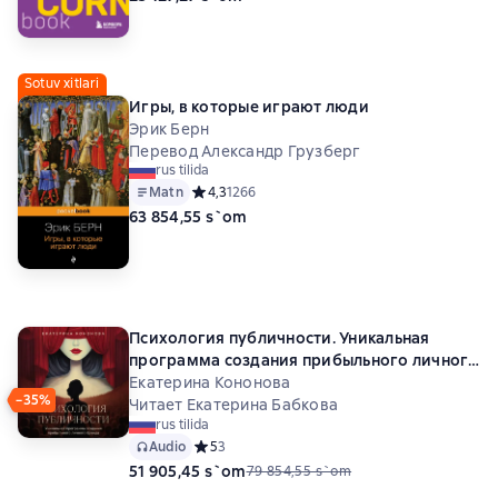
Sotuv xitlari
Игры, в которые играют люди
Эрик Берн
Перевод Александр Грузберг
rus tilida
Matn
Средний рейтинг 4,3 на основе 1266 оценок
4,3
1266
63 854,55 s`om
Психология публичности. Уникальная
программа создания прибыльного личного
бренда
Екатерина Кононова
−35%
Читает Екатерина Бабкова
rus tilida
Audio
Средний рейтинг 5 на основе 3 оценок
5
3
51 905,45 s`om
79 854,55 s`om