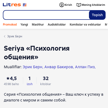
Kirish
Mening kitoblarim
Topish
Promokod
Yangi
Mashhur
Audiokitoblar
Komikslar va vebtunlar
Mo
Эрик Берн
Seriya «Психология
общения»
Mualliflar:
Эрик Берн
Анвар Бакиров
Аллан Пиз
Наталья Титова
Барбара Пиз
Брюс Паттон
4,5
1
32
Джон Эйкафф
Мартин Верле
Дуглас Стоун
Шейла Хин
Айнур Зиннатуллин
Петр Кудасов
4598 baho
izoh
kitoblar
Тома Д’Ансембур
Александр Добровинский
Серия «Психология общения» – Ваш ключ к успеху в
Роберт Болтон
Сюзанна Стабил
Вера Биркенбиль
диалоге с миром и самим собой.
Федор Баландин
Федор Васильев
Яна Малинцева
Дмитрий Скворцов
Рене Эвенсон