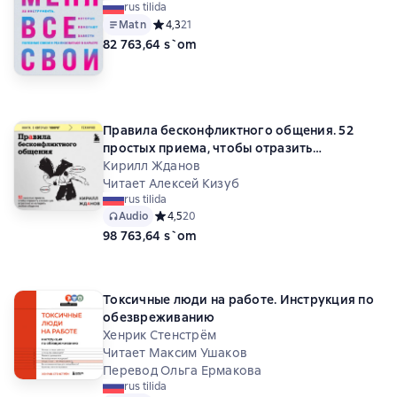
rus tilida
Matn
Средний рейтинг 4,3 на основе 21 оценок
4,3
21
82 763,64 s`om
Правила бесконфликтного общения. 52
простых приема, чтобы отразить
словесную агрессию и наладить любое
Кирилл Жданов
общение
Читает Алексей Кизуб
rus tilida
Audio
Средний рейтинг 4,5 на основе 20 оценок
4,5
20
98 763,64 s`om
Токсичные люди на работе. Инструкция по
обезвреживанию
Хенрик Стенстрём
Читает Максим Ушаков
Перевод Ольга Ермакова
rus tilida