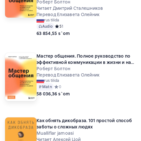
работе
Роберт Болтон
Читает Дмитрий Сталешников
Перевод Елизавета Олейник
rus tilida
Audio
Средний рейтинг 5 на основе 1 оценок
5
1
63 854,55 s`om
Мастер общения. Полное руководство по
эффективной коммуникации в жизни и на
работе
Роберт Болтон
Перевод Елизавета Олейник
rus tilida
Matn
Средний рейтинг 0 на основе 0 оценок
0
58 036,36 s`om
Как обнять дикобраза. 101 простой способ
заботы о сложных людях
Mualliflar jamoasi
Читает Алексей Цой