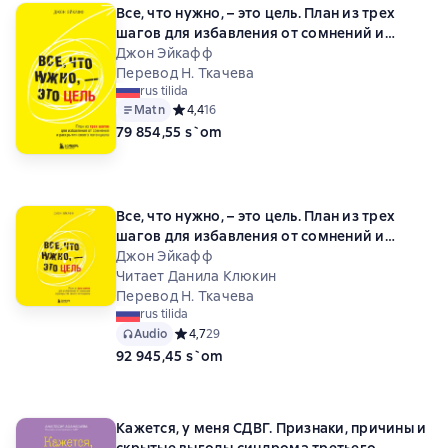
Все, что нужно, – это цель. План из трех
шагов для избавления от сомнений и
раскрытия своего потенциала
Джон Эйкафф
Перевод Н. Ткачева
rus tilida
Matn
Средний рейтинг 4,4 на основе 16 оценок
4,4
16
79 854,55 s`om
Все, что нужно, – это цель. План из трех
шагов для избавления от сомнений и
раскрытия своего потенциала
Джон Эйкафф
Читает Данила Клюкин
Перевод Н. Ткачева
rus tilida
Audio
Средний рейтинг 4,7 на основе 29 оценок
4,7
29
92 945,45 s`om
Кажется, у меня СДВГ. Признаки, причины и
скрытые выгоды синдрома третьего