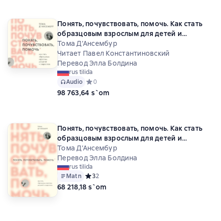
Понять, почувствовать, помочь. Как стать
образцовым взрослым для детей и
подростков
Тома Д’Ансембур
Читает Павел Константиновский
Перевод Элла Болдина
rus tilida
Audio
Средний рейтинг 0 на основе 0 оценок
0
98 763,64 s`om
Понять, почувствовать, помочь. Как стать
образцовым взрослым для детей и
подростков
Тома Д’Ансембур
Перевод Элла Болдина
rus tilida
Matn
Средний рейтинг 3 на основе 2 оценок
3
2
68 218,18 s`om