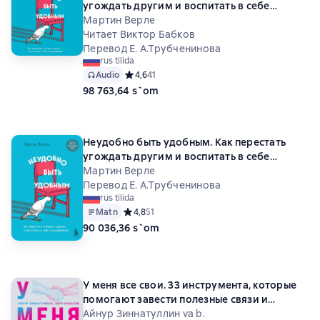
угождать другим и воспитать в себе
самоуважение
Мартин Верле
Читает Виктор Бабков
Перевод Е. А.Трубченинова
rus tilida
Audio
Средний рейтинг 4,6 на основе 41 оценок
4,6
41
98 763,64 s`om
Неудобно быть удобным. Как перестать
угождать другим и воспитать в себе
самоуважение
Мартин Верле
Перевод Е. А.Трубченинова
rus tilida
Matn
Средний рейтинг 4,8 на основе 51 оценок
4,8
51
90 036,36 s`om
У меня все свои. 33 инструмента, которые
помогают завести полезные связи и
реализоваться в карьере
Айнур Зиннатуллин va b.