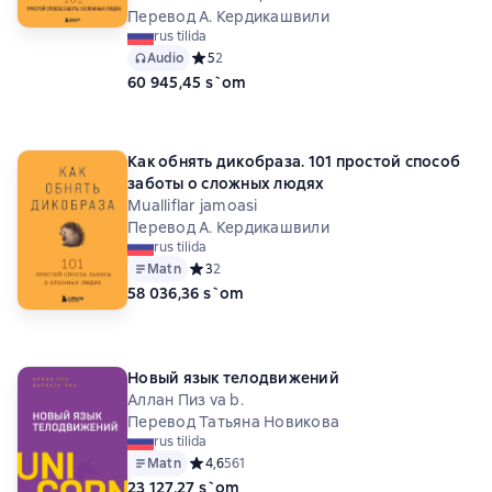
Перевод А. Кердикашвили
rus tilida
Audio
Средний рейтинг 5 на основе 2 оценок
5
2
60 945,45 s`om
Как обнять дикобраза. 101 простой способ
заботы о сложных людях
Mualliflar jamoasi
Перевод А. Кердикашвили
rus tilida
Matn
Средний рейтинг 3 на основе 2 оценок
3
2
58 036,36 s`om
Новый язык телодвижений
Аллан Пиз va b.
Перевод Татьяна Новикова
rus tilida
Matn
Средний рейтинг 4,6 на основе 561 оценок
4,6
561
23 127,27 s`om