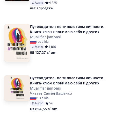
Audio
Средний рейтинг 4,2 на основе 25 оценок
4,2
25
нет в продаже
Путеводитель по типологиям личности.
Книга-ключ к понимаю себя и других
Mualliflar jamoasi
rus tilida
Matn
Средний рейтинг 4,8 на основе 16 оценок
4,8
16
95 127,27 s`om
Путеводитель по типологиям личности.
Книга-ключ к понимаю себя и других
Mualliflar jamoasi
Читает Семён Ващенко
rus tilida
Audio
Средний рейтинг 5 на основе 9 оценок
5
9
63 854,55 s`om