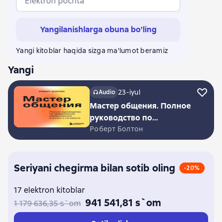
Elektron pochta
Yangilanishlarga obuna bo'ling
Yangi kitoblar haqida sizga ma'lumot beramiz
Yangi
23-iyul
Audio
Мастер общения. Полное
руководство по
эффективной
Роберт Болтон
коммуникации в жизни и
на работе
Seriyani chegirma bilan sotib oling
-20%
17 elektron kitoblar
941 541,81 s`om
1 179 636,35 s`om