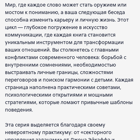
Мир, где каждое слово может стать оружием или
Хенрик Стенстрём
Кирилл Жданов
мостом к пониманию, а ваша следующая беседа
Анастасия Афанасьева
Екатерина Кононова
способна изменить карьеру и личную жизнь. Этот
цикл — глубокое погружение в искусство
коммуникации, где каждая книга становится
уникальным инструментом для трансформации
ваших отношений. Вы столкнетесь с главными
конфликтами современного человека: борьбой с
внутренними сомнениями, необходимостью
выстраивать личные границы, сложностями
переговоров и поиском гармонии с детьми. Каждая
страница наполнена практическими советами,
психологическими открытиями и мощными
стратегиями, которые ломают привычные шаблоны
поведения.
Эта серия выделяется благодаря своему
невероятному практикуму: от «секторного
управления задачами» от Джона Эйкаффа и