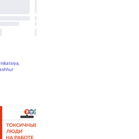
ikatsiya
,
mashhur