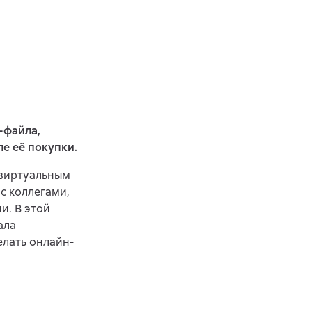
-файла,
ле её покупки.
 виртуальным
с коллегами,
и. В этой
ала
елать онлайн-