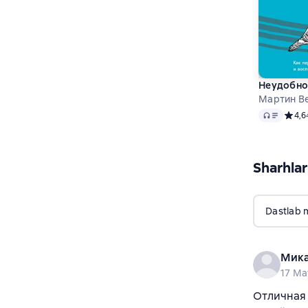
Неудобно 
Мартин В
Audio
Средн
4,6
Sharhlar
Dastlab 
Мика
17 Ma
Отличная