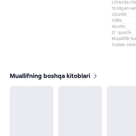
Litresda ch
Yozilgan sa
Uzunlik
:
ISBN
:
Noshir
:
O`quvchi
:
Mualliflik h
Yuklab olish
Muallifning boshqa kitoblari