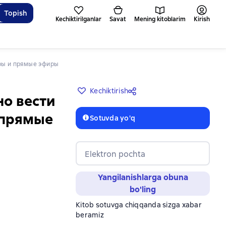
Topish
Kechiktirilganlar
Savat
Mening kitoblarim
Kirish
ары и прямые эфиры
Kechiktirish
но вести
 прямые
Sotuvda yo'q
Elektron pochta
Yangilanishlarga obuna
bo'ling
Kitob sotuvga chiqqanda sizga xabar
beramiz