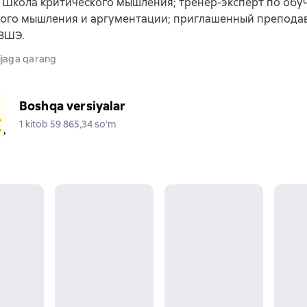
 Школа критического мышления; тренер-эксперт по об
кого мышления и аргументации; приглашенный преподав
 ВШЭ.
jaga qarang
Boshqa versiyalar
1 kitob 59 865,34 soʻm