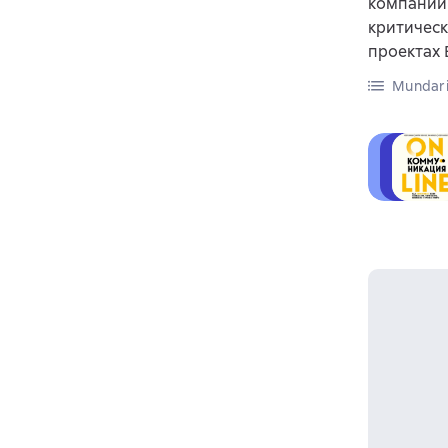
компании
критичес
проектах
Mundari