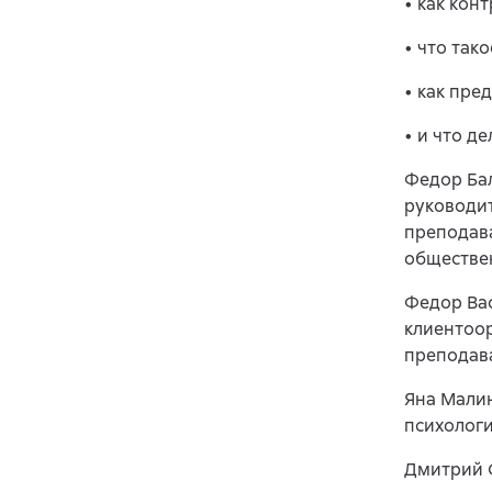
• как кон
• что так
• как пре
• и что де
Федор Бал
руководит
преподава
обществен
Федор Вас
клиентоор
преподав
Яна Малин
психолог
Дмитрий С