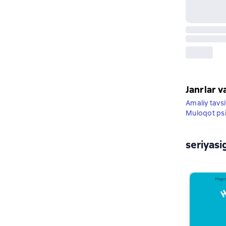
Janrlar v
Amaliy tavsi
Muloqot psi
seriyasi