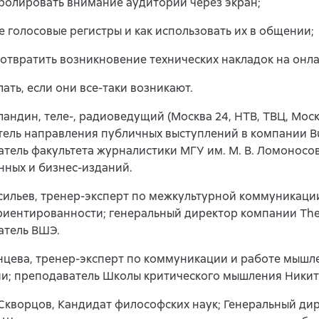
тролировать внимание аудитории через экран;
ое голосовые регистры и как использовать их в общении;
дотвратить возникновение технических накладок на онла
лать, если они все-таки возникают.
андин, теле-, радиоведущий (Москва 24, НТВ, ТВЦ, Мос
ель направления публичных выступлений в компании Bu
тель факультета журналистики МГУ им. М. В. Ломоносов
ных и бизнес-изданий.
ильев, тренер-эксперт по межкультурной коммуникаци
иентированности; генеральный директор компании The
атель ВШЭ.
цева, тренер-эксперт по коммуникации и работе мышле
ии; преподаватель Школы критического мышления Никит
кворцов, Кандидат философских наук; Генеральный ди