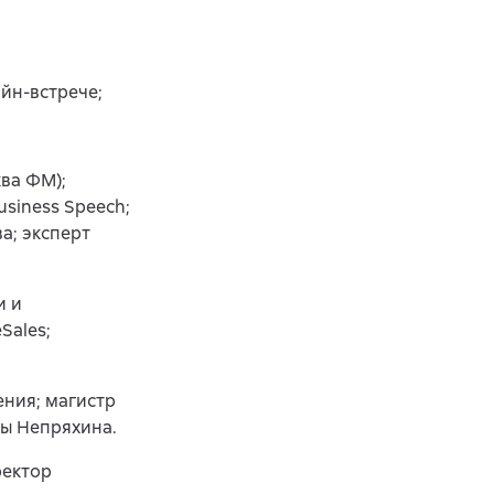
йн-встрече;
ква ФМ);
siness Speech;
а; эксперт
и и
Sales;
ния; магистр
ы Непряхина.
ректор