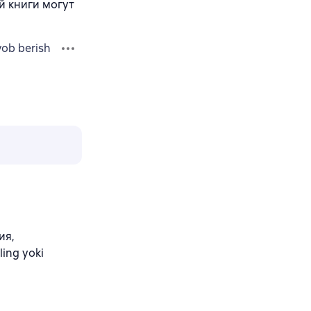
й книги могут
vob berish
ия,
ing yoki