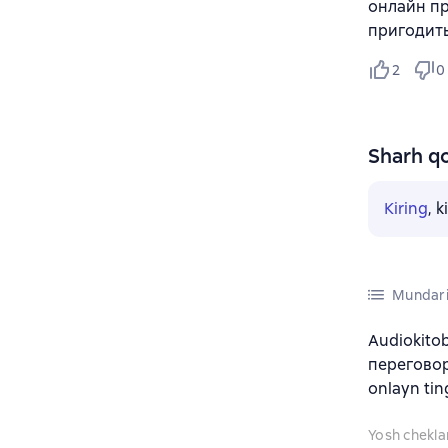
онлайн пр
пригодить
2
0
Sharh qo
Kiring
, 
Mundari
Audiokito
переговор
onlayn tin
Yosh chekl