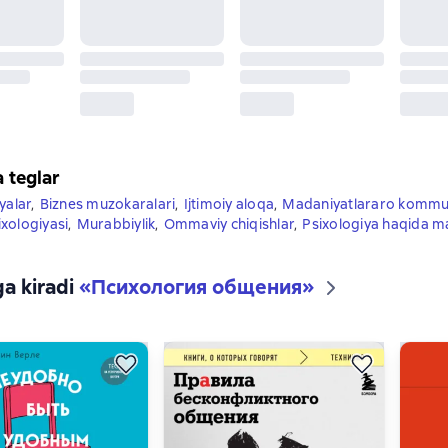
a teglar
yalar
,
Biznes muzokaralari
,
Ijtimoiy aloqa
,
Madaniyatlararo kommun
xologiyasi
,
Murabbiylik
,
Ommaviy chiqishlar
,
Psixologiya haqida 
ga kiradi
«
Психология общения
»