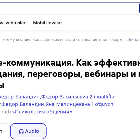
va vebtunlar
Mobil ilovalar
ine-коммуникация. Как эффективно вести совещания, переговоры, вебин
e-коммуникация. Как эффектив
ания, переговоры, вебинары и
ы
едор Баландин,
Федор Васильев
va 2 mualliflar
r
Федор Баландин,
Яна Малинцева
va 1 o'quvchi
iradi
«Психология общения»
n
Audio