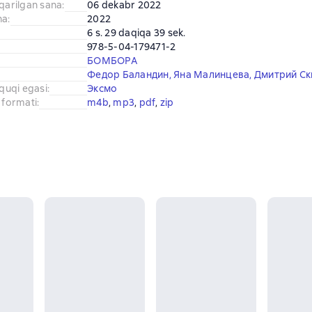
iqarilgan sana
:
06 dekabr 2022
na
:
2022
6 s. 29 daqiqa 39 sek.
978-5-04-179471-2
БОМБОРА
Федор Баландин
,
Яна Малинцева
,
Дмитрий С
uquqi egasi
:
Эксмо
 formati
:
m4b
, 
mp3
, 
pdf
, 
zip