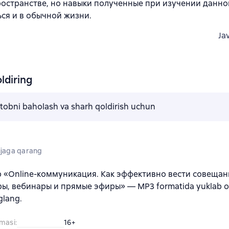
остранстве, но навыки полученные при изучении данно
ся и в обычной жизни.
Ja
ldiring
kitobni baholash va sharh qoldirish uchun
jaga qarang
b «Online-коммуникация. Как эффективно вести совещан
ы, вебинары и прямые эфиры» — MP3 formatida yuklab ol
glang.
amasi
:
16+