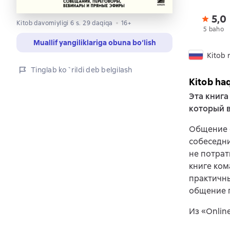
5,0
Kitob davomiyligi 6 s. 29 daqiqa
16+
5 baho
Muallif yangiliklariga obuna bo‘lish
Kitob r
Tinglab ko`rildi deb belgilash
Kitob ha
Эта книга
который в
Общение о
собеседни
не потрат
книге ком
практичны
общение 
Из «Onlin