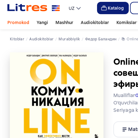
Katalog
UZ
Promokod
Yangi
Mashhur
Audiokitoblar
Komikslar 
Kitoblar
Audiokitoblar
murabbiylik
Федор Баландин
📚 
Onl
Onlin
совещ
эфир
Mualliflar
Ф
O'quvchila
Seriyaga k
Mat