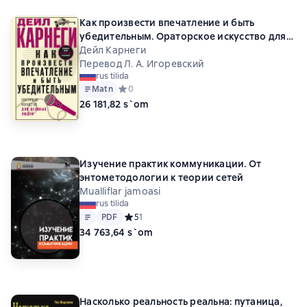
Как произвести впечатление и быть
убедительным. Ораторское искусство для
деловых людей
Дейл Карнеги
Перевод Л. А. Игоревский
rus tilida
Matn
Средний рейтинг 0 на основе 0 оценок
0
26 181,82 s`om
Изучение практик коммуникации. От
энтометодологии к теории сетей
Mualliflar jamoasi
rus tilida
Matn
PDF
PDF
Средний рейтинг 5 на основе 1 оценок
5
1
34 763,64 s`om
Насколько реальность реальна: путаница,