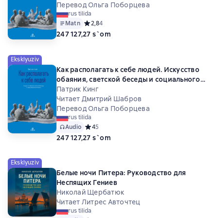
Перевод Ольга Поборцева
rus tilida
Matn
Средний рейтинг 2,8 на основе 4 оценок
2,8
4
247 127,27 s`om
Eksklyuziv
Как располагать к себе людей. Искусство
обаяния, светской беседы и социального
интеллекта
Патрик Кинг
Читает Дмитрий Шабров
Перевод Ольга Поборцева
rus tilida
Audio
Средний рейтинг 4 на основе 5 оценок
4
5
247 127,27 s`om
Eksklyuziv
Белые ночи Питера: Руководство для
Неспящих Гениев
Николай Щербатюк
Читает Литрес Авточтец
rus tilida