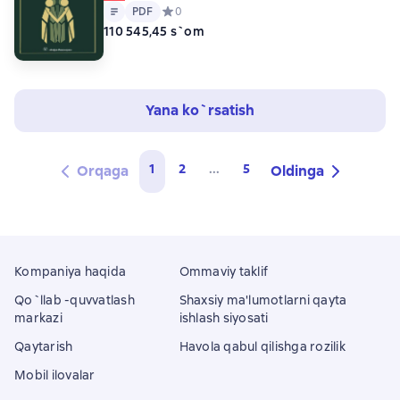
Matn
PDF
PDF
Средний рейтинг 0 на основе 0 оценок
0
110 545,45 s`om
Yana ko`rsatish
1
2
...
5
Orqaga
Oldinga
Kompaniya haqida
Ommaviy taklif
Qo`llab -quvvatlash
Shaxsiy ma'lumotlarni qayta
markazi
ishlash siyosati
Qaytarish
Havola qabul qilishga rozilik
Mobil ilovalar