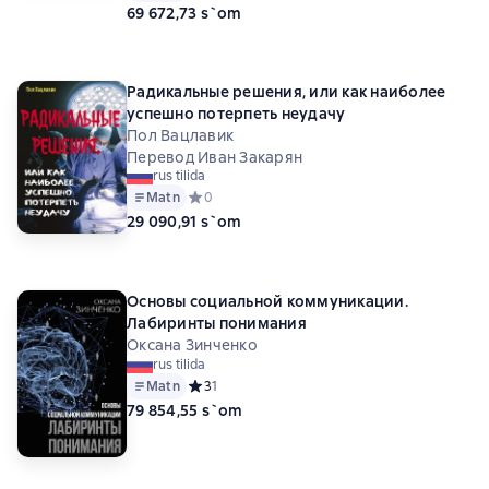
69 672,73 s`om
Радикальные решения, или как наиболее
успешно потерпеть неудачу
Пол Вацлавик
Перевод Иван Закарян
rus tilida
Matn
Средний рейтинг 0 на основе 0 оценок
0
29 090,91 s`om
Основы социальной коммуникации.
Лабиринты понимания
Оксана Зинченко
rus tilida
Matn
Средний рейтинг 3 на основе 1 оценок
3
1
79 854,55 s`om