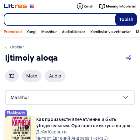
Kirish
Mening kitoblarim
Topish
Promokod
Yangi
Mashhur
Audiokitoblar
Komikslar va vebtunlar
Mo
Kitoblar
Ijtimoiy aloqa
Matn
Audio
Mashhur
Eksklyuziv
Как произвести впечатление и быть
убедительным. Ораторское искусство для
деловых людей
Дейл Карнеги
Читает Евгений Андреев (ЧеИзС)