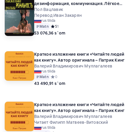
дезинформация, коммуникация. Лёгкое
введение в теорию коммуникации
Пол Вацлавик
Перевод Иван Закарян
rus tilida
Matn
Средний рейтинг 5 на основе 1 оценок
5
1
53 076,36 s`om
Краткое изложение книги «Читайте людей
как книгу». Автор оригинала – Патрик Кинг
Валерий Владимирович Муллагалеев
rus tilida
Matn
Средний рейтинг 0 на основе 0 оценок
0
43 490,91 s`om
Краткое изложение книги «Читайте людей
как книгу». Автор оригинала – Патрик Кинг
Валерий Владимирович Муллагалеев
Читает Филипп Матвеев-Витовский
rus tilida