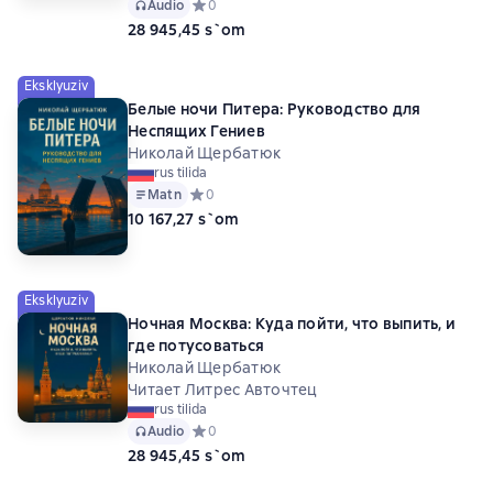
Audio
Средний рейтинг 0 на основе 0 оценок
0
28 945,45 s`om
Eksklyuziv
Белые ночи Питера: Руководство для
Неспящих Гениев
Николай Щербатюк
rus tilida
Matn
Средний рейтинг 0 на основе 0 оценок
0
10 167,27 s`om
Eksklyuziv
Ночная Москва: Куда пойти, что выпить, и
где потусоваться
Николай Щербатюк
Читает Литрес Авточтец
rus tilida
Audio
Средний рейтинг 0 на основе 0 оценок
0
28 945,45 s`om