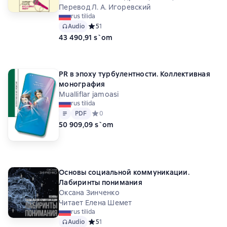
Перевод Л. А. Игоревский
rus tilida
Audio
Средний рейтинг 5 на основе 1 оценок
5
1
43 490,91 s`om
PR в эпоху турбулентности. Коллективная
монография
Mualliflar jamoasi
rus tilida
Matn
PDF
PDF
Средний рейтинг 0 на основе 0 оценок
0
50 909,09 s`om
Основы социальной коммуникации.
Лабиринты понимания
Оксана Зинченко
Читает Елена Шемет
rus tilida
Audio
Средний рейтинг 5 на основе 1 оценок
5
1