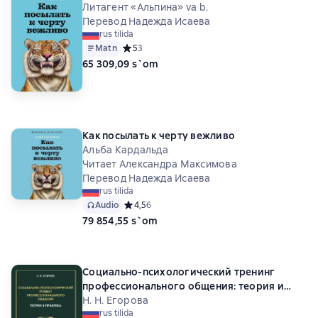
Литагент «Альпина» va b.
Перевод Надежда Исаева
rus tilida
Matn
Средний рейтинг 5 на основе 3 оценок
5
3
65 309,09 s`om
Как посылать к черту вежливо
Альба Кардальда
Читает Александра Максимова
Перевод Надежда Исаева
rus tilida
Audio
Средний рейтинг 4,5 на основе 6 оценок
4,5
6
79 854,55 s`om
Социально-психологический тренинг
профессионального общения: теория и
практика
Н. Н. Егорова
rus tilida