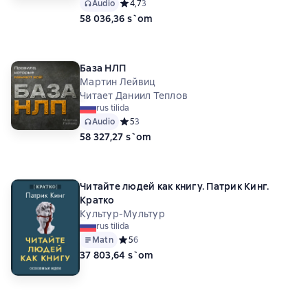
Audio
Средний рейтинг 4,7 на основе 3 оценок
4,7
3
58 036,36 s`om
База НЛП
Мартин Лейвиц
Читает Даниил Теплов
rus tilida
Audio
Средний рейтинг 5 на основе 3 оценок
5
3
58 327,27 s`om
Читайте людей как книгу. Патрик Кинг.
Кратко
Культур-Мультур
rus tilida
Matn
Средний рейтинг 5 на основе 6 оценок
5
6
37 803,64 s`om