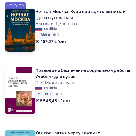
Eksklyuziv
Ночная Москва: Куда пойти, что выпить, и
где потусоваться
Николай Щербатюк
rus tilida
Matn
Средний рейтинг 0 на основе 0 оценок
0
10 167,27 s`om
Правовое обеспечение социальной работы.
Учебник для вузов
П. Е. Морозов va b.
rus tilida
Matn
PDF
PDF
Средний рейтинг 0 на основе 0 оценок
0
198 545,45 s`om
Как посылать к черту вежливо