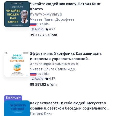
Читайте людей как книгу. Патрик Кинг.
Кратко
Культур-Мультур
Читает Павел Дорофеев
rus tilida
Audio
Средний рейтинг 4,9 на основе 7 оценок
4,9
7
39 272,73 s`om
Эффективный конфликт. Как защищать
интересы и управлять сложной
коммуникацией
Александра Клименко va b.
Читает Ольга Салем и др.
rus tilida
Audio
Средний рейтинг 4,3 на основе 7 оценок
4,3
7
88 581,82 s`om
Eksklyuziv
Как располагать к себе людей. Искусство
обаяния, светской беседы и социального
интеллекта
Патрик Кинг