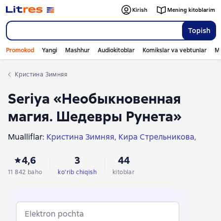
Kirish
Mening kitoblarim
Topish
Promokod
Yangi
Mashhur
Audiokitoblar
Komikslar va vebtunlar
Mo
Кристина Зимняя
Seriya «Необыкновенная
магия. Шедевры Рунета»
Mualliflar:
Кристина Зимняя
Кира Стрельникова
Карина Демина
Екатерина Васина
4,6
3
44
Александра Лисина
Бронислава Вонсович
Настя Любимка
Франциска Вудворт
Тереза Тур
11 842 baho
ko'rib chiqish
kitoblar
Анна Рэй
Алиса Ардова
Юлия Шкутова
Юлия Риа
Рина Ских
Мария Лунёва
Теона Рэй
Ева Никольская
Алиса Жданова
Elektron pochta
Валерия Чернованова
Ольга Валентеева