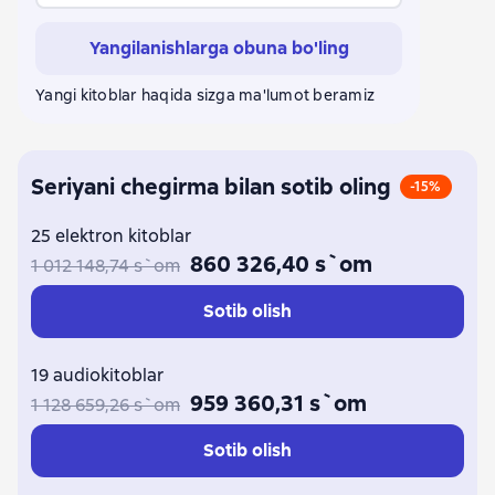
Анна Лерн
Марина Индиви
Екатерина Флат
Yangilanishlarga obuna bo'ling
Варя Медная
Алена Савченкова
Анна Солейн
Галина Герасимова
Yangi kitoblar haqida sizga ma'lumot beramiz
Seriyani chegirma bilan sotib oling
-15%
25 elektron kitoblar
860 326,40 s`om
1 012 148,74 s`om
Sotib olish
19 audiokitoblar
959 360,31 s`om
1 128 659,26 s`om
Sotib olish