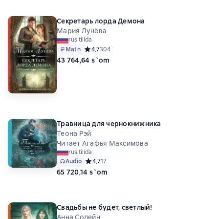
Секретарь лорда Демона
Мария Лунёва
rus tilida
Matn
Средний рейтинг 4,7 на основе 304 оценок
4,7
304
43 764,64 s`om
Травница для чернокнижника
Теона Рэй
Читает Агафья Максимова
rus tilida
Audio
Средний рейтинг 4,7 на основе 17 оценок
4,7
17
65 720,14 s`om
Свадьбы не будет, светлый!
Анна Солейн