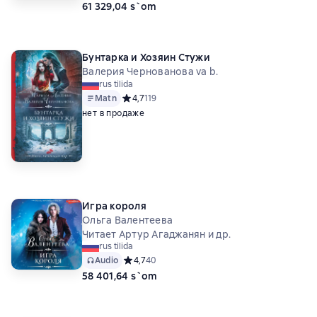
61 329,04 s`om
Бунтарка и Хозяин Стужи
Валерия Чернованова va b.
rus tilida
Matn
Средний рейтинг 4,7 на основе 119 оценок
4,7
119
нет в продаже
Игра короля
Ольга Валентеева
Читает Артур Агаджанян и др.
rus tilida
Audio
Средний рейтинг 4,7 на основе 40 оценок
4,7
40
58 401,64 s`om