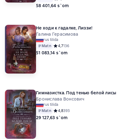
58 401,64 s`om
Не ходи к гадалке, Лиззи!
Галина Герасимова
rus tilida
Matn
Средний рейтинг 4,7 на основе 136 оценок
4,7
136
51 083,14 s`om
Гимназистка. Под тенью белой лисы
Бронислава Вонсович
rus tilida
Matn
Средний рейтинг 4,8 на основе 393 оценок
4,8
393
29 127,63 s`om