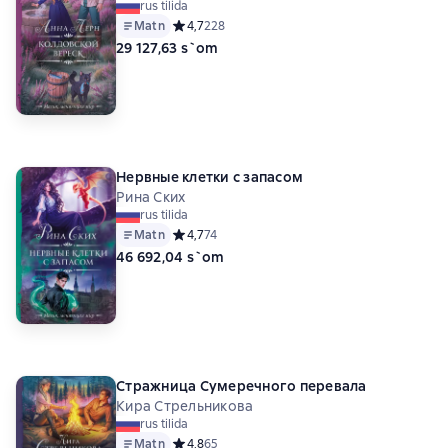
rus tilida
Matn
Средний рейтинг 4,7 на основе 228 оценок
4,7
228
29 127,63 s`om
Нервные клетки с запасом
Рина Ских
rus tilida
Matn
Средний рейтинг 4,7 на основе 74 оценок
4,7
74
46 692,04 s`om
Стражница Сумеречного перевала
Кира Стрельникова
rus tilida
Matn
Средний рейтинг 4,8 на основе 65 оценок
4,8
65