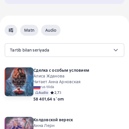
Matn
Audio
Tartib bilan seriyada
Сделка с особым условием
Алиса Жданова
Читает Анна Арновская
rus tilida
Audio
Средний рейтинг 2,7 на основе 3 оценок
2,7
3
58 401,64 s`om
Колдовской вереск
Анна Лерн