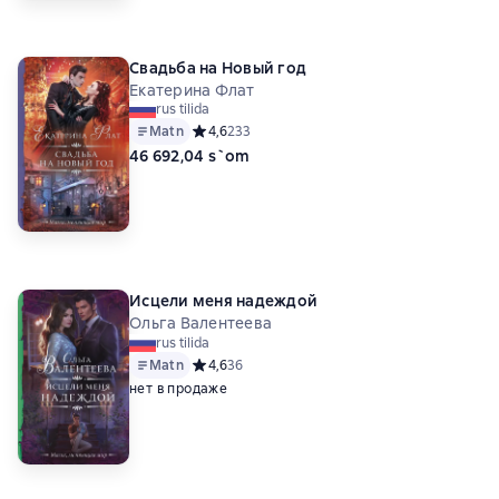
Свадьба на Новый год
Екатерина Флат
rus tilida
Matn
Средний рейтинг 4,6 на основе 233 оценок
4,6
233
46 692,04 s`om
Исцели меня надеждой
Ольга Валентеева
rus tilida
Matn
Средний рейтинг 4,6 на основе 36 оценок
4,6
36
нет в продаже