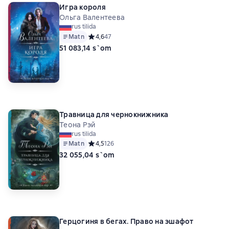
Игра короля
Ольга Валентеева
rus tilida
Matn
Средний рейтинг 4,6 на основе 47 оценок
4,6
47
51 083,14 s`om
Травница для чернокнижника
Теона Рэй
rus tilida
Matn
Средний рейтинг 4,5 на основе 126 оценок
4,5
126
32 055,04 s`om
Герцогиня в бегах. Право на эшафот