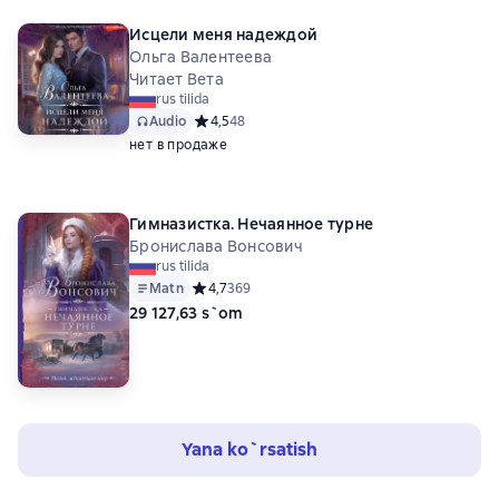
Исцели меня надеждой
Ольга Валентеева
Читает Вета
rus tilida
Audio
Средний рейтинг 4,5 на основе 48 оценок
4,5
48
нет в продаже
Гимназистка. Нечаянное турне
Бронислава Вонсович
rus tilida
Matn
Средний рейтинг 4,7 на основе 369 оценок
4,7
369
29 127,63 s`om
Yana ko`rsatish