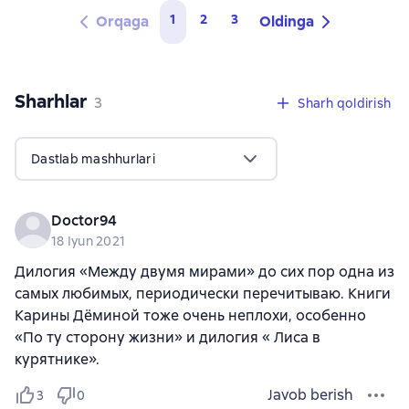
1
2
3
Orqaga
Oldinga
Sharhlar
,
3 sharhlar
3
Sharh qoldirish
Dastlab mashhurlari
Doctor94
18 Iyun 2021
Дилогия «Между двумя мирами» до сих пор одна из
самых любимых, периодически перечитываю. Книги
Карины Дёминой тоже очень неплохи, особенно
«По ту сторону жизни» и дилогия « Лиса в
курятнике».
Javob berish
3
0