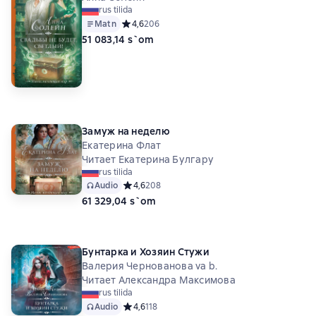
rus tilida
Matn
Средний рейтинг 4,6 на основе 206 оценок
4,6
206
51 083,14 s`om
Замуж на неделю
Екатерина Флат
Читает Екатерина Булгару
rus tilida
Audio
Средний рейтинг 4,6 на основе 208 оценок
4,6
208
61 329,04 s`om
Бунтарка и Хозяин Стужи
Валерия Чернованова va b.
Читает Александра Максимова
rus tilida
Audio
Средний рейтинг 4,6 на основе 118 оценок
4,6
118