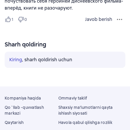
почуствовать себя героиней диснеевского фильма-
вперёд, книги не разочаруют.
Javob berish
1
0
Sharh qoldiring
Kiring
, sharh qoldirish uchun
Kompaniya haqida
Ommaviy taklif
Qo`llab -quvvatlash
Shaxsiy ma'lumotlarni qayta
markazi
ishlash siyosati
Qaytarish
Havola qabul qilishga rozilik