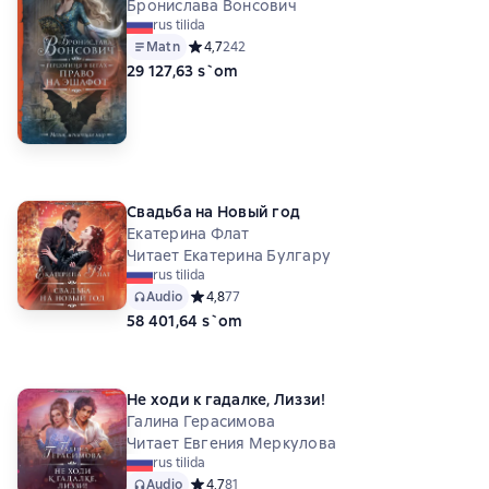
Бронислава Вонсович
rus tilida
Matn
Средний рейтинг 4,7 на основе 242 оценок
4,7
242
29 127,63 s`om
Свадьба на Новый год
Екатерина Флат
Читает Екатерина Булгару
rus tilida
Audio
Средний рейтинг 4,8 на основе 77 оценок
4,8
77
58 401,64 s`om
Не ходи к гадалке, Лиззи!
Галина Герасимова
Читает Евгения Меркулова
rus tilida
Audio
Средний рейтинг 4,7 на основе 81 оценок
4,7
81