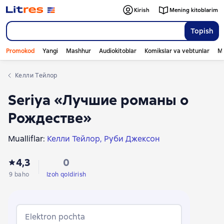
Kirish
Mening kitoblarim
Topish
Promokod
Yangi
Mashhur
Audiokitoblar
Komikslar va vebtunlar
Mo
Келли Тейлор
Seriya «Лучшие романы о
Рождестве»
Mualliflar:
Келли Тейлор
Руби Джексон
4,3
0
9 baho
Izoh qoldirish
Elektron pochta