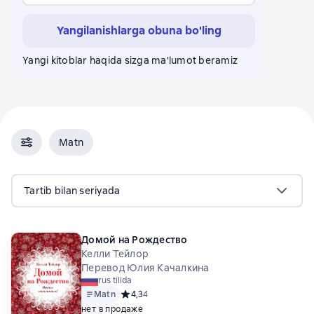
Yangilanishlarga obuna bo'ling
Yangi kitoblar haqida sizga ma'lumot beramiz
Matn
Tartib bilan seriyada
Домой на Рождество
Келли Тейлор
Перевод Юлия Качалкина
rus tilida
Matn
Средний рейтинг 4,3 на основе 4 оценок
4,3
4
нет в продаже