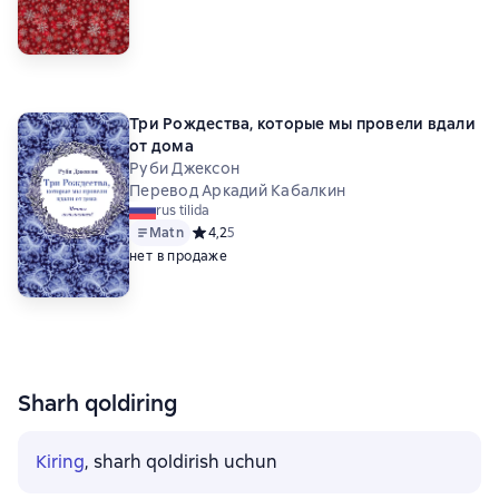
Три Рождества, которые мы провели вдали
от дома
Руби Джексон
Перевод Аркадий Кабалкин
rus tilida
Matn
Средний рейтинг 4,2 на основе 5 оценок
4,2
5
нет в продаже
Sharh qoldiring
Kiring
, sharh qoldirish uchun