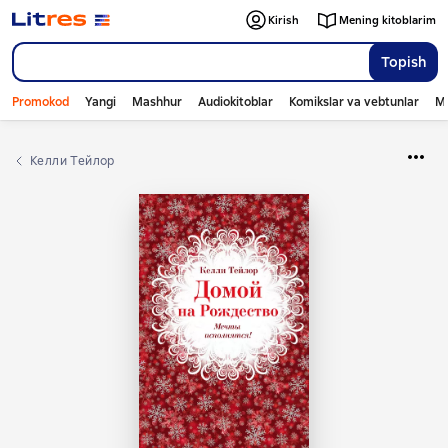
Kirish
Mening kitoblarim
Topish
Promokod
Yangi
Mashhur
Audiokitoblar
Komikslar va vebtunlar
Mo
Келли Тейлор