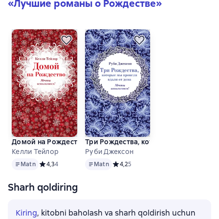
«
Лучшие романы о Рождестве
»
Домой на Рождество
Три Рождества, которые мы провели 
Келли Тейлор
Руби Джексон
Matn
Matn
Matn
Средний рейтинг 4,3 на основе 4 оценок
4,3
4
Matn
Средний рейтинг 4,2 на основе 5 оц
4,2
5
Sharh qoldiring
Kiring
, kitobni baholash va sharh qoldirish uchun