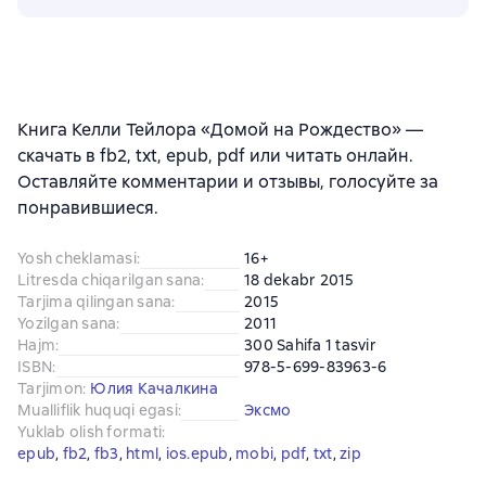
Книга Келли Тейлора «Домой на Рождество» —
скачать в fb2, txt, epub, pdf или читать онлайн.
Оставляйте комментарии и отзывы, голосуйте за
понравившиеся.
Yosh cheklamasi
:
16+
Litresda chiqarilgan sana
:
18 dekabr 2015
Tarjima qilingan sana
:
2015
Yozilgan sana
:
2011
Hajm
:
300 Sahifa 1 tasvir
ISBN
:
978-5-699-83963-6
Tarjimon
:
Юлия Качалкина
Mualliflik huquqi egasi
:
Эксмо
Yuklab olish formati
:
epub
, 
fb2
, 
fb3
, 
html
, 
ios.epub
, 
mobi
, 
pdf
, 
txt
, 
zip