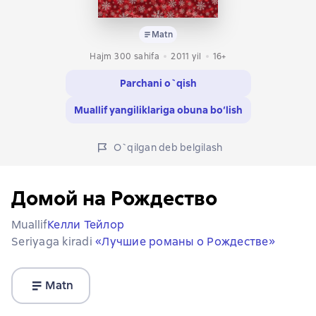
Matn
Hajm 300 sahifa
2011
yil
16+
Parchani o`qish
Muallif yangiliklariga obuna bo‘lish
O`qilgan deb belgilash
Домой на Рождество
Muallif
Келли Тейлор
Seriyaga kiradi
«Лучшие романы о Рождестве»
Matn