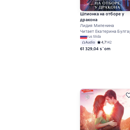
Шпионка на отборе у
дракона
Лидия Миленина
Читает Екатерина Булга
rus tilida
Audio
Средний рейтинг 4,
4,7
142
61 329,04 s`om