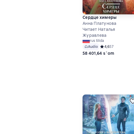
Сердце химеры
Анна Платунова
Читает Наталья
Журавлева
rus tilida
Audio
Средний рейтинг 4,
4,6
57
58 401,64 s`om