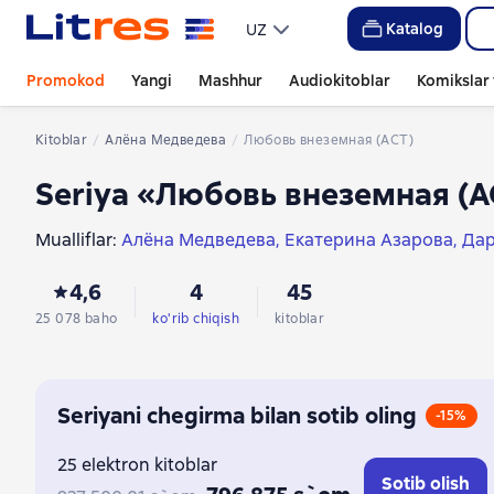
Katalog
UZ
Promokod
Yangi
Mashhur
Audiokitoblar
Komikslar 
Kitoblar
Алёна Медведева
Любовь внеземная (АСТ)
Seriya «Любовь внеземная (А
Mualliflar:
Алёна Медведева
Екатерина Азарова
Дар
Влада Южная
Марина Комарова
Анна Рэй
Анна Бр
4,6
4
45
Ольга Олие
Анна Платунова
Диана Хант
Юлия Руд
Анна Батлук
Елена Помазуева
Маргарита Блинова
25 078 baho
ko'rib chiqish
kitoblar
Лидия Миленина
Мария Боталова
Маргарита Гриш
Валерия Яблонцева
Анастасия Волжская
Seriyani chegirma bilan sotib oling
-15%
25 elektron kitoblar
Sotib olish