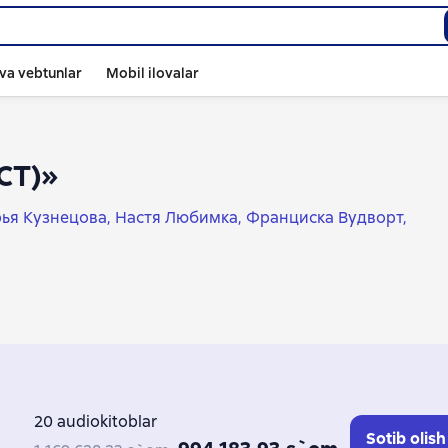
va vebtunlar
Mobil ilovalar
СТ)»
ья Кузнецова
Настя Любимка
Франциска Вудворт
уша
Татьяна Алферьева
Елена Вилар
Любовь Черников
ышина
Ирина Смирнова
Юлия Риа
Мария Лунёва
Ольга Валентеева
Анастасия Эрн
Оксана Северная
аева
Галина Герасимова
Марина Ефиминюк
20 audiokitoblar
Sotib olish