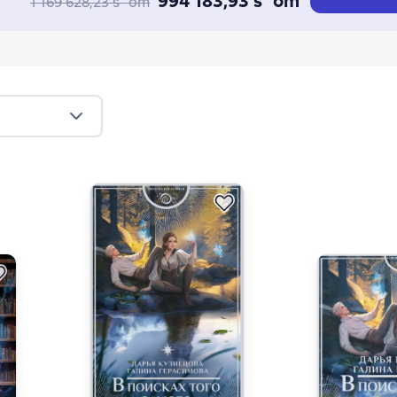
994 183,93 s`om
1 169 628,23 s`om