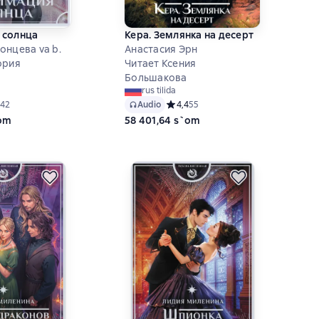
 солнца
Кера. Землянка на десерт
онцева va b.
Анастасия Эрн
ория
Читает Ксения
Большакова
rus tilida
ий рейтинг 4,3 на основе 42 оценок
42
Audio
Средний рейтинг 4,4 на основе 55 
4,4
55
`om
58 401,64 s`om