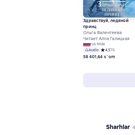
Здравствуй, ледяной
принц
Ольга Валентеева
Читает Алла Галицкая
rus tilida
Audio
Средний рейтинг 4
4,5
70
58 401,64 s`om
Sharhlar
,