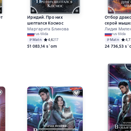
рт
Иридий. Про них
Отбор драк
шептался Космос
серой мышк
Маргарита Блинова
Лидия Миле
6 на основе 144 оценок
rus tilida
rus tilida
Matn
Средний рейтинг 4,6 на основе 217 оценок
4,6
217
Matn
Средн
4,7
51 083,14 s`om
24 736,53 s