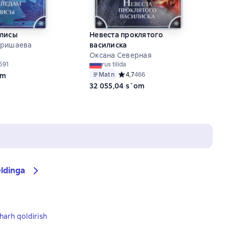
Алисы
Невеста проклятого
Гришаева
василиска
Оксана Северная
ий рейтинг 4,9 на основе 591 оценок
591
rus tilida
Matn
Средний рейтинг 4,7 на основе 466 
4,7
466
om
32 055,04 s`om
ldinga
harh qoldirish