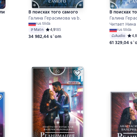
или
В поисках того самого
В поисках т
Галина Герасимова va b.
Галина Герас
rus tilida
Читает Нина
Matn
Средний рейтинг 4,9 на основе 185 оценок
4,9
185
rus tilida
Audio
Средн
4,8
34 982,44 s`om
3 на основе 28 оценок
61 329,04 s