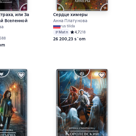
траха, или За
Сердце химеры
ай Вселенной
Анна Платунова
rus tilida
ва
Matn
Средний рейтинг 4,7 на основе 218 
4,7
218
ий рейтинг 4,9 на основе 588 оценок
588
26 200,23 s`om
`om