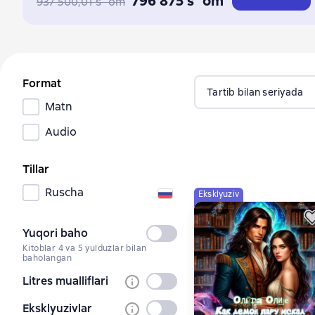
796 875 s`om
937 500,01 s`om
Format
Tartib bilan seriyada
Matn
Audio
Tillar
Ruscha
Eksklyuziv
Yuqori baho
Tanlanmagan
Kitoblar 4 va 5 yulduzlar bilan
baholangan
Litres mualliflari
Tanlanmagan
Eksklyuzivlar
Tanlanmagan