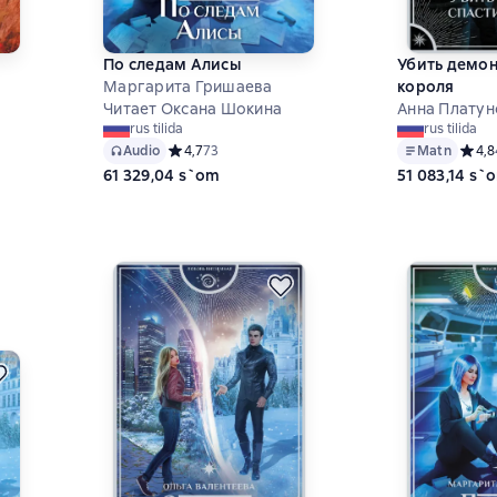
По следам Алисы
Убить демон
Маргарита Гришаева
короля
Читает Оксана Шокина
Анна Платун
rus tilida
rus tilida
Audio
Средний рейтинг 4,7 на основе 73 оценок
4,7
73
Matn
Средн
4,8
6 на основе 57 оценок
61 329,04 s`om
51 083,14 s`