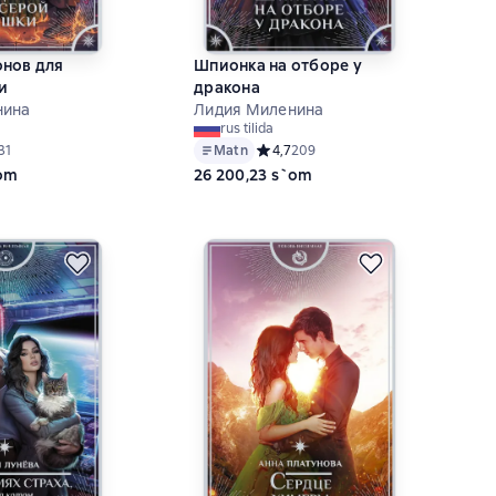
онов для
Шпионка на отборе у
и
дракона
нина
Лидия Миленина
rus tilida
ий рейтинг 4,7 на основе 31 оценок
31
Matn
Средний рейтинг 4,7 на основе 209
4,7
209
`om
26 200,23 s`om