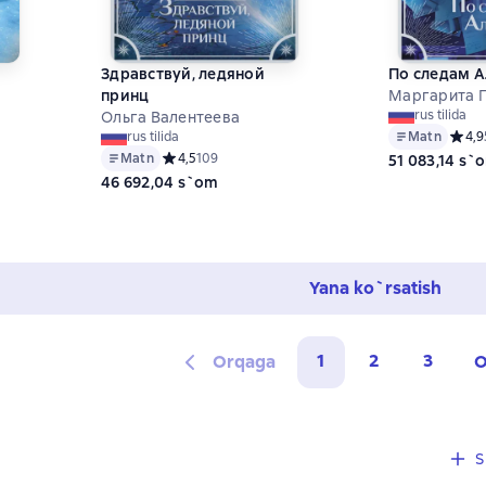
Здравствуй, ледяной
По следам 
принц
Маргарита 
rus tilida
Ольга Валентеева
Matn
Средн
4,9
rus tilida
Matn
Средний рейтинг 4,5 на основе 109 оценок
4,5
109
51 083,14 s`
,5 на основе 70 оценок
46 692,04 s`om
Yana ko`rsatish
1
2
3
Orqaga
O
4 sharhlar
4
S