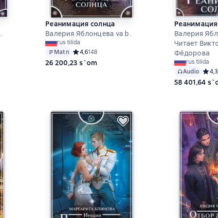
Реанимация солнца
Реанимация
.
Валерия Яблонцева va b.
Валерия Ябл
rus tilida
Читает Викт
Matn
Средний рейтинг 4,6 на основе 148 оценок
4,6
148
Фёдорова
,6 на основе 30 оценок
rus tilida
26 200,23 s`om
Audio
Средн
4,3
58 401,64 s