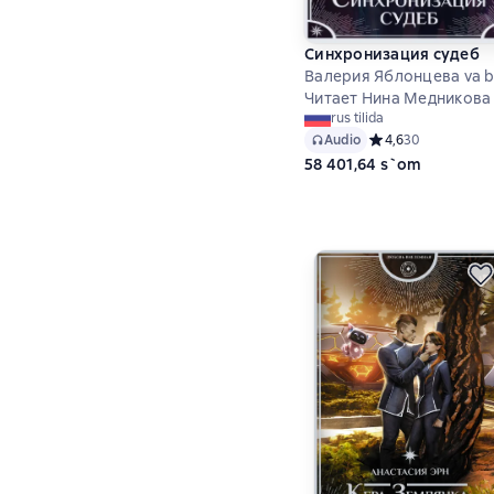
Синхронизация судеб
Валерия Яблонцева va b
Читает Нина Медникова
rus tilida
Audio
Средний рейтинг 4
4,6
30
58 401,64 s`om