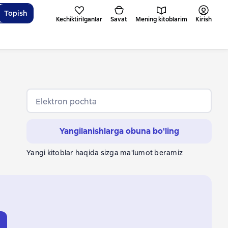
Topish
Kechiktirilganlar
Savat
Mening kitoblarim
Kirish
Elektron pochta
а
Yangilanishlarga obuna bo'ling
Yangi kitoblar haqida sizga ma'lumot beramiz