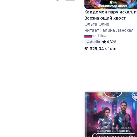
Как демон пару искал, 
Всезнающий хвост
Ольга Олие
Читает Галина Ланская
rus tilida
Audio
Средний рейтинг 4,
4,3
28
61 329,04 s`om