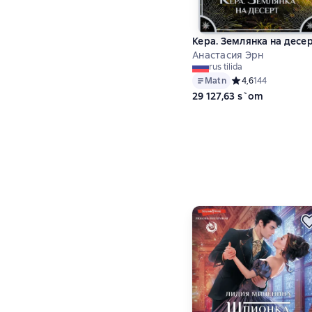
Кера. Землянка на десе
Анастасия Эрн
rus tilida
Matn
Средний рейтинг 4,
4,6
144
29 127,63 s`om