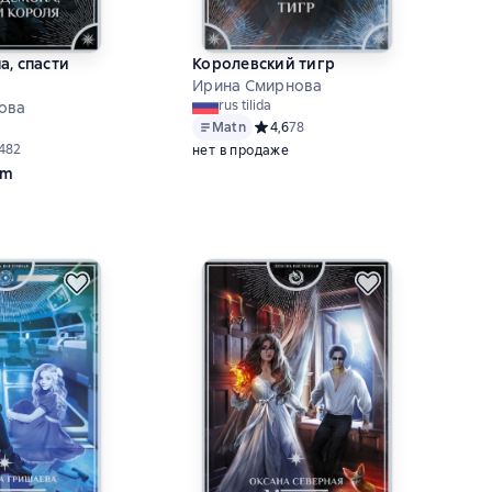
а, спасти
Королевский тигр
Ирина Смирнова
rus tilida
ова
Matn
Средний рейтинг 4,6 на основе 78 о
4,6
78
ий рейтинг 4,8 на основе 482 оценок
482
нет в продаже
om