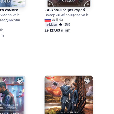
ого самого
Синхронизация судеб
имова va b.
Валерия Яблонцева va b.
rus tilida
 Медникова
Matn
Средний рейтинг 4,5 на основе 65 о
4,5
65
ий рейтинг 4,8 на основе 64 оценок
64
29 127,63 s`om
`om