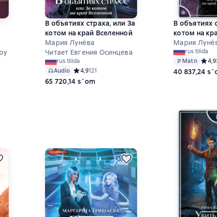
В объятиях страха, или За
В объятиях с
котом на край Вселенной
котом на кр
Мария Лунёва
Мария Лунё
rus tilida
ру
Читает Евгения Осинцева
Matn
Средн
4,9
rus tilida
7 на основе 142 оценок
Audio
Средний рейтинг 4,9 на основе 121 оценок
4,9
121
40 837,24 s
65 720,14 s`om