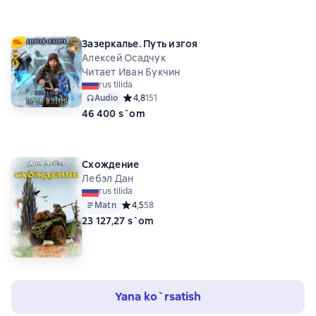
Зазеркалье. Путь изгоя
Алексей Осадчук
Читает Иван Букчин
rus tilida
Audio
Средний рейтинг 4,8 на основе 151 оценок
4,8
151
46 400 s`om
Схождение
Лебэл Дан
rus tilida
Matn
Средний рейтинг 4,5 на основе 58 оценок
4,5
58
23 127,27 s`om
Yana ko`rsatish