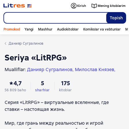
Kirish
Mening kitoblarim
Topish
Promokod
Yangi
Mashhur
Audiokitoblar
Komikslar va vebtunlar
Mo
Данияр Сугралинов
Seriya «LitRPG»
Mualliflar:
Данияр Сугралинов
Милослав Князев
Алексей Осадчук
Александр Зайцев
4,7
5
175
Сергей Долгов
Владимир Венгловский
Антон Лисицын
Андрей Яблоков
Дем Михайлов
56 809 baho
sharhlar
kitoblar
Владимир Кучеренко
Иван Магазинников
Серия «LitRPG» – виртуальные вселенные, где
Василий Маханенко
Шамиль Алтамиров
ставки – настоящая жизнь.
Дмитрий Рус
Андрей Лавин
Лилия Касмасова
Антон Текшин
Сергей Онищук
Вадим Картушов
Мир, где грань между реальностью и игрой
Александр Стасенко
Наиль Эдуардович Выборнов