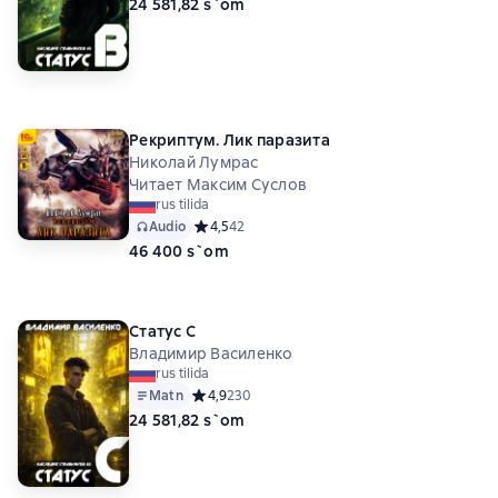
24 581,82 s`om
Рекриптум. Лик паразита
Николай Лумрас
Читает Максим Суслов
rus tilida
Audio
Средний рейтинг 4,5 на основе 42 оценок
4,5
42
46 400 s`om
Статус C
Владимир Василенко
rus tilida
Matn
Средний рейтинг 4,9 на основе 230 оценок
4,9
230
24 581,82 s`om