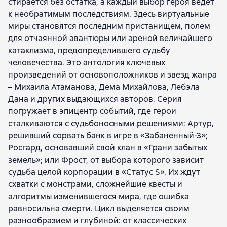
стирается без остатка, а каждый выбор героя ведет
Алекс Ланг
Олег Здрав (Мыслин)
к необратимым последствиям. Здесь виртуальные
Сергей Плотников
Алексей Вязовский
миры становятся последним пристанищем, полем
Инга Ольховская
Георгий Смородинский
для отчаянной авантюры или ареной величайшего
Валерий Пылаев
Евгений Старухин
катаклизма, предопределившего судьбу
Михаил Атаманов
Лебэл Дан
Егор Дрознес
человечества. Это антология ключевых
Михаил Булыух
Павел Коршунов
произведений от основоположников и звезд жанра
Владимир Василенко
Сергей Пефтеев
– Михаила Атаманова, Дема Михайлова, Лебэла
Александр и Евгения Гедеон
Иван Снежный
Дана и других выдающихся авторов. Серия
Эдуард Поляков
Игорь Нокс
Иван Лагунин
погружает в эпицентр событий, где герои
Шемер Кузниц
Варвара Мадоши
Лео Сухов
сталкиваются с судьбоносными решениями: Артур,
Михаил Владимирович Уткин
Юрий Уленгов
решивший сорвать банк в игре в «Забаненный-3»;
Дмитрий Распопов
Росгард, основавший свой клан в «Грани забытых
Валерий Владимирович Муллагалеев
земель»; или Фрост, от выбора которого зависит
Трэвис Бэгвелл
Саймон Вэйл
Дмитрий Манасыпов
судьба целой корпорации в «Статус S». Их ждут
Николай Лумрас
Алль Терр
схватки с монстрами, сложнейшие квесты и
алгоритмы изменившегося мира, где ошибка
равносильна смерти. Цикл выделяется своим
разнообразием и глубиной: от классических