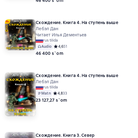
46 400 s`om
Схождение. Книга 4. На ступень выше
Лебэл Дан
Читает Илья Дементьев
rus tilida
Audio
Средний рейтинг 4,6 на основе 51 оценок
4,6
51
46 400 s`om
Схождение. Книга 4. На ступень выше
Лебэл Дан
rus tilida
Matn
Средний рейтинг 4,8 на основе 33 оценок
4,8
33
23 127,27 s`om
Схождение. Книга 3. Север