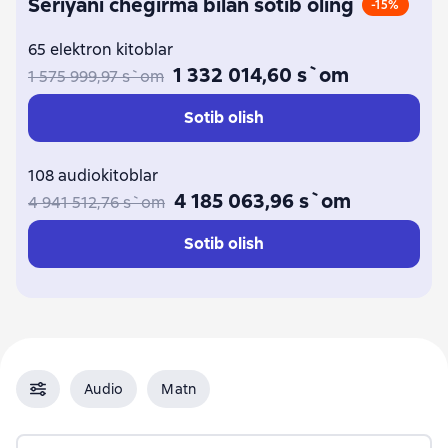
Seriyani chegirma bilan sotib oling
-15%
65 elektron kitoblar
1 332 014,60 s`om
1 575 999,97 s`om
Sotib olish
108 audiokitoblar
4 185 063,96 s`om
4 941 512,76 s`om
Sotib olish
Audio
Matn