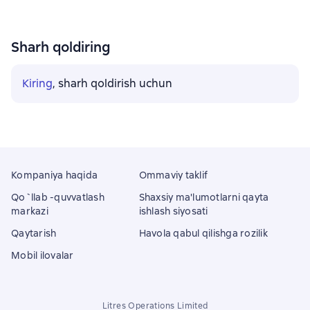
Sharh qoldiring
Kiring
, sharh qoldirish uchun
Kompaniya haqida
Ommaviy taklif
Qo`llab -quvvatlash
Shaxsiy ma'lumotlarni qayta
markazi
ishlash siyosati
Qaytarish
Havola qabul qilishga rozilik
Mobil ilovalar
Litres Operations Limited