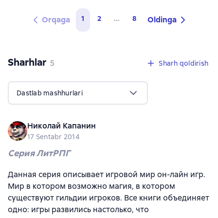
1
2
...
8
Orqaga
Oldinga
Sharhlar
,
5 sharhlar
5
Sharh qoldirish
Dastlab mashhurlari
Николай Капанин
17 Sentabr 2014
Серия ЛитРПГ
Данная серия описывает игровой мир он-лайн игр.
Мир в котором возможно магия, в котором
существуют гильдии игроков. Все книги объединяет
одно: игры развились настолько, что