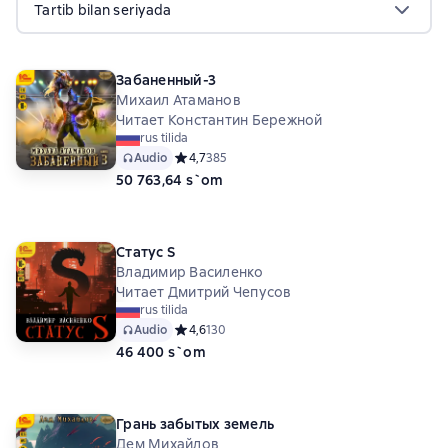
Tartib bilan seriyada
Забаненный-3
Михаил Атаманов
Читает Константин Бережной
rus tilida
Audio
Средний рейтинг 4,7 на основе 385 оценок
4,7
385
50 763,64 s`om
Статус S
Владимир Василенко
Читает Дмитрий Чепусов
rus tilida
Audio
Средний рейтинг 4,6 на основе 130 оценок
4,6
130
46 400 s`om
Грань забытых земель
Дем Михайлов