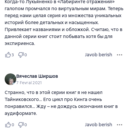
Когда-то Лукьяненко в «Лабиринте отражений»
галопом промчался по виртуальным мирам. Теперь
перед нами целая серия из множества уникальных
историй более детальных и насыщенных.
Привлекает названиями и обложкой. Считаю, что в
данной серии книг стоит побывать хотя бы для
экспириенса.
Javob berish
3
0
Вячеслав Ширшов
7 Fevral 2021
Странно, что в этой серии книг я не нашел
Тайниковского… Его цикл про Кинга очень
понравился… Жду – не дождусь окончания книг в
аудиформате.
Javob berish
0
0