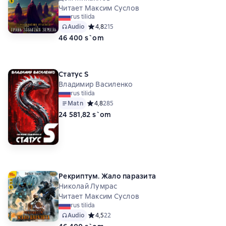
Читает Максим Суслов
rus tilida
Audio
Средний рейтинг 4,8 на основе 215 оценок
4,8
215
46 400 s`om
Статус S
Владимир Василенко
rus tilida
Matn
Средний рейтинг 4,8 на основе 285 оценок
4,8
285
24 581,82 s`om
Рекриптум. Жало паразита
Николай Лумрас
Читает Максим Суслов
rus tilida
Audio
Средний рейтинг 4,5 на основе 22 оценок
4,5
22