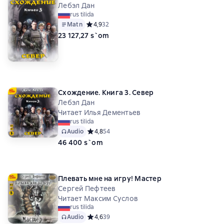
Лебэл Дан
rus tilida
Matn
Средний рейтинг 4,9 на основе 32 оценок
4,9
32
23 127,27 s`om
Схождение. Книга 3. Север
Лебэл Дан
Читает Илья Дементьев
rus tilida
Audio
Средний рейтинг 4,8 на основе 54 оценок
4,8
54
46 400 s`om
Плевать мне на игру! Мастер
Сергей Пефтеев
Читает Максим Суслов
rus tilida
Audio
Средний рейтинг 4,6 на основе 39 оценок
4,6
39