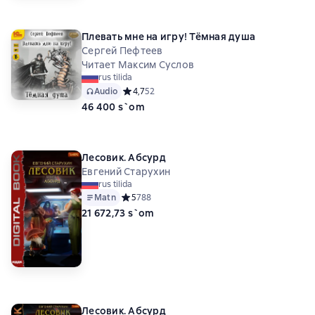
Плевать мне на игру! Тёмная душа
Сергей Пефтеев
Читает Максим Суслов
rus tilida
Audio
Средний рейтинг 4,7 на основе 52 оценок
4,7
52
46 400 s`om
Лесовик. Абсурд
Евгений Старухин
rus tilida
Matn
Средний рейтинг 5 на основе 788 оценок
5
788
21 672,73 s`om
Лесовик. Абсурд