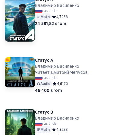
Владимир Василенко
rus tilida
Matn
Средний рейтинг 4,7 на основе 258 оценок
4,7
258
24 581,82 s`om
Статус А
Владимир Василенко
Читает Дмитрий Чепусов
rus tilida
Audio
Средний рейтинг 4,6 на основе 170 оценок
4,6
170
46 400 s`om
Статус B
Владимир Василенко
rus tilida
Matn
Средний рейтинг 4,8 на основе 233 оценок
4,8
233