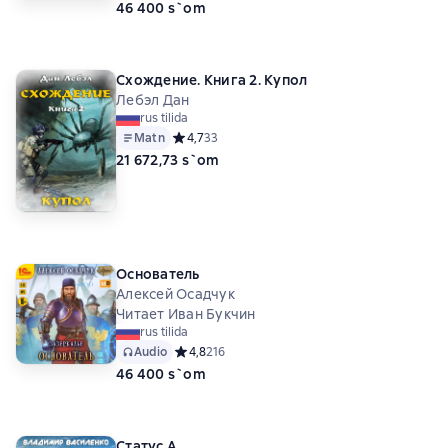
46 400 s`om
Схождение. Книга 2. Купол
Лебэл Дан
rus tilida
Matn
Средний рейтинг 4,7 на основе 33 оценок
4,7
33
21 672,73 s`om
Основатель
Алексей Осадчук
Читает Иван Букчин
rus tilida
Audio
Средний рейтинг 4,8 на основе 216 оценок
4,8
216
46 400 s`om
Статус А