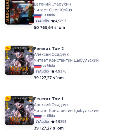
Евгений Старухин
Читает Олег Кейнз
rus tilida
Audio
Средний рейтинг 4,9 на основе 897 оценок
4,9
897
50 763,64 s`om
Ренегат. Том 2
Алексей Осадчук
Читает Константин Цыбульский
rus tilida
Audio
Средний рейтинг 4,9 на основе 376 оценок
4,9
376
39 127,27 s`om
Ренегат. Том 1
Алексей Осадчук
Читает Константин Цыбульский
rus tilida
Audio
Средний рейтинг 4,9 на основе 293 оценок
4,9
293
39 127,27 s`om