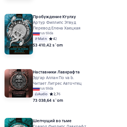
Пробуждение Ктулху
Артур Филлипс Этвуд
Перевод Елена Хаецкая
rus tilida
Matn
Средний рейтинг 4 на основе 2 оценок
4
2
53 410,42 s`om
Наставники Лавкрафта
Эдгар Аллан По va b.
Читает Литрес Авточтец
rus tilida
Audio
Средний рейтинг 2,7 на основе 6 оценок
2,7
6
73 038,64 s`om
Шепчущий во тьме
Говард Филлипс Лавкрафт