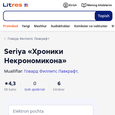
Kirish
Mening kitoblarim
Topish
Promokod
Yangi
Mashhur
Audiokitoblar
Komikslar va vebtunlar
Mo
Говард Филлипс Лавкрафт
Seriya «Хроники
Некрономикона»
Mualliflar:
Говард Филлипс Лавкрафт
Эдгар Аллан По
Роберт Ирвин Говард
4,3
0
6
Френсис Мэрион Кроуфорд
Генри Джеймс
Амброз Бирс
Артур Мейчен
Лафкадио Хирн
58 baho
Izoh qoldirish
kitoblar
Монтегю Родс Джеймс
Клиффорд Мартин Эдди
Фитц-Джеймс О'Брайен
Элджернон Блэквуд
Натаниель Готорн
Роберт Уильям Чемберс
Elektron pochta
Джон Бакен
Роберт Хейворд Барлоу