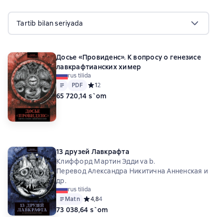
Tartib bilan seriyada
Досье «Провиденс». К вопросу о генезисе
лавкрафтианских химер
rus tilida
Matn
PDF
PDF
Средний рейтинг 1 на основе 2 оценок
1
2
65 720,14 s`om
13 друзей Лавкрафта
Клиффорд Мартин Эдди va b.
Перевод Александра Никитична Анненская и
др.
rus tilida
Matn
Средний рейтинг 4,8 на основе 4 оценок
4,8
4
73 038,64 s`om