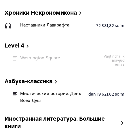
Хроники Некрономикона
Наставники Лавкрафта
72 581,82 soʻm
Level 4
vaqtinchalik
Washington Square
mavjud
emas
Азбука-классика
Мистические истории. День
dan 19 621,82 soʻm
Всех Душ
Иностранная литература. Большие
книги