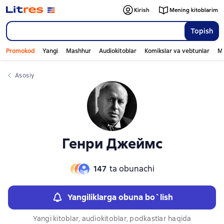
Слайдер с книгами
Слайдер с книгами
Kirish
Mening kitoblarim
Topish
Promokod
Yangi
Mashhur
Audiokitoblar
Komikslar va vebtunlar
Mo
Asosiy
Генри Джеймс
147
ta obunachi
Yangiliklarga obuna bo`lish
Yangi kitoblar, audiokitoblar, podkastlar haqida