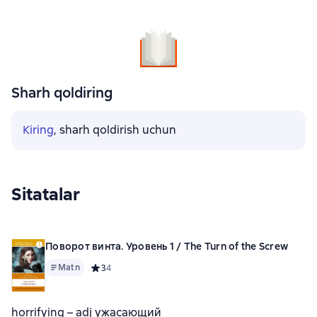
Sharh qoldiring
Kiring
, sharh qoldirish uchun
Sitatalar
Поворот винта. Уровень 1 / The Turn of the Screw
Matn
Средний рейтинг 3 на основе 4 оценок
3
4
horrifying – adj ужасающий