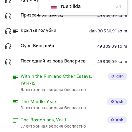
49 309,09 soʻm
rus tilida
24
Призрачный жилец
49 309,09 soʻm
Крылья голубки
dan 30 530,91 soʻm
Оуэн Вингрейв
49 309,09 soʻm
Последний из рода Валериев
49 309,09 soʻm
Within the Rim, and Other Essays,
O`qish
1914-15
Электронная версия бесплатно
The Middle Years
O`qish
Электронная версия бесплатно
The Bostonians, Vol. I
O`qish
Электронная версия бесплатно