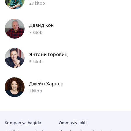
27 kitob
Давид Кон
7 kitob
Энтони Горовиц
5 kitob
Джейн Харпер
1 kitob
Kompaniya haqida
Ommaviy taklif