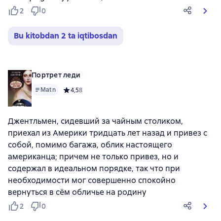
2
0
Bu kitobdan 2 ta iqtibosdan
Портрет леди
Matn
Средний рейтинг 4,5 на основе 8 оценок
4,5
8
Джентльмен, сидевший за чайным столиком,
приехал из Америки тридцать лет назад и привез с
собой, помимо багажа, облик настоящего
американца; причем не только привез, но и
содержал в идеальном порядке, так что при
необходимости мог совершенно спокойно
вернуться в сём обличье на родину
2
0