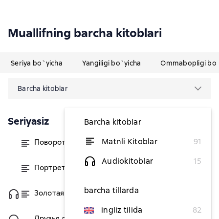
Muallifning barcha kitoblari
Seriya bo`yicha
Yangiligi bo`yicha
Ommabopligi bo`
Barcha kitoblar
Seriyasiz
Barcha kitoblar
Matnli Kitoblar
91
Поворот винта
dan 43 490,91 soʻm
Audiokitoblar
15
Портрет леди
dan 105 440 soʻm
barcha tillarda
Золотая чаша
dan 74 894,55 soʻm
ingliz tilida
82
Друзья друзей