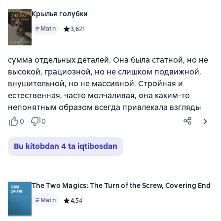
Крылья голубки
Matn
Средний рейтинг 3,6 на основе 21 оценок
3,6
21
сумма отдельных деталей. Она была статной, но не
высокой, грациозной, но не слишком подвижной,
внушительной, но не массивной. Стройная и
естественная, часто молчаливая, она каким-то
непонятным образом всегда привлекала взгляды
0
0
Bu kitobdan 4 ta iqtibosdan
The Two Magics: The Turn of the Screw, Covering End
Matn
Средний рейтинг 4,5 на основе 4 оценок
4,5
4