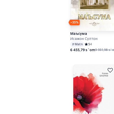
−35%
Маъсума
Исажон Султон
Matn
Средний рейтинг 5 
5
4
6 455,79 s`om
9 931,98 s`