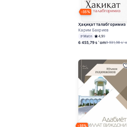
−35%
Ҳақиқат талабгоримиз
Карим Бахриев
Matn
Средний рейтинг 4,
4,9
9
6 455,79 s`om
9 931,98 s`
−35%