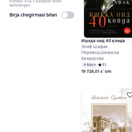
Kitoblar 4 va 5 yulduzlar bilan
baholangan
Birja chegirmasi bilan
Tanlanmagan
Ишққа оид 40 қоида
Элиф Шафак
Перевод Шаҳноза
Қаҳҳорова
Matn
Средний рейтинг 5 
5
3
19 726,01 s`om