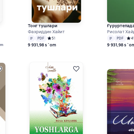
Тонг тушлари
Ғуруртепада
Фахриддин Хайит
Рисолат Хай
Matn
PDF
Matn
PDF
9 на основе 9 оценок
PDF
Средний рейтинг 5 на основе 1 оценок
5
1
PDF
Сред
4
9 931,98 s`om
9 931,98 s`o
om