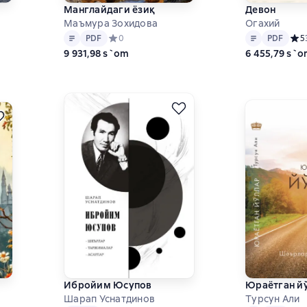
Манглайдаги ёзиқ
Девон
Маъмура Зохидова
Огахий
Matn
PDF
Matn
PDF
0 на основе 0 оценок
PDF
Средний рейтинг 0 на основе 0 оценок
0
PDF
Сред
5
9 931,98 s`om
6 455,79 s`
Ибройим Юсупов
Юраётган й
Шарап Уснатдинов
Турсун Али