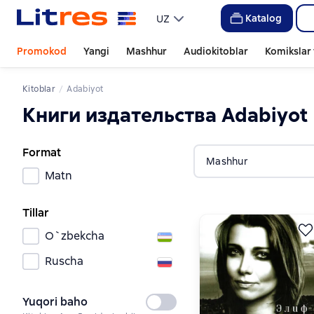
Katalog
UZ
Promokod
Yangi
Mashhur
Audiokitoblar
Komikslar 
Kitoblar
Adabiyot
Книги издательства Adabiyot
Format
Mashhur
Matn
Tillar
O`zbekcha
Ruscha
Yuqori baho
Tanlanmagan