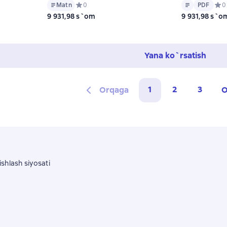
Matn
PDF
0 на основе 0 оценок
Matn
Средний рейтинг 0 на основе 0 оценок
0
PDF
Сред
0
9 931,98 s`om
9 931,98 s`o
Yana ko`rsatish
1
2
3
Orqaga
O
shlash siyosati