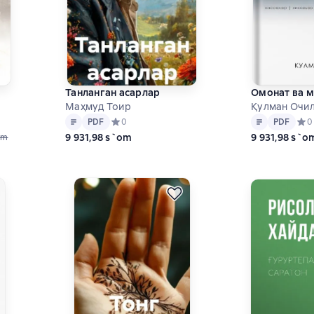
Танланган асарлар
Омонат ва м
Маҳмуд Тоир
Қулман Очи
Matn
PDF
Matn
PDF
на основе 4 оценок
PDF
Средний рейтинг 0 на основе 0 оценок
0
PDF
Сред
0
9 931,98 s`om
9 931,98 s`o
om