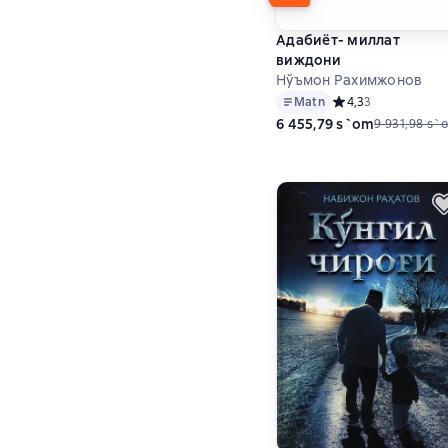
Адабиёт- миллат
виждони
Нўъмон Рахимжонов
Matn
Средний рейтинг 4,
4,3
3
6 455,79 s`om
9 931,98 s`