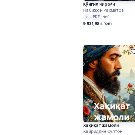
Кўнгил чироғи
Набижон Рахматов
Matn
PDF
PDF
Средний рейтинг 
0
9 931,98 s`om
Хақиқат жамоли
Хайриддин Султон