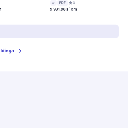
Matn
PDF
ний рейтинг 0 на основе 0 оценок
PDF
Средний рейтинг 0 на основе 0 оц
0
m
9 931,98 s`om
ldinga