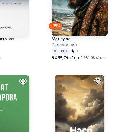
−35%
атонат
Мангу эл
л
Салим Ашур
Matn
PDF
ний рейтинг 0 на основе 0 оценок
PDF
Средний рейтинг 1 на основе 1 оце
1
1
m
6 455,79 s`om
9 931,98 s`om