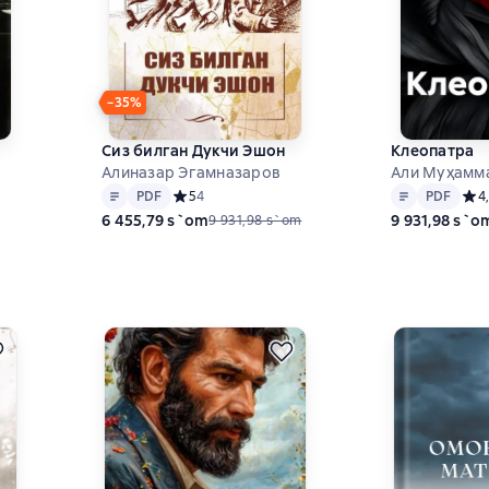
−35%
Сиз билган Дукчи Эшон
Клеопатра
Алиназар Эгамназаров
Али Муҳамм
Matn
PDF
Matn
PDF
PDF
Средний рейтинг 5 на основе 4 оценок
5
4
PDF
Сред
4
6 455,79 s`om
9 931,98 s`o
9 931,98 s`om
на основе 3 оценок