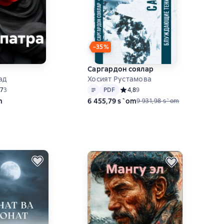
−35%
Саргардон соялар
ад
Хосият Рустамова
Matn
PDF
ний рейтинг 4,7 на основе 3 оценок
,7
3
PDF
Средний рейтинг 4,8 на основе 9 
4,8
9
m
6 455,79 s`om
9 931,98 s`om