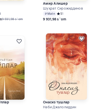
Амир Алишер
Шуҳрат Сирожиддинов
ний рейтинг 5 на основе 3 оценок
3
Matn
Средний рейтинг 5 на основе 1 оцен
5
1
om
9 931,98 s`om
9 931,98 s`om
ўллар
Онасиз тушлар
Наби Джалолиддин