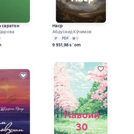
 саратон
Наср
дарова
Абдусаид Кўчимов
Matn
PDF
ний рейтинг 4 на основе 1 оценок
1
PDF
Средний рейтинг 0 на основе 0 оц
0
m
9 931,98 s`om