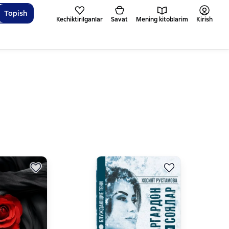
Topish
Kechiktirilganlar
Savat
Mening kitoblarim
Kirish