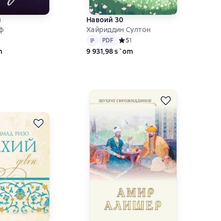
и
Навоий 30
ф
Хайриддин Султон
Matn
PDF
ний рейтинг 0 на основе 0 оценок
PDF
Средний рейтинг 5 на основе 1 оц
5
1
m
9 931,98 s`om