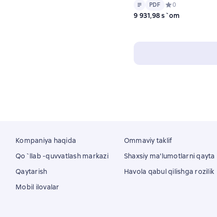
Matn
PDF
PDF
Средний рейтинг 
0
9 931,98 s`om
Kompaniya haqida
Ommaviy taklif
Qo`llab -quvvatlash markazi
Shaxsiy ma'lumotlarni qayta i
Qaytarish
Havola qabul qilishga rozilik
Mobil ilovalar