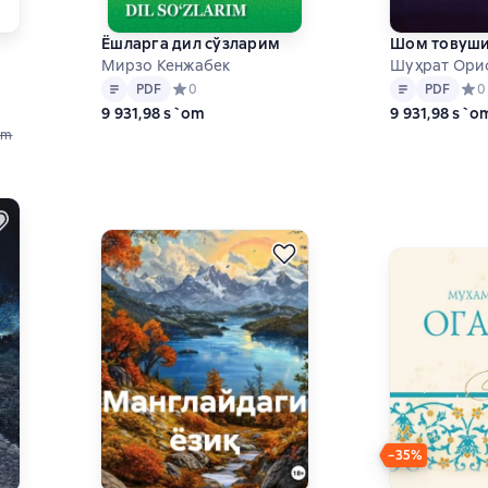
Ёшларга дил сўзларим
Шом товуш
Мирзо Кенжабек
Шуҳрат Ори
Matn
PDF
Matn
PDF
PDF
Средний рейтинг 0 на основе 0 оценок
0
PDF
Сред
0
3 на основе 3 оценок
9 931,98 s`om
9 931,98 s`o
om
−35%