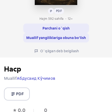
Matn
PDF
PDF
Hajm 592 sahifa
12+
Parchani o`qish
Muallif yangiliklariga obuna bo‘lish
O`qilgan deb belgilash
Наср
Muallif
Абдусаид Кўчимов
PDF
0,0
0