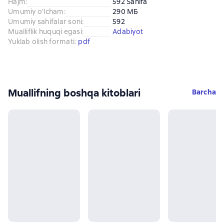
Hajm
:
592 Sahifa
Umumiy o'lcham
:
290 МБ
Umumiy sahifalar soni
:
592
Mualliflik huquqi egasi
:
Adabiyot
Yuklab olish formati
:
pdf
Muallifning boshqa kitoblari
Barcha