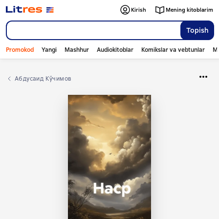
Kirish
Mening kitoblarim
Topish
Promokod
Yangi
Mashhur
Audiokitoblar
Komikslar va vebtunlar
Mo
Абдусаид Кўчимов