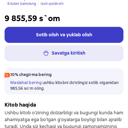
Kitobni baholang
Izoh qoldirish
9 855,59 s`om
Sotib oilsh va yuklab olish
Savatga kiritish
10% chegirma bering
Maslahat bering
ushbu kitobni do'stingiz sotib olganidan
985,56 soʻm oling.
Kitob haqida
Ushbu kitob o‘zining dolzarbligi va bugungi kunda ham
ahamiyatga ega bo‘lgan g‘oyalarga boyligi bilan ajralib
turadi. Unda siz kechagi va bugungi zamonamizning