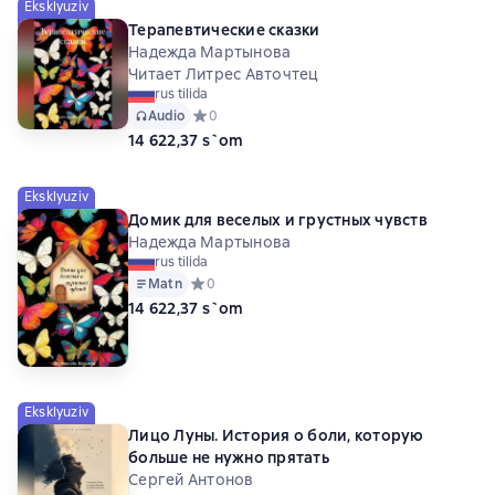
Eksklyuziv
Терапевтические сказки
Надежда Мартынова
Читает Литрес Авточтец
rus tilida
Audio
Средний рейтинг 0 на основе 0 оценок
0
14 622,37 s`om
Eksklyuziv
Домик для веселых и грустных чувств
Надежда Мартынова
rus tilida
Matn
Средний рейтинг 0 на основе 0 оценок
0
14 622,37 s`om
Eksklyuziv
Лицо Луны. История о боли, которую
больше не нужно прятать
Сергей Антонов