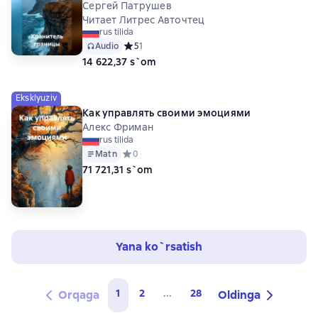
Сергей Патрушев
Читает Литрес Авточтец
rus tilida
Audio
Средний рейтинг 5 на основе 1 оценок
5
1
14 622,37 s`om
Eksklyuziv
Как управлять своими эмоциями
Алекс Фриман
rus tilida
Matn
Средний рейтинг 0 на основе 0 оценок
0
71 721,31 s`om
Yana ko`rsatish
1
2
...
28
Orqaga
Oldinga