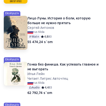
Eksklyuziv
Лицо Луны. История о боли, которую
больше не нужно прятать
Сергей Антонов
rus tilida
Matn
Средний рейтинг 4,8 на основе 80 оценок
4,8
80
55 474,24 s`om
Eksklyuziv
Гонка без финиша. Как успевать главное и
не выгорать
Илья Лейн
Читает Литрес Авточтец
rus tilida
Audio
Средний рейтинг 4,4 на основе 83 оценок
4,4
83
62 792,74 s`om
Eksklyuziv