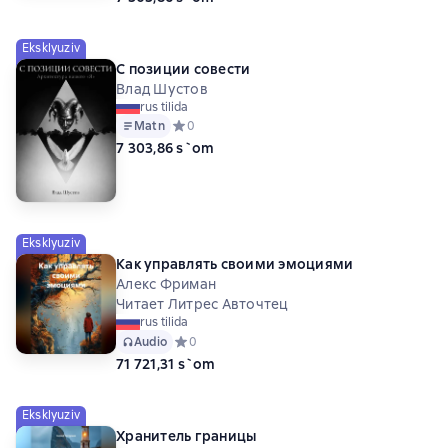
Eksklyuziv
С позиции совести
Влад Шустов
rus tilida
Matn
Средний рейтинг 0 на основе 0 оценок
0
7 303,86 s`om
Eksklyuziv
Как управлять своими эмоциями
Алекс Фриман
Читает Литрес Авточтец
rus tilida
Audio
Средний рейтинг 0 на основе 0 оценок
0
71 721,31 s`om
Eksklyuziv
Хранитель границы