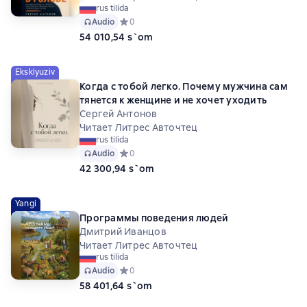
rus tilida
Audio
Средний рейтинг 0 на основе 0 оценок
0
54 010,54 s`om
Eksklyuziv
Когда с тобой легко. Почему мужчина сам
тянется к женщине и не хочет уходить
Сергей Антонов
Читает Литрес Авточтец
rus tilida
Audio
Средний рейтинг 0 на основе 0 оценок
0
42 300,94 s`om
Yangi
Программы поведения людей
Дмитрий Иванцов
Читает Литрес Авточтец
rus tilida
Audio
Средний рейтинг 0 на основе 0 оценок
0
58 401,64 s`om