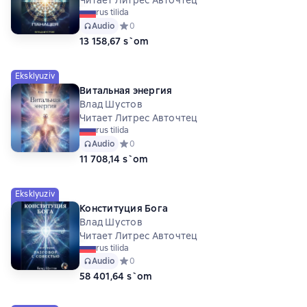
Читает Литрес Авточтец
rus tilida
Audio
Средний рейтинг 0 на основе 0 оценок
0
13 158,67 s`om
Eksklyuziv
Витальная энергия
Влад Шустов
Читает Литрес Авточтец
rus tilida
Audio
Средний рейтинг 0 на основе 0 оценок
0
11 708,14 s`om
Eksklyuziv
Конституция Бога
Влад Шустов
Читает Литрес Авточтец
rus tilida
Audio
Средний рейтинг 0 на основе 0 оценок
0
58 401,64 s`om