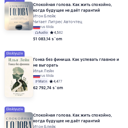
Спокойная голова. Как жить спокойно,
когда будущее не даёт гарантий
Итон Блейк
Читает Литрес Авточтец
rus tilida
Audio
Средний рейтинг 4,5 на основе 82 оценок
4,5
82
51 083,14 s`om
Eksklyuziv
Гонка без финиша. Как успевать главное и
не выгорать
Илья Лейн
rus tilida
Matn
Средний рейтинг 4,4 на основе 77 оценок
4,4
77
62 792,74 s`om
Eksklyuziv
Спокойная голова. Как жить спокойно,
когда будущее не даёт гарантий
Итон Блейк