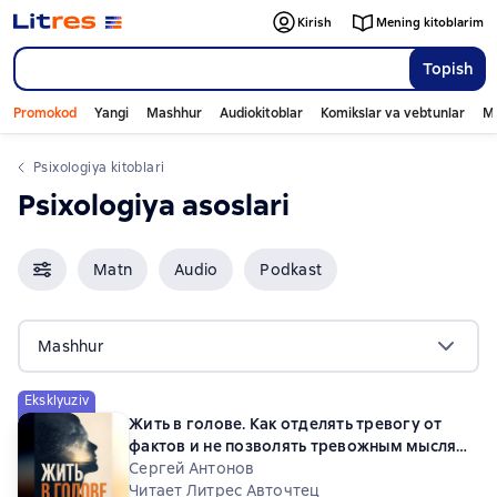
Kirish
Mening kitoblarim
Topish
Promokod
Yangi
Mashhur
Audiokitoblar
Komikslar va vebtunlar
Mo
psixologiya kitoblari
psixologiya asoslari
Matn
Audio
Podkast
Mashhur
Eksklyuziv
Жить в голове. Как отделять тревогу от
фактов и не позволять тревожным мыслям
управлять вашей жизнью
Сергей Антонов
Читает Литрес Авточтец