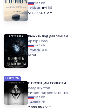
rus tilida
Matn
Средний рейтинг 4,4 на основе 85 оценок
4,4
85
51 083,14 s`om
Выжить под давлением
Артур Нова
rus tilida
Matn
Средний рейтинг 0 на основе 0 оценок
0
bepul
Eksklyuziv
С ПОЗИЦИИ СОВЕСТИ
Влад Шустов
Читает Литрес Авточтец
rus tilida
Audio
Средний рейтинг 0 на основе 0 оценок
0
7 303,86 s`om