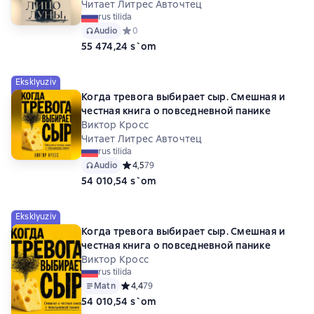
Читает Литрес Авточтец
rus tilida
Audio
Средний рейтинг 0 на основе 0 оценок
0
55 474,24 s`om
Eksklyuziv
Когда тревога выбирает сыр. Смешная и
честная книга о повседневной панике
Виктор Кросс
Читает Литрес Авточтец
rus tilida
Audio
Средний рейтинг 4,5 на основе 79 оценок
4,5
79
54 010,54 s`om
Eksklyuziv
Когда тревога выбирает сыр. Смешная и
честная книга о повседневной панике
Виктор Кросс
rus tilida
Matn
Средний рейтинг 4,4 на основе 79 оценок
4,4
79
54 010,54 s`om