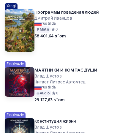
Yangi
Программы поведения людей
Дмитрий Иванцов
rus tilida
Matn
Средний рейтинг 0 на основе 0 оценок
0
58 401,64 s`om
Eksklyuziv
МАЯТНИКИ И КОМПАС ДУШИ
Влад Шустов
Читает Литрес Авточтец
rus tilida
Audio
Средний рейтинг 0 на основе 0 оценок
0
29 127,63 s`om
Eksklyuziv
Конституция жизни
Влад Шустов