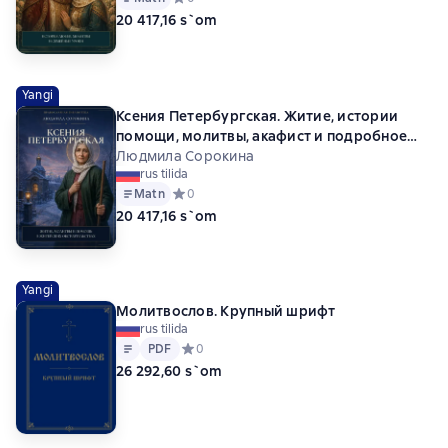
20 417,16 s`om
Yangi
Ксения Петербургская. Житие, истории
помощи, молитвы, акафист и подробное
объяснение
Людмила Сорокина
rus tilida
Matn
Средний рейтинг 0 на основе 0 оценок
0
20 417,16 s`om
Yangi
Молитвослов. Крупный шрифт
rus tilida
Matn
PDF
PDF
Средний рейтинг 0 на основе 0 оценок
0
26 292,60 s`om