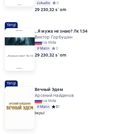
Audio
Средний рейтинг 0 на основе 0 оценок
0
29 230,32 s`om
Yangi
...Я мужа не знаю? Лк 1:34
Виктор Горбушин
rus tilida
Matn
Средний рейтинг 0 на основе 0 оценок
0
29 230,32 s`om
Yangi
Вечный Эдем
Арсений Найденов
rus tilida
Matn
Средний рейтинг 5 на основе 1 оценок
5
1
bepul