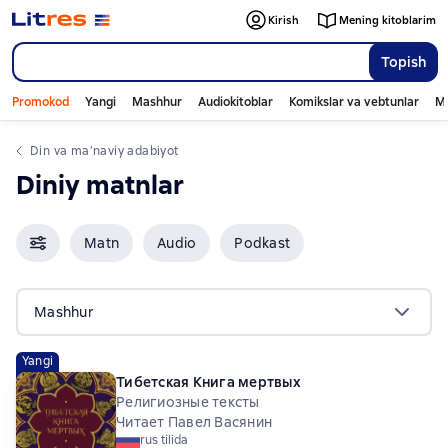
Kirish
Mening kitoblarim
Topish
Promokod
Yangi
Mashhur
Audiokitoblar
Komikslar va vebtunlar
Mo
din va ma’naviy adabiyot
diniy matnlar
Matn
Audio
Podkast
Mashhur
Yangi
Тибетская Книга мертвых
Религиозные тексты
Читает Павел Васянин
rus tilida