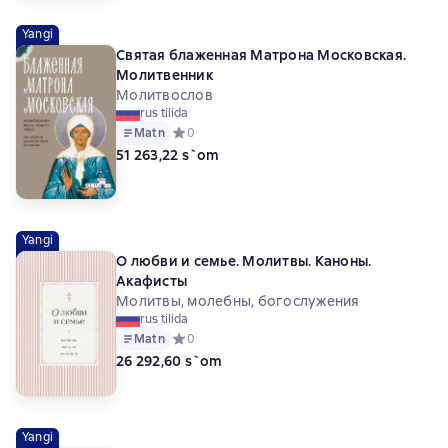
Yangi
Святая блаженная Матрона Московская.
Молитвенник
Молитвослов
rus tilida
Matn
Средний рейтинг 0 на основе 0 оценок
0
51 263,22 s`om
Yangi
О любви и семье. Молитвы. Каноны.
Акафисты
Молитвы, молебны, богослужения
rus tilida
Matn
Средний рейтинг 0 на основе 0 оценок
0
26 292,60 s`om
Yangi