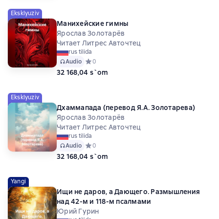
Eksklyuziv
Манихейские гимны
Ярослав Золотарёв
Читает Литрес Авточтец
rus tilida
Audio
Средний рейтинг 0 на основе 0 оценок
0
32 168,04 s`om
Eksklyuziv
Дхаммапада (перевод Я.А. Золотарева)
Ярослав Золотарёв
Читает Литрес Авточтец
rus tilida
Audio
Средний рейтинг 0 на основе 0 оценок
0
32 168,04 s`om
Yangi
Ищи не даров, а Дающего. Размышления
над 42-м и 118-м псалмами
Юрий Гурин