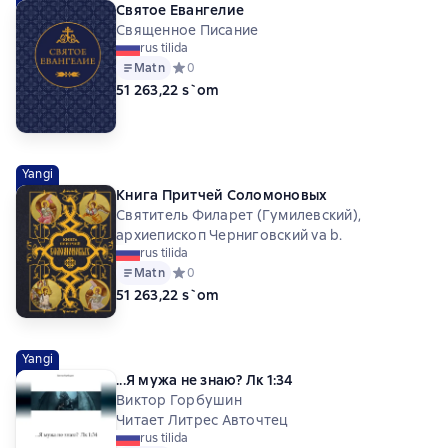
Святое Евангелие
Священное Писание
rus tilida
Matn
Средний рейтинг 0 на основе 0 оценок
0
51 263,22 s`om
Yangi
Книга Притчей Соломоновых
Святитель Филарет (Гумилевский),
архиепископ Черниговский va b.
rus tilida
Matn
Средний рейтинг 0 на основе 0 оценок
0
51 263,22 s`om
Yangi
...Я мужа не знаю? Лк 1:34
Виктор Горбушин
Читает Литрес Авточтец
rus tilida