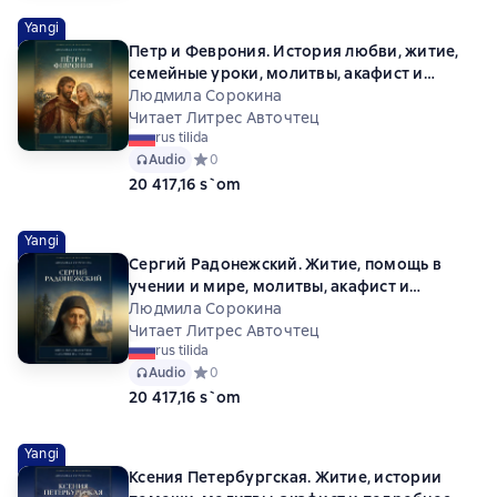
Yangi
Петр и Феврония. История любви, житие,
семейные уроки, молитвы, акафист и
объяснение
Людмила Сорокина
Читает Литрес Авточтец
rus tilida
Audio
Средний рейтинг 0 на основе 0 оценок
0
20 417,16 s`om
Yangi
Сергий Радонежский. Житие, помощь в
учении и мире, молитвы, акафист и
объяснение
Людмила Сорокина
Читает Литрес Авточтец
rus tilida
Audio
Средний рейтинг 0 на основе 0 оценок
0
20 417,16 s`om
Yangi
Ксения Петербургская. Житие, истории