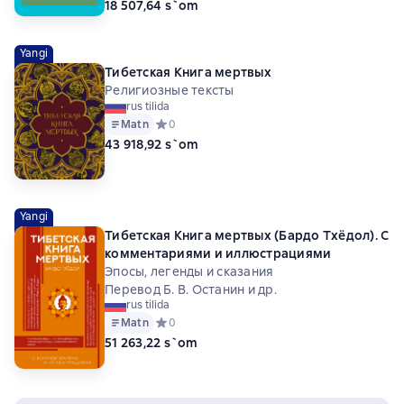
18 507,64 s`om
Yangi
Тибетская Книга мертвых
Религиозные тексты
rus tilida
Matn
Средний рейтинг 0 на основе 0 оценок
0
43 918,92 s`om
Yangi
Тибетская Книга мертвых (Бардо Тхёдол). С
комментариями и иллюстрациями
Эпосы, легенды и сказания
Перевод Б. В. Останин и др.
rus tilida
Matn
Средний рейтинг 0 на основе 0 оценок
0
51 263,22 s`om