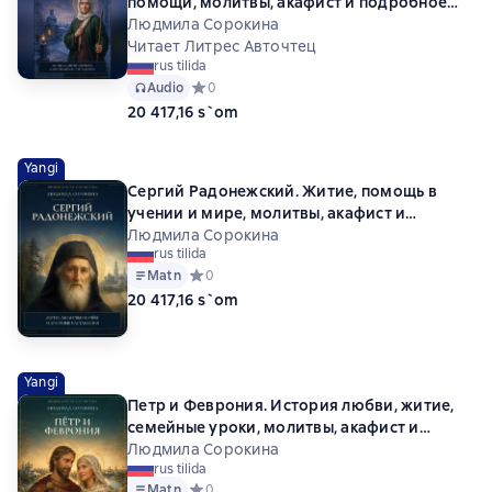
помощи, молитвы, акафист и подробное
объяснение
Людмила Сорокина
Читает Литрес Авточтец
rus tilida
Audio
Средний рейтинг 0 на основе 0 оценок
0
20 417,16 s`om
Yangi
Сергий Радонежский. Житие, помощь в
учении и мире, молитвы, акафист и
объяснение
Людмила Сорокина
rus tilida
Matn
Средний рейтинг 0 на основе 0 оценок
0
20 417,16 s`om
Yangi
Петр и Феврония. История любви, житие,
семейные уроки, молитвы, акафист и
объяснение
Людмила Сорокина
rus tilida
Matn
Средний рейтинг 0 на основе 0 оценок
0