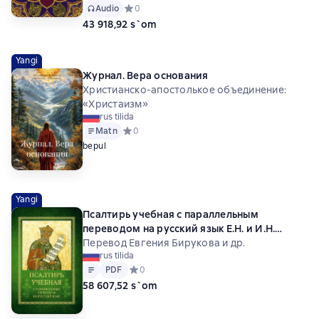
Audio
Средний рейтинг 0 на основе 0 оценок
0
43 918,92 s`om
Yangi
Журнал. Вера основания
Христианско-апостолькое объединение:
«Христаизм»
rus tilida
Matn
Средний рейтинг 0 на основе 0 оценок
0
bepul
Yangi
Псалтирь учебная с параллельным
переводом на русский язык Е.Н. и И.Н.
Бируковых
Перевод Евгения Бирукова и др.
rus tilida
Matn
PDF
PDF
Средний рейтинг 0 на основе 0 оценок
0
58 607,52 s`om