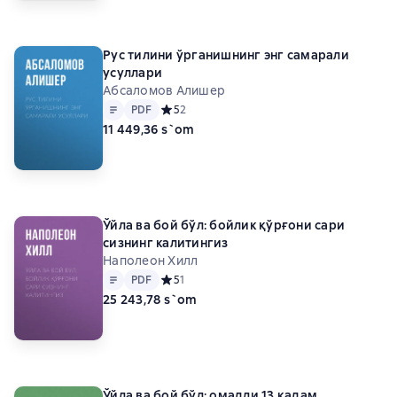
Рус тилини ўрганишнинг энг самарали
усуллари
Абсаломов Алишер
Matn
PDF
PDF
Средний рейтинг 5 на основе 2 оценок
5
2
11 449,36 s`om
Ўйла ва бой бўл: бойлик қўрғони сари
сизнинг калитингиз
Наполеон Хилл
Matn
PDF
PDF
Средний рейтинг 5 на основе 1 оценок
5
1
25 243,78 s`om
Ўйла ва бой бўл: омадли 13 қадам