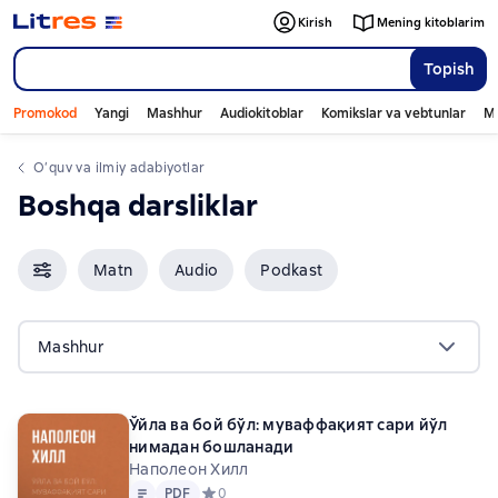
Kirish
Mening kitoblarim
Topish
Promokod
Yangi
Mashhur
Audiokitoblar
Komikslar va vebtunlar
Mo
o‘quv va ilmiy adabiyotlar
boshqa darsliklar
Matn
Audio
Podkast
Mashhur
Ўйла ва бой бўл: муваффақият сари йўл
нимадан бошланади
Наполеон Хилл
Matn
PDF
PDF
Средний рейтинг 0 на основе 0 оценок
0