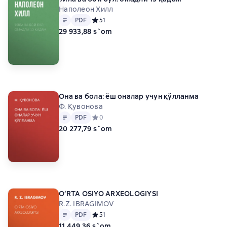
Наполеон Хилл
Matn
PDF
PDF
Средний рейтинг 5 на основе 1 оценок
5
1
29 933,88 s`om
Она ва бола: ёш оналар учун қўлланма
Ф. Қувонова
Matn
PDF
PDF
Средний рейтинг 0 на основе 0 оценок
0
20 277,79 s`om
O‘RTA OSIYO ARXEOLOGIYSI
R.Z. IBRAGIMOV
Matn
PDF
PDF
Средний рейтинг 5 на основе 1 оценок
5
1
11 449,36 s`om