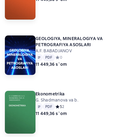
GEOLOGIYA, MINERALOGIYA VA
PETROGRAFIYA ASOSLARI
A.F. BABADJANOV
Matn
PDF
PDF
Средний рейтинг 0 на основе 0 оценок
0
11 449,36 s`om
Ekonometrika
G. Shadmanova va b.
Matn
PDF
PDF
Средний рейтинг 5 на основе 2 оценок
5
2
11 449,36 s`om