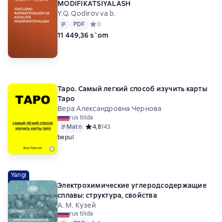
MODIFIKATSIYALASH
Y.Q. Qodirov va b.
Matn
PDF
PDF
Средний рейтинг 0 на основе 0 оценок
0
11 449,36 s`om
Таро. Самый легкий способ изучить карты
Таро
Вера Александровна Чернова
rus tilida
Matn
Средний рейтинг 4,8 на основе 143 оценок
4,8
143
bepul
Yangi
Электрохимические углеродсодержащие
сплавы: структура, свойства
А. М. Кузей
rus tilida
Matn
PDF