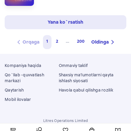
Yana ko`rsatish
1
2
...
200
Orqaga
Oldinga
Kompaniya haqida
Ommaviy taklif
Qo`llab -quvvatlash
Shaxsiy ma'lumotlarni qayta
markazi
ishlash siyosati
Qaytarish
Havola qabul qilishga rozilik
Mobil ilovalar
Litres Operations Limited
18 Mallow street co. Limerick, Ireland