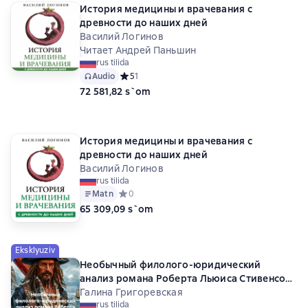
История медицины и врачевания с
древности до наших дней
Василий Логинов
Читает Андрей Паньшин
rus tilida
Audio
Средний рейтинг 5 на основе 1 оценок
5
1
72 581,82 s`om
История медицины и врачевания с
древности до наших дней
Василий Логинов
rus tilida
Matn
Средний рейтинг 0 на основе 0 оценок
0
65 309,09 s`om
Eksklyuziv
Необычный филолого-юридический
анализ романа Роберта Льюиса Стивенсона
«Остров сокровищ»
Галина Григоревская
rus tilida