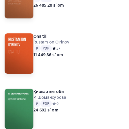
26 485,28 s`om
Ona tili
Rustamjon O‘rinov
Matn
PDF
PDF
Средний рейтинг 5 на основе 7 оценок
5
7
11 449,36 s`om
Қизлар китоби
Р. Шомансурова
Matn
PDF
PDF
Средний рейтинг 0 на основе 0 оценок
0
24 692 s`om