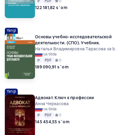
PDF
Средний рейтинг 0 на основе 0 оценок
0
122 181,82 s`om
Yangi
Основы учебно-исследовательской
деятельности. (СПО). Учебник.
Наталья Владимировна Тарасова va b.
rus tilida
Matn
PDF
PDF
Средний рейтинг 0 на основе 0 оценок
0
189 090,91 s`om
Yangi
Адвокат. Ключ к профессии
Анна Черкасова
rus tilida
Matn
PDF
PDF
Средний рейтинг 0 на основе 0 оценок
0
145 454,55 s`om