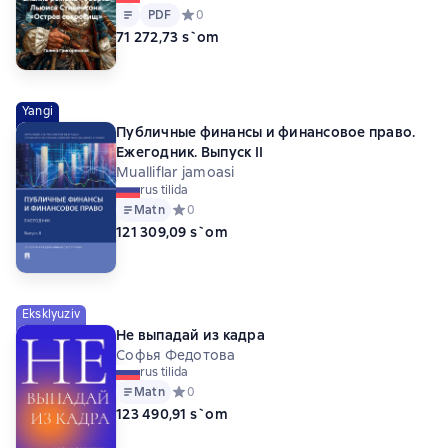
Matn
PDF
PDF
Средний рейтинг 0 на основе 0 оценок
0
71 272,73 s`om
Yangi
Публичные финансы и финансовое право.
Ежегодник. Выпуск II
Mualliflar jamoasi
rus tilida
Matn
Средний рейтинг 0 на основе 0 оценок
0
121 309,09 s`om
Eksklyuziv
Не выпадай из кадра
Софья Федотова
rus tilida
Matn
Средний рейтинг 0 на основе 0 оценок
0
123 490,91 s`om