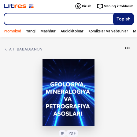
Kirish
Mening kitoblarim
Topish
Promokod
Yangi
Mashhur
Audiokitoblar
Komikslar va vebtunlar
Mo
A.F. BABADJANOV
Matn
PDF
PDF