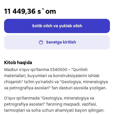
11 449,36 s`om
Sotib oilsh va yuklab olish
Savatga kiritish
Kitob haqida
Mazkur o‘quv qo‘llanma 5340500 – “Qurilish
materiallari, buyumlari va konstruksiyalarini ishlab
chiqarish” ta’lim yo‘nalishi va “Geologiya, mineralogiya
va petrografiya asoslari” fan dasturi asosida yozilgan.
O‘quv qo‘llanmada “Geologiya, mineralogiya va
petrografiya asoslari” fanining maqsadi, vazifasi,
tarmoqilari va soha uchun ahamiyati bayon qilingan.