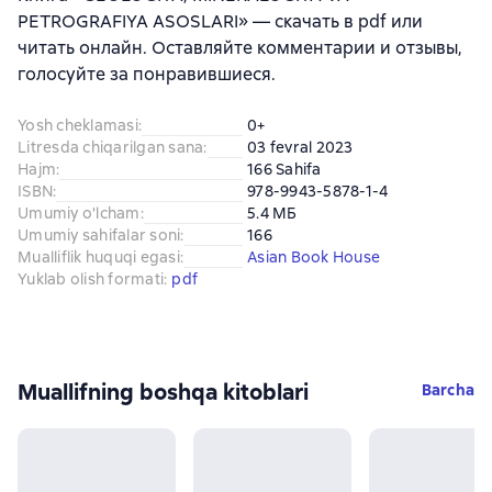
PETROGRAFIYA ASOSLARI» — скачать в pdf или
читать онлайн. Оставляйте комментарии и отзывы,
голосуйте за понравившиеся.
Yosh cheklamasi
:
0+
Litresda chiqarilgan sana
:
03 fevral 2023
Hajm
:
166 Sahifa
ISBN
:
978-9943-5878-1-4
Umumiy o'lcham
:
5.4 МБ
Umumiy sahifalar soni
:
166
Mualliflik huquqi egasi
:
Asian Book House
Yuklab olish formati
:
pdf
Muallifning boshqa kitoblari
Barcha