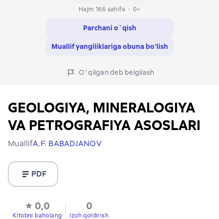
Hajm 166 sahifa
0+
Parchani o`qish
Muallif yangiliklariga obuna bo‘lish
O`qilgan deb belgilash
GEOLOGIYA, MINERALOGIYA
VA PETROGRAFIYA ASOSLARI
Muallif
A.F. BABADJANOV
PDF
0,0
0
Kitobni baholang
Izoh qoldirish