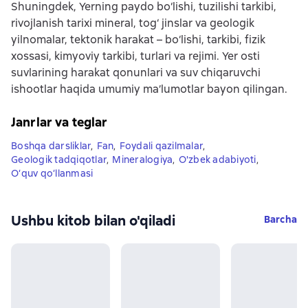
Shuningdek, Yerning paydo bo‘lishi, tuzilishi tarkibi,
rivojlanish tarixi mineral, tog‘ jinslar va geologik
yilnomalar, tektonik harakat – bo‘lishi, tarkibi, fizik
xossasi, kimyoviy tarkibi, turlari va rejimi. Yer osti
suvlarining harakat qonunlari va suv chiqaruvchi
ishootlar haqida umumiy ma’lumotlar bayon qilingan.
Janrlar va teglar
Boshqa darsliklar
,
Fan
,
Foydali qazilmalar
,
Geologik tadqiqotlar
,
Mineralogiya
,
O'zbek adabiyoti
,
O‘quv qo‘llanmasi
Ushbu kitob bilan o'qiladi
Barcha