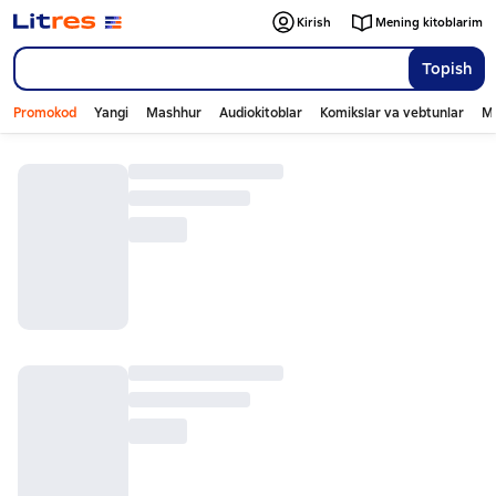
Kirish
Mening kitoblarim
Topish
Promokod
Yangi
Mashhur
Audiokitoblar
Komikslar va vebtunlar
Mo