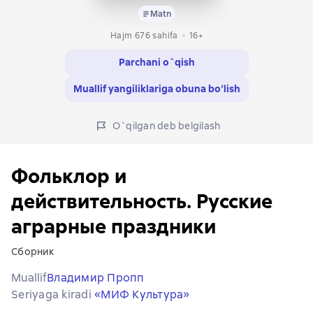
Matn
Hajm 676 sahifa
16+
Parchani o`qish
Muallif yangiliklariga obuna bo‘lish
O`qilgan deb belgilash
Фольклор и
действительность. Русские
аграрные праздники
Сборник
Muallif
Владимир Пропп
Seriyaga kiradi
«МИФ Культура»