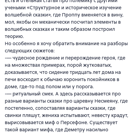
Есть и отельная статья про полемику с другими
учеными «Структурное и историческое изучение
волшебной сказки», где Проппу вменяется в вину,
мол, якобы он механически посчитал элементы в
волшебных сказках и таким образом построил
теорию.
Но особенно я хочу обратить внимание на разборы
следующих сюжетов:
-— чудесное рождение и перерождение героя, где
на множествах примерах, порой жутковатых,
доказывается, что сидение тридцать лет дома на
печи восходит к обычаю хоронить покойников в
доме, где-то под полом или у порога.
-— ритуальный смех. А здесь рассказывается про
разные варианты сказки про царевну Несмеяну, где
постепенно, сопоставляя варианты сказки, где
свинки пляшут, жениха испытывают, невесту крадут,
вырисовывается миф о Персефоне. Существует
такой вариант мифа, где Деметру насильно