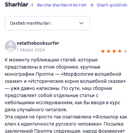
Sharhlar
,
4 sharhlar
4
Barcha sharhlarni ko'rish
Sharh qoldirish
Dastlab mashhurlari
vetathebooksurfer
1 Oktabr 2024
К моменту публикации статей, которые
представлены в этом сборнике, крупные
монографии Проппа — «Морфология волшебной
сказки» и «Исторические корни волшебной сказки»
— уже давно написаны. По сути, наш сборник
представляет собой отдельные статьи с
небольшими исследованиям, как бы вводя в курс
дела случайного читателя.
Эта серия не просто так озаглавлена «Фольклор как
ключ к идентичности русского человека». Посылка
заключений Проппа следующая: народ формирует