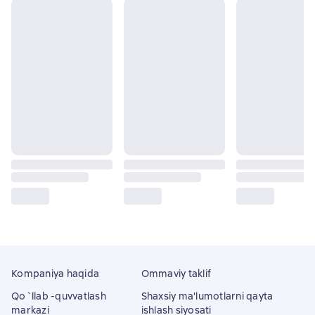
Kompaniya haqida
Ommaviy taklif
Qo`llab -quvvatlash
Shaxsiy ma'lumotlarni qayta
markazi
ishlash siyosati