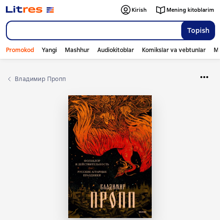
Kirish
Mening kitoblarim
Topish
Promokod
Yangi
Mashhur
Audiokitoblar
Komikslar va vebtunlar
Mo
Владимир Пропп