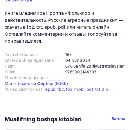
Onlayn o`qish
Книга Владимира Проппа «Фольклор и
действительность. Русские аграрные праздники» —
скачать в fb2, txt, epub, pdf или читать онлайн.
Оставляйте комментарии и отзывы, голосуйте за
понравившиеся.
Yosh cheklamasi
:
16+
Litresda chiqarilgan sana
:
04 iyun 2024
Hajm
:
676 Sahifa 28 illyustratsiayalar
ISBN
:
9785002144303
Mualliflik huquqi egasi
:
Манн, Иванов и Фербер (МИФ)
Yuklab olish formati
:
epub
, 
fb2
, 
fb3
, 
mobi
, 
pdf
, 
txt
, 
zip
Muallifning boshqa kitoblari
Barcha