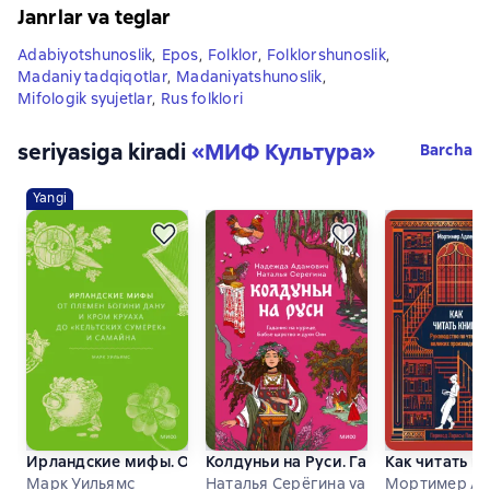
Janrlar va teglar
Adabiyotshunoslik
,
Epos
,
Folklor
,
Folklorshunoslik
,
Madaniy tadqiqotlar
,
Madaniyatshunoslik
,
Mifologik syujetlar
,
Rus folklori
seriyasiga kiradi
«
МИФ Культура
»
Barcha
Yangi
Ирландские мифы. От Племен Богини Дану и Кром Круаха 
Колдуньи на Руси. Гадания на куриц
Как читать к
Марк Уильямс
Наталья Серёгина va b.
Мортимер Ад