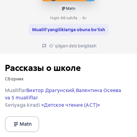
Matn
Hajm 66 sahifa
6+
Muallif yangiliklariga obuna bo‘lish
O`qilgan deb belgilash
Рассказы о школе
Сборник
Mualliflar
Виктор Драгунский,
Валентина Осеева
va 5 mualliflar
Seriyaga kiradi
«Детское чтение (АСТ)»
Matn