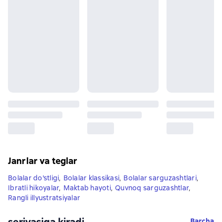
Janrlar va teglar
Bolalar do'stligi
,
Bolalar klassikasi
,
Bolalar sarguzashtlari
,
Ibratli hikoyalar
,
Maktab hayoti
,
Quvnoq sarguzashtlar
,
Rangli illyustratsiyalar
seriyasiga kiradi
Barcha