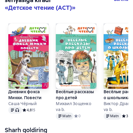
«
Детское чтение (АСТ)
»
Дневник фокса
Весёлые рассказы
Весёлые расс
Микки. Повести
про детей
о школьниках
Саша Чёрный
Михаил Зощенко
Виктор Драгу
Matn
, audio format mavjud
va b.
va b.
Средний рейтинг 4,8 на основе 15 оценок
4,8
15
Matn
Matn
Matn
Средний рейтинг 0 на основе 0 
0
Matn
Средни
3,5
Sharh qoldiring