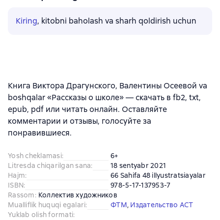
Kiring
, kitobni baholash va sharh qoldirish uchun
Книга Виктора Драгунского, Валентины Осеевой va
boshqalar «Рассказы о школе» — скачать в fb2, txt,
epub, pdf или читать онлайн. Оставляйте
комментарии и отзывы, голосуйте за
понравившиеся.
Yosh cheklamasi
:
6+
Litresda chiqarilgan sana
:
18 sentyabr 2021
Hajm
:
66 Sahifa 48 illyustratsiayalar
ISBN
:
978-5-17-137953-7
Rassom
:
Коллектив художников
Mualliflik huquqi egalari
:
ФТМ
, 
Издательство АСТ
Yuklab olish formati
: