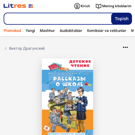
Kirish
Mening kitoblarim
Topish
Promokod
Yangi
Mashhur
Audiokitoblar
Komikslar va vebtunlar
Mo
Виктор Драгунский