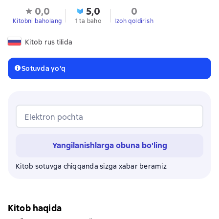
0,0
5,0
0
Kitobni baholang
1 ta baho
Izoh qoldirish
Kitob rus tilida
Sotuvda yo'q
Elektron pochta
Yangilanishlarga obuna bo'ling
Kitob sotuvga chiqqanda sizga xabar beramiz
Kitob haqida