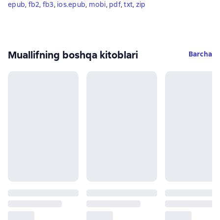
epub
, 
fb2
, 
fb3
, 
ios.epub
, 
mobi
, 
pdf
, 
txt
, 
zip
Muallifning boshqa kitoblari
Barcha