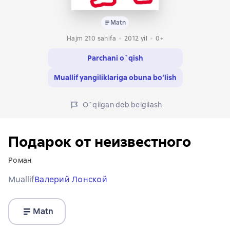
Matn
Hajm 210 sahifa
2012
yil
0+
Parchani o`qish
Muallif yangiliklariga obuna bo‘lish
O`qilgan deb belgilash
Подарок от неизвестного
Роман
Muallif
Валерий Лонской
Matn