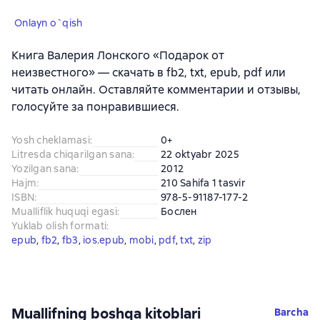
Onlayn o`qish
Книга Валерия Лонского «Подарок от
неизвестного» — скачать в fb2, txt, epub, pdf или
читать онлайн. Оставляйте комментарии и отзывы,
голосуйте за понравившиеся.
Yosh cheklamasi
:
0+
Litresda chiqarilgan sana
:
22 oktyabr 2025
Yozilgan sana
:
2012
Hajm
:
210 Sahifa 1 tasvir
ISBN
:
978-5-91187-177-2
Mualliflik huquqi egasi
:
Бослен
Yuklab olish formati
:
epub
, 
fb2
, 
fb3
, 
ios.epub
, 
mobi
, 
pdf
, 
txt
, 
zip
Muallifning boshqa kitoblari
Barcha