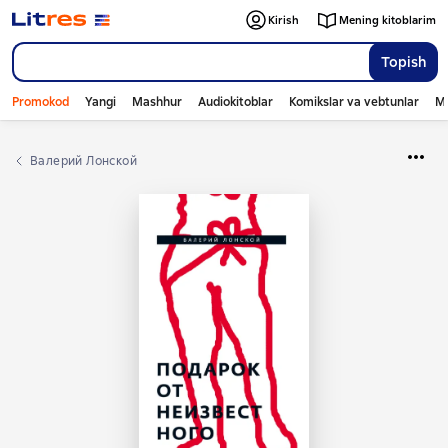
Kirish
Mening kitoblarim
Topish
Promokod
Yangi
Mashhur
Audiokitoblar
Komikslar va vebtunlar
Mo
Валерий Лонской