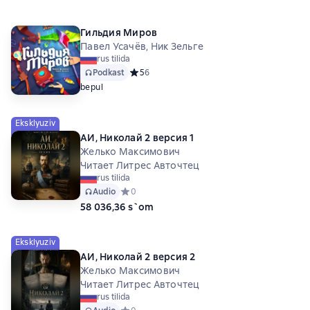
Гильдия Миров
Павел Усачёв, Ник Зельге
rus tilida
Podkast
Средний рейтинг 5 на основе 6 оценок
5
6
bepul
Eksklyuziv
АИ, Николай 2 версия 1
Желько Максимович
Читает Литрес Авточтец
rus tilida
Audio
Средний рейтинг 0 на основе 0 оценок
0
58 036,36 s`om
Eksklyuziv
АИ, Николай 2 версия 2
Желько Максимович
Читает Литрес Авточтец
rus tilida