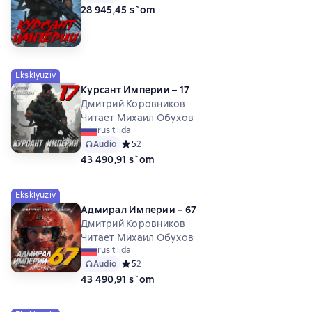
28 945,45 s`om
Eksklyuziv
Курсант Империи – 17
Дмитрий Коровников
Читает Михаил Обухов
rus tilida
Audio
Средний рейтинг 5 на основе 2 оценок
5
2
43 490,91 s`om
Eksklyuziv
Адмирал Империи – 67
Дмитрий Коровников
Читает Михаил Обухов
rus tilida
Audio
Средний рейтинг 5 на основе 2 оценок
5
2
43 490,91 s`om