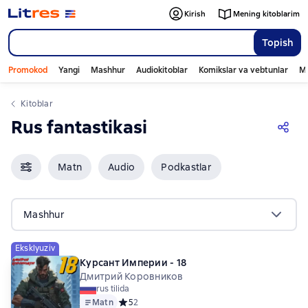
Kirish
Mening kitoblarim
Topish
Promokod
Yangi
Mashhur
Audiokitoblar
Komikslar va vebtunlar
Mo
Kitoblar
Rus fantastikasi
Matn
Audio
Podkastlar
Mashhur
Eksklyuziv
Курсант Империи - 18
Дмитрий Коровников
rus tilida
Matn
Средний рейтинг 5 на основе 2 оценок
5
2