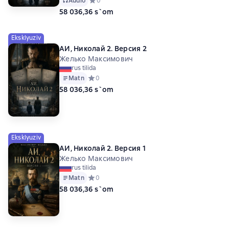
Audio
Средний рейтинг 0 на основе 0 оценок
0
58 036,36 s`om
Eksklyuziv
АИ, Николай 2. Версия 2
Желько Максимович
rus tilida
Matn
Средний рейтинг 0 на основе 0 оценок
0
58 036,36 s`om
Eksklyuziv
АИ, Николай 2. Версия 1
Желько Максимович
rus tilida
Matn
Средний рейтинг 0 на основе 0 оценок
0
58 036,36 s`om