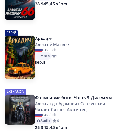
28 945,45 s`om
Yangi
Аркадич
Алексей Матвеев
rus tilida
Matn
Средний рейтинг 0 на основе 0 оценок
0
bepul
Eksklyuziv
Фальшивые боги. Часть 3. Дилеммы
Александр Адамович Славинский
Читает Литрес Авточтец
rus tilida
Audio
Средний рейтинг 0 на основе 0 оценок
0
28 945,45 s`om