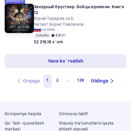
Eksklyuziv
Звездный бруствер. Бойцы времени. Книга
12
Юрий Тарарев va b.
Читает Борис Павлюков
rus tilida
Audio
Средний рейтинг 4,9 на основе 197 оценок
4,9
197
52 218,18 s`om
Yana ko`rsatish
1
2
...
128
Orqaga
Oldinga
Kompaniya haqida
Ommaviy taklif
Qo`llab -quvvatlash
Shaxsiy ma'lumotlarni qayta
markazi
ishlash siyosati