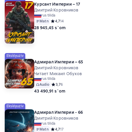
Курсант Империи – 17
Дмитрий Коровников
rus tilida
Matn
Средний рейтинг 4,7 на основе 14 оценок
4,7
14
28 945,45 s`om
Eksklyuziv
Адмирал Империи – 65
Дмитрий Коровников
Читает Михаил Обухов
rus tilida
Audio
Средний рейтинг 3,7 на основе 6 оценок
3,7
6
43 490,91 s`om
Eksklyuziv
Адмирал Империи - 66
Дмитрий Коровников
rus tilida
Matn
Средний рейтинг 4,7 на основе 17 оценок
4,7
17