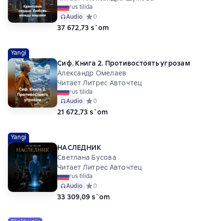
rus tilida
Audio
Средний рейтинг 0 на основе 0 оценок
0
37 672,73 s`om
Yangi
Сиф. Книга 2. Противостоять угрозам
Александр Омелаев
Читает Литрес Авточтец
rus tilida
Audio
Средний рейтинг 0 на основе 0 оценок
0
21 672,73 s`om
Yangi
НАСЛЕДНИК
Светлана Бусова
Читает Литрес Авточтец
rus tilida
Audio
Средний рейтинг 0 на основе 0 оценок
0
33 309,09 s`om