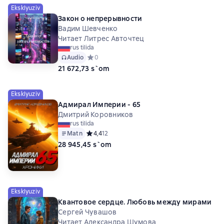
Eksklyuziv
Закон о непрерывности
Вадим Шевченко
Читает Литрес Авточтец
rus tilida
Audio
Средний рейтинг 0 на основе 0 оценок
0
21 672,73 s`om
Eksklyuziv
Адмирал Империи - 65
Дмитрий Коровников
rus tilida
Matn
Средний рейтинг 4,4 на основе 12 оценок
4,4
12
28 945,45 s`om
Eksklyuziv
Квантовое сердце. Любовь между мирами
Сергей Чувашов
Читает Александра Шумова