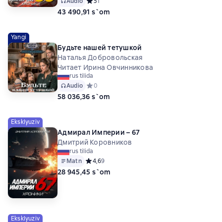
Audio
Средний рейтинг 5 на основе 1 оценок
5
1
43 490,91 s`om
Yangi
Будьте нашей тетушкой
Наталья Добровольская
Читает Ирина Овчинникова
rus tilida
Audio
Средний рейтинг 0 на основе 0 оценок
0
58 036,36 s`om
Eksklyuziv
Адмирал Империи – 67
Дмитрий Коровников
rus tilida
Matn
Средний рейтинг 4,6 на основе 9 оценок
4,6
9
28 945,45 s`om
Eksklyuziv