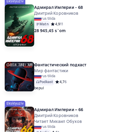
Eksklyuziv
Адмирал Империи - 68
Дмитрий Коровников
rus tilida
Matn
Средний рейтинг 4,9 на основе 11 оценок
4,9
11
28 945,45 s`om
Фантастический подкаст
Мир фантастики
rus tilida
Podkast
Средний рейтинг 4,7 на основе 6 оценок
4,7
6
bepul
Eksklyuziv
Адмирал Империи – 66
Дмитрий Коровников
Читает Михаил Обухов
rus tilida