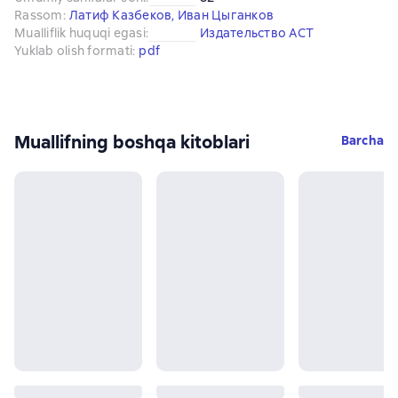
Rassom
:
Латиф Казбеков
,
Иван Цыганков
Mualliflik huquqi egasi
:
Издательство АСТ
Yuklab olish formati
:
pdf
Muallifning boshqa kitoblari
Barcha