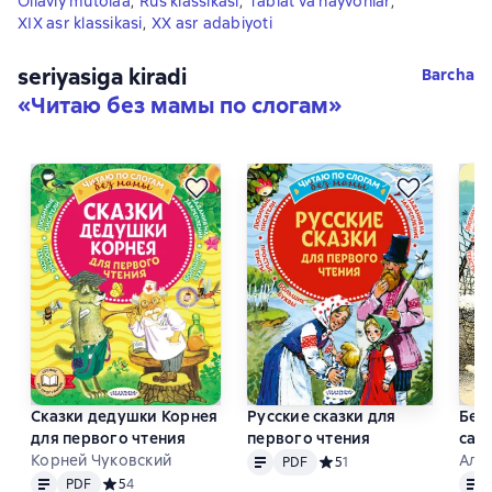
Oilaviy mutolaa
,
Rus klassikasi
,
Tabiat va hayvonlar
,
XIX asr klassikasi
,
XX asr adabiyoti
seriyasiga kiradi
Barcha
«
Читаю без мамы по слогам
»
Сказки дедушки Корнея
Русские сказки для
Бел
для первого чтения
первого чтения
сам
Matn
PDF
Корней Чуковский
чте
Але
PDF
Средний рейтинг 5 на осно
5
1
Matn
PDF
Matn
PDF
Средний рейтинг 5 на основе 4 оценок
5
4