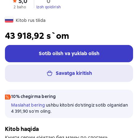
5,0
0
2 baho
Izoh qoldirish
Kitob rus tilida
43 918,92 s`om
Sotib oilsh va yuklab olish
Savatga kiritish
10% chegirma bering
Maslahat bering
ushbu kitobni do'stingiz sotib olganidan
4 391,90 soʻm oling.
Kitob haqida
Книги серии «Читаю без мамы по слогам»