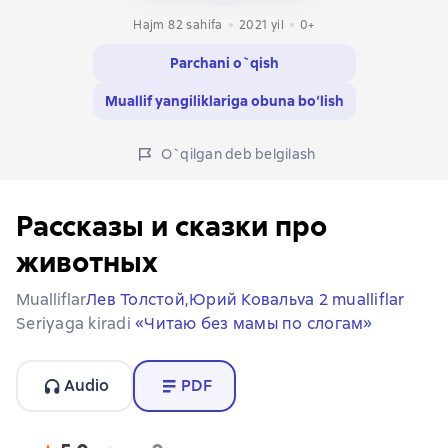
Hajm 82 sahifa
2021
yil
0+
Parchani o`qish
Muallif yangiliklariga obuna bo‘lish
O`qilgan deb belgilash
Рассказы и сказки про
животных
Mualliflar
Лев Толстой,
Юрий Коваль
va 2 mualliflar
Seriyaga kiradi
«Читаю без мамы по слогам»
Audio
PDF