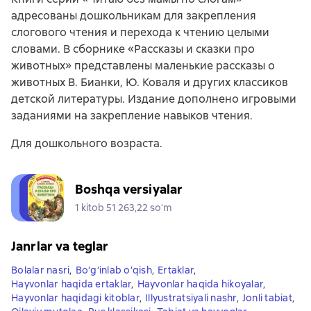
адресованы дошкольникам для закрепления
слогового чтения и перехода к чтению целыми
словами. В сборнике «Рассказы и сказки про
животных» представлены маленькие рассказы о
животных В. Бианки, Ю. Коваля и других классиков
детской литературы. Издание дополнено игровыми
заданиями на закрепление навыков чтения.
Для дошкольного возраста.
Boshqa versiyalar
1 kitob 51 263,22 soʻm
Janrlar va teglar
Bolalar nasri
,
Bo‘g‘inlab o‘qish
,
Ertaklar
,
Hayvonlar haqida ertaklar
,
Hayvonlar haqida hikoyalar
,
Hayvonlar haqidagi kitoblar
,
Illyustratsiyali nashr
,
Jonli tabiat
,