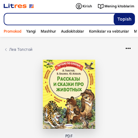
Kirish
Mening kitoblarim
Topish
Promokod
Yangi
Mashhur
Audiokitoblar
Komikslar va vebtunlar
Mo
Лев Толстой
PDF