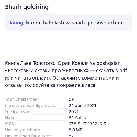
Sharh qoldiring
Kiring
, kitobni baholash va sharh qoldirish uchun
Книга Льва Толстого, Юрия Коваля va boshqalar
«Рассказы и сказки про животных» — скачать в pdf
или читать онлайн. Оставляйте комментарии и
отзывы, голосуйте за понравившиеся.
Yosh cheklamasi
:
0+
Litresda chiqarilgan sana
:
24 aprel 2021
Yozilgan sana
:
2021
Hajm
:
82 Sahifa
ISBN
:
978-5-17-135216-5
Umumiy o'lcham
:
8.8 МБ
Umumiy sahifalar soni
:
82