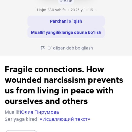
Matn
Hajm 380 sahifa
2025
yil
16+
Parchani o`qish
Muallif yangiliklariga obuna bo‘lish
O`qilgan deb belgilash
Fragile connections. How
wounded narcissism prevents
us from living in peace with
ourselves and others
Muallif
Юлия Пирумова
Seriyaga kiradi
«Исцеляющий текст»