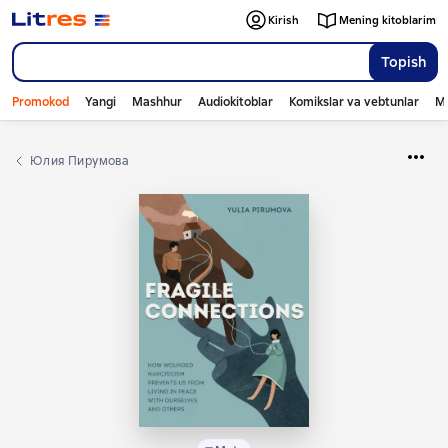
Kirish
Mening kitoblarim
Topish
Promokod
Yangi
Mashhur
Audiokitoblar
Komikslar va vebtunlar
Mo
Юлия Пирумова