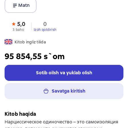
Matn
5,0
0
3 baho
Izoh qoldirish
Kitob ingliz tilida
95 854,55 s`om
Sotib oilsh va yuklab olish
Savatga kiritish
Kitob haqida
Нарциссическое одиночество – это самоизоляция