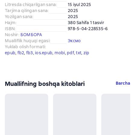
Litresda chiqarilgan sana
:
15 iyul 2025
Tarjima qilingan sana
:
2025
Yozilgan sana
:
2025
Hajm
:
380 Sahifa 1 tasvir
ISBN
:
978-5-04-228535-6
Noshir
:
БОМБОРА
Mualliflik huquqi egasi
:
Эксмо
Yuklab olish formati
:
epub
, 
fb2
, 
fb3
, 
ios.epub
, 
mobi
, 
pdf
, 
txt
, 
zip
Muallifning boshqa kitoblari
Barcha